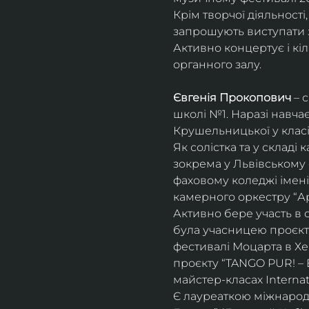
Крім творчої діяльност
запрошують виступати з
Активно концертує і кіл
органного залу. 
Євгенія Прокопович
 – 
школі №1. Наразі навча
Крушельницької у класі 
Як солістка та у склад
зокрема у Львівському 
фаховому коледжі імені 
камерного оркестру “Ар
Активно бере участь в 
була учасницею проєкті
фестивалі Моцарта в Хе
проєкту “TANGO PUR! – E
майстер-класах Internat
Є лауреаткою міжнародн