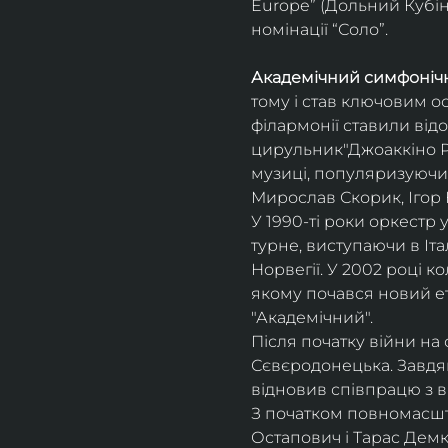
Europe” (Дольний Кубін,
номінації “Соло”.
Академічний симфонічн
тому і став ключовим о
філармонії ставили відо
цирульник"Джоаккіно Ро
музиці, популяризуючи 
Мирослав Скорик, Ігор 
У 1990-ті роки оркестр 
турне, виступаючи в Італії
Норвегії. У 2002 році 
якому почався новий ет
"Академічний".
Після початку війни на 
Сєвєродонецька. Завдя
відновив співпрацю з 
З початком повномасшта
Остапович і Тарас Демк