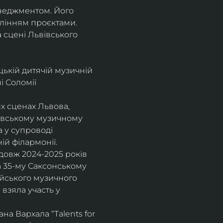
енеджментом. Його 
влінням проєктами.
а сцені Львівського 
цькій дитячій музичній 
 Соломії 
х сценах Львова, 
вівському музичному 
 у супроводі 
ій філармонії.
довж 2024-2025 років 
а 35-му Саксонському 
ейського музичного 
взяла участь у 
а Вархала “Talents for 