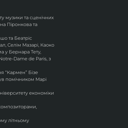
ту музики та сценічних 
на Піронкова та 
шо та Беатріс 
л, Селім Мазарі, Каоко 
а у Бернара Тету, 
otre-Dame de Paris, з 
 “Кармен” Бізе 
був помічником Марі 
ніверситету економіки 
композиторами, 
ому літньому 