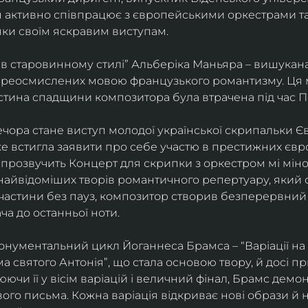
ін активно співпрацює з європейськими оркестрами т
яки своїм яскравим виступам. 
 в старовинному стилі” Альберіка Маньяра – вишукана
реосмислених мовою французького романтизму. Ця м
стина спадщини композитора була втрачена під час Пе
ора стане виступ молодої української скрипальки Єв
 вже встигла заявити про себе участю в престижних єв
ні прозвучить Концерт для скрипки з оркестром мі міно
найвідоміших творів романтичного репертуару, який 
 частини без пауз, композитор створив безперервний
ча до останньої ноти. 
нументальний цикл Йоганнеса Брамса – “Варіації на 
 святого Антонія”, що стала основою твору, й досі пр
чи її у вісім варіацій і величний фінал, Брамс демо
го письма. Кожна варіація відкриває нові образи й нас