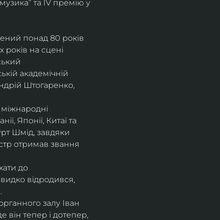
музика” та IV премію у 
рений понад 80 років 
 років на сцені 
ський 
ькій академічній 
ндрій Штогаренко, 
 міжнародні 
нії, Японії, Китаї та 
рт Шмід, завдяки 
стр отримав звання 
хати до 
видко відродився, 
.
рганного залу Іван 
 він тепер і дотепер, 