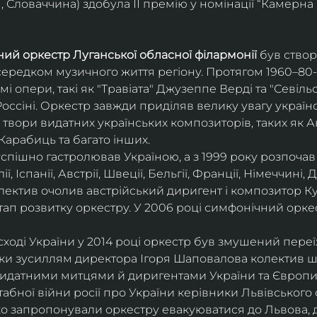
 Словаччина) здобула ІІ премію у номінації “Камерна 
ий оркестр Луганської обласної філармонії
 був ство
середком музичного життя регіону. Протягом 1960–80-х
мі опери, такі як "Травіата" Джузеппе Верді та "Севіль
ссіні. Оркестр завжди приділяв велику увагу українс
твори видатних українських композиторів, таких як А
Карабиць та багато інших.
успішно гастролював Україною, а з 1999 року розпочав
, Іспанії, Австрії, Швеції, Бельгії, Франції, Німеччині, Да
колектив очолив австрійський диригент і композитор Ку
ап розвитку оркестру. У 2006 році симфонічний орке
сході України у 2014 році оркестр був змушений переї
ки зусиллям директора Ігоря Шаповалова колектив ш
видатними митцями й диригентами України та Європи
бної війни росії про України керівники Львівського о
о запропонували оркестру евакуюватися до Львова, де