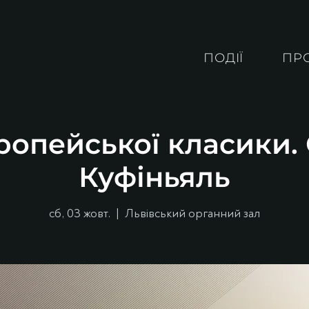
ПОДІЇ
ПР
ропейської класики
Куфіньяль
сб, 03 жовт.
  |  
Львівський органний зал