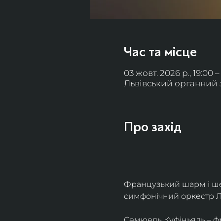
Час та місце
03 жовт. 2026 р., 19:00 –
Львівський органний за
Про захід
Французький шарм і ше
симфонічний оркестр Л
Семюель Куфіньяль – фр