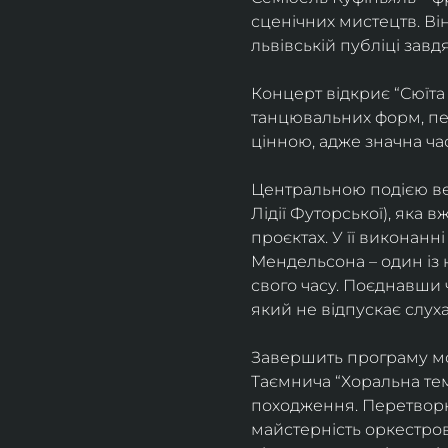
сценічних мистецтв. В
львівській публіці завд
Концерт відкриє “Сюїта
танцювальних форм, пе
цінною, адже значна ча
Центральною подією веч
Лідії Футорської), яка
проєктах. У її виконан
Мендельсона – один із 
свого часу. Поєднавши
який не відпускає слуха
Завершить програму мо
Таємнича “Хоральна тема
походження. Перетворюю
майстерність оркестрово