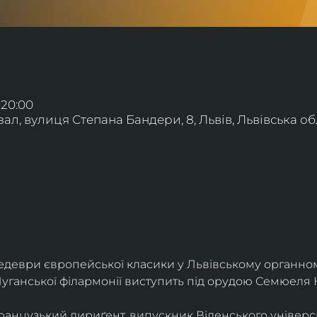
 20:00
л, вулиця Степана Бандери, 8, Львів, Львівська обл
деври європейської класики у Львівському органному
уганської філармонії виступить під орудою Семюеля 
анцузький дириґент, випускник Віденського універси