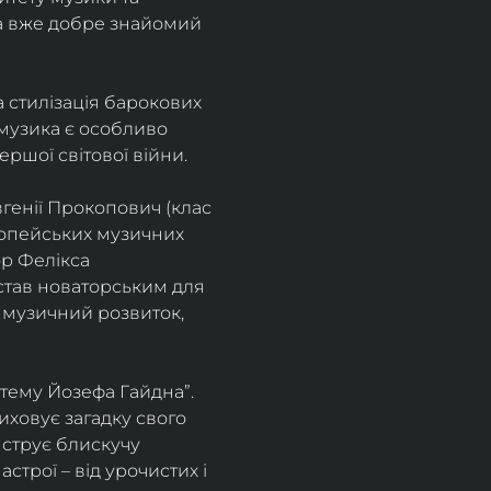
а вже добре знайомий 
 стилізація барокових 
узика є особливо 
ршої світової війни. 
генії Прокопович (клас 
ропейських музичних 
р Фелікса 
став новаторським для 
 музичний розвиток, 
тему Йозефа Гайдна”. 
иховує загадку свого 
нструє блискучу 
трої – від урочистих і 