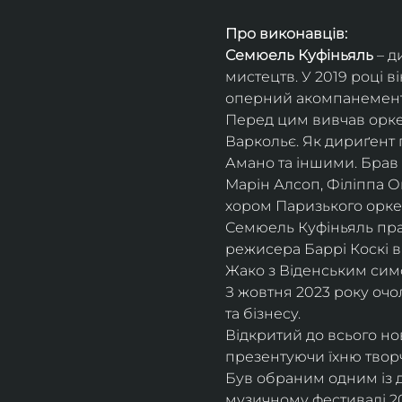
Про виконавців:
Семюель Куфіньяль
 – 
мистецтв. У 2019 році 
оперний акомпанемент 
Перед цим вивчав оркес
Варкольє. Як дириґент п
Амано та іншими. Брав 
Марін Алсоп, Філіппа Ог
хором Паризького оркес
Семюель Куфіньяль пра
режисера Баррі Коскі в
Жако з Віденським сим
З жовтня 2023 року оч
та бізнесу.
Відкритий до всього н
презентуючи їхню творч
Був обраним одним із ди
музичному фестивалі 20