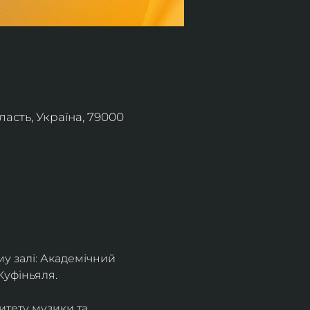
асть, Україна, 79000
 залі: Академічний 
Куфіньяля.
тету музики та 