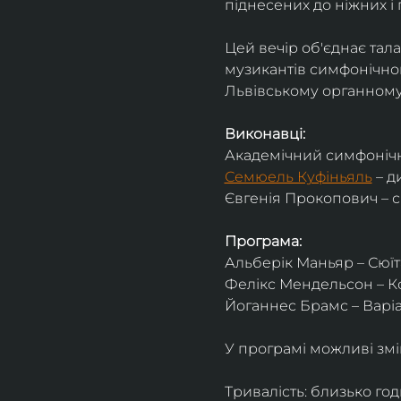
піднесених до ніжних і 
Цей вечір об'єднає тал
музикантів симфонічног
Львівському органному 
Виконавці:
Академічний симфонічн
Семюель Куфіньяль
 – 
Євгенія Прокопович – 
Програма:
Альберік Маньяр – Сюїта
Фелікс Мендельсон – Ко
Йоганнес Брамс – Варіац
У програмі можливі змі
Тривалість: близько го