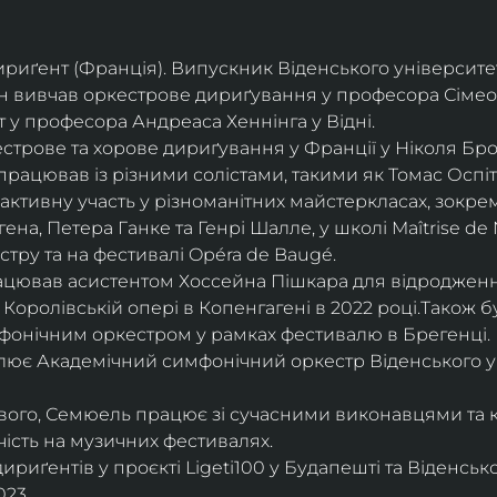
дириґент (Франція). Випускник Віденського університе
він вивчав оркестрове дириґування у професора Сімео
у професора Андреаса Хеннінга у Відні.
трове та хорове дириґування у Франції у Ніколя Бро
рацював із різними солістами, такими як Томас Оспіта
активну участь у різноманітних майстеркласах, зокрем
ена, Петера Ганке та Генрі Шалле, у школі Maîtrise de N
тру та на фестивалі Opéra de Baugé.
цював асистентом Хоссейна Пішкара для відродження
 Королівській опері в Копенгагені в 2022 році.Також 
фонічним оркестром у рамках фестивалю в Брегенці. 
олює Академічний симфонічний оркестр Віденського у
ового, Семюель працює зі сучасними виконавцями та 
ість на музичних фестивалях. 
риґентів у проєкті Ligeti100 у Будапешті та Віденськ
23.