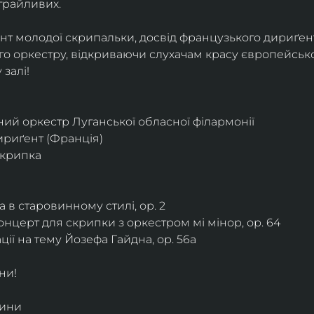
грайливих. 
ант молодої скрипальки, досвід французького дириґент
о оркестру, відкриваючи слухачам красу європейської
залі!
ий оркестр Луганської обласної філармонії
дириґент (Франція)
скрипка
 в старовинному стилі, ор. 2
нцерт для скрипки з оркестром мі мінор, ор. 64
ії на тему Йозефа Гайдна, ор. 56a
ни!
дини