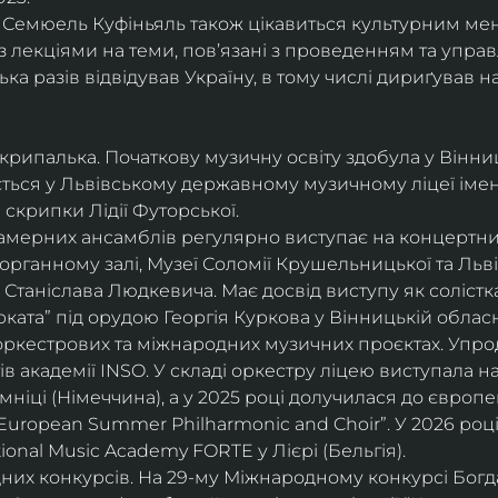
і, Семюель Куфіньяль також цікавиться культурним м
 лекціями на теми, пов’язані з проведенням та упра
ька разів відвідував Україну, в тому числі дириґував н
скрипалька. Початкову музичну освіту здобула у Вінни
ється у Львівському державному музичному ліцеї імені
скрипки Лідії Футорської.
і камерних ансамблів регулярно виступає на концертни
органному залі, Музеї Соломії Крушельницької та Ль
Станіслава Людкевича. Має досвід виступу як солістка
ката” під орудою Георгія Куркова у Вінницькій обласн
оркестрових та міжнародних музичних проєктах. Упро
в академії INSO. У складі оркестру ліцею виступала н
мніці (Німеччина), а у 2025 році долучилася до європ
uropean Summer Philharmonic and Choir”. У 2026 році 
ional Music Academy FORTE у Лієрі (Бельгія).
их конкурсів. На 29-му Міжнародному конкурсі Богдан