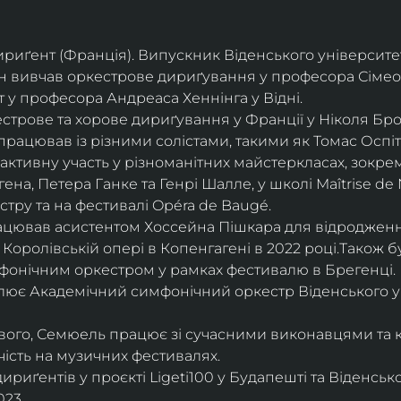
дириґент (Франція). Випускник Віденського університе
він вивчав оркестрове дириґування у професора Сімео
у професора Андреаса Хеннінга у Відні.
трове та хорове дириґування у Франції у Ніколя Бро
рацював із різними солістами, такими як Томас Оспіта
активну участь у різноманітних майстеркласах, зокрем
ена, Петера Ганке та Генрі Шалле, у школі Maîtrise de N
тру та на фестивалі Opéra de Baugé.
цював асистентом Хоссейна Пішкара для відродження
 Королівській опері в Копенгагені в 2022 році.Також 
фонічним оркестром у рамках фестивалю в Брегенці. 
олює Академічний симфонічний оркестр Віденського у
ового, Семюель працює зі сучасними виконавцями та 
ість на музичних фестивалях. 
риґентів у проєкті Ligeti100 у Будапешті та Віденськ
23.