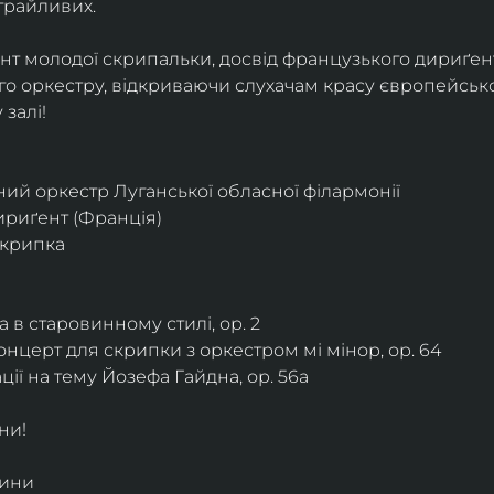
грайливих. 
ант молодої скрипальки, досвід французького дириґент
о оркестру, відкриваючи слухачам красу європейської
залі!
ий оркестр Луганської обласної філармонії
дириґент (Франція)
скрипка
 в старовинному стилі, ор. 2
нцерт для скрипки з оркестром мі мінор, ор. 64
ії на тему Йозефа Гайдна, ор. 56a
ни!
дини