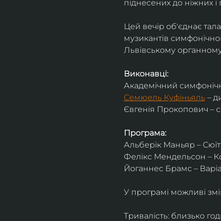
піднесених до ніжних і 
Цей вечір об'єднає тал
музикантів симфонічног
Львівському органному 
Виконавці:
Академічний симфонічн
Семюель Куфіньяль
 – 
Євгенія Прокопович – 
Програма:
Альберік Маньяр – Сюїта
Фелікс Мендельсон – Ко
Йоганнес Брамс – Варіац
У програмі можливі змі
Тривалість: близько го