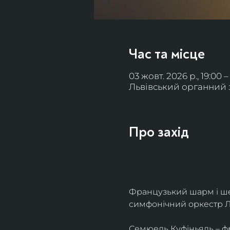
Час та місце
03 жовт. 2026 р., 19:00 –
Львівський органний за
Про захід
Французький шарм і ше
симфонічний оркестр Л
Семюель Куфіньяль – фр