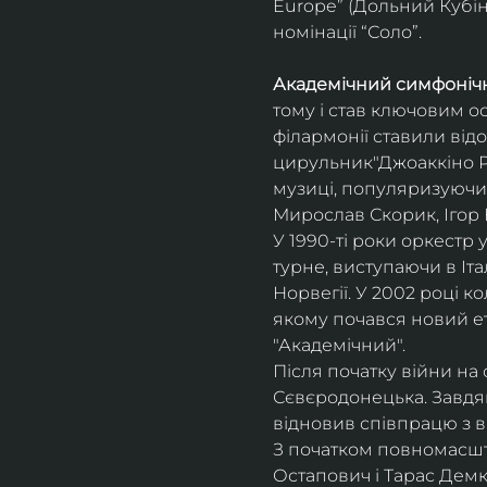
Europe” (Дольний Кубін,
номінації “Соло”.
Академічний симфонічн
тому і став ключовим о
філармонії ставили відо
цирульник"Джоаккіно Ро
музиці, популяризуючи 
Мирослав Скорик, Ігор 
У 1990-ті роки оркестр 
турне, виступаючи в Італії
Норвегії. У 2002 році 
якому почався новий ет
"Академічний".
Після початку війни на 
Сєвєродонецька. Завдя
відновив співпрацю з 
З початком повномасшта
Остапович і Тарас Демк