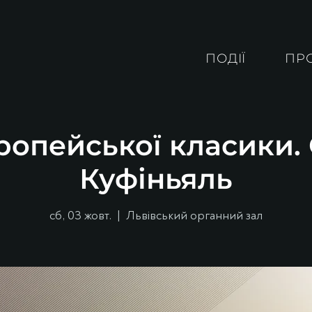
ПОДІЇ
ПР
ропейської класики
Куфіньяль
сб, 03 жовт.
  |  
Львівський органний зал