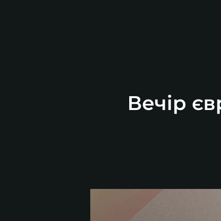
Вечір єв