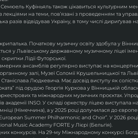
і, Семюель Куфіньяль також цікавиться культурним м
 лекціями на теми, пов’язані з проведенням та упра
ька разів відвідував Україну, в тому числі дириґував н
скрипалька. Початкову музичну освіту здобула у Вінни
ється у Львівському державному музичному ліцеї імені
скрипки Лідії Футорської.
і камерних ансамблів регулярно виступає на концертни
органному залі, Музеї Соломії Крушельницької та Ль
Станіслава Людкевича. Має досвід виступу як солістка
ката” під орудою Георгія Куркова у Вінницькій обласн
оркестрових та міжнародних музичних проєктах. Упро
в академії INSO. У складі оркестру ліцею виступала н
мніці (Німеччина), а у 2025 році долучилася до європ
uropean Summer Philharmonic and Choir”. У 2026 році 
ional Music Academy FORTE у Лієрі (Бельгія).
их конкурсів. На 29-му Міжнародному конкурсі Богдан