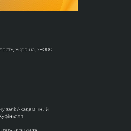
асть, Україна, 79000
 залі: Академічний 
Куфіньяля.
тету музики та 