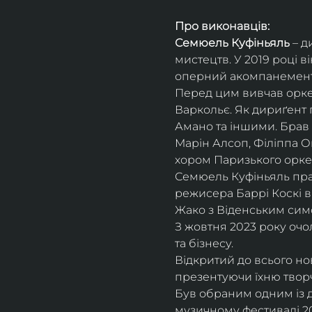
Про виконавців:
Семюель Куфіньяль
 – 
мистецтв. У 2019 році 
оперний акомпанемент 
Перед цим вивчав оркес
Варкольє. Як дириґент п
Амано та іншими. Брав 
Марін Алсоп, Філіппа Ог
хором Паризького оркес
Семюель Куфіньяль пра
режисера Баррі Коскі в
Жако з Віденським сим
З жовтня 2023 року оч
та бізнесу.
Відкритий до всього н
презентуючи їхню творч
Був обраним одним із ди
музичному фестивалі 20