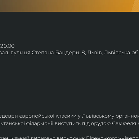
 20:00
л, вулиця Степана Бандери, 8, Львів, Львівська обл
деври європейської класики у Львівському органному
уганської філармонії виступить під орудою Семюеля 
анцузький дириґент, випускник Віденського універси