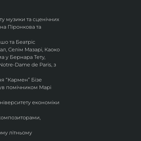
ту музики та сценічних 
на Піронкова та 
шо та Беатріс 
л, Селім Мазарі, Каоко 
а у Бернара Тету, 
otre-Dame de Paris, з 
 “Кармен” Бізе 
був помічником Марі 
ніверситету економіки 
композиторами, 
ому літньому 