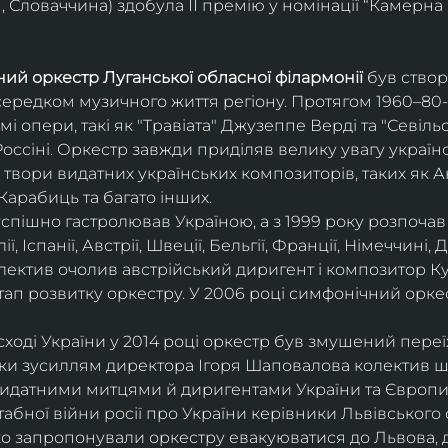
 Словаччина) здобула ІІ премію у номінації “Камерна 
ий оркестр Луганської обласної філармонії
 був ство
середком музичного життя регіону. Протягом 1960–80-х
мі опери, такі як "Травіата" Джузеппе Верді та "Севіль
ссіні. Оркестр завжди приділяв велику увагу українс
твори видатних українських композиторів, таких як А
Карабиць та багато інших.
успішно гастролював Україною, а з 1999 року розпочав
, Іспанії, Австрії, Швеції, Бельгії, Франції, Німеччині, Да
колектив очолив австрійський диригент і композитор Ку
ап розвитку оркестру. У 2006 році симфонічний орке
сході України у 2014 році оркестр був змушений переї
ки зусиллям директора Ігоря Шаповалова колектив ш
видатними митцями й диригентами України та Європи
бної війни росії про України керівники Львівського о
о запропонували оркестру евакуюватися до Львова, де