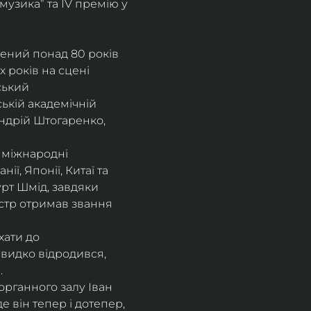
музика” та IV премію у 
рений понад 80 років 
 років на сцені 
ський 
ькій академічній 
ндрій Штогаренко, 
 міжнародні 
нії, Японії, Китаї та 
рт Шмід, завдяки 
стр отримав звання 
хати до 
видко відродився, 
.
рганного залу Іван 
 він тепер і дотепер, 