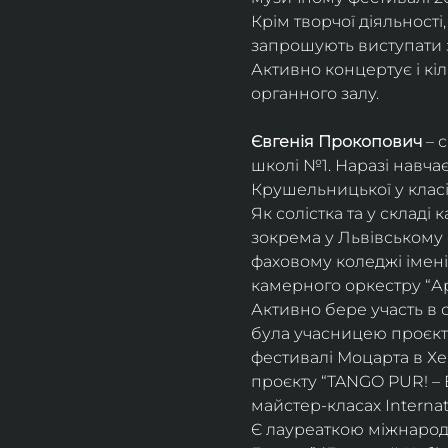
Крім творчої діяльност
запрошують виступати з
Активно концертує і кіл
органного залу. 
Євгенія Прокопович
 – 
школі №1. Наразі навча
Крушельницької у класі 
Як солістка та у склад
зокрема у Львівському 
фаховому коледжі імені 
камерного оркестру “Ар
Активно бере участь в 
була учасницею проєкті
фестивалі Моцарта в Хе
проєкту “TANGO PUR! – E
майстер-класах Internat
Є лауреаткою міжнародн