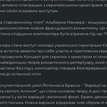
ін активно співпрацює з європейськими оркестрами т
яки своїм яскравим виступам. 
 в старовинному стилі” Альберіка Маньяра – вишукана
реосмислених мовою французького романтизму. Ця м
стина спадщини композитора була втрачена під час Пе
ора стане виступ молодої української скрипальки Єв
 вже встигла заявити про себе участю в престижних єв
ні прозвучить Концерт для скрипки з оркестром мі міно
найвідоміших творів романтичного репертуару, який 
 частини без пауз, композитор створив безперервний
ча до останньої ноти. 
нументальний цикл Йоганнеса Брамса – “Варіації на 
 святого Антонія”, що стала основою твору, й досі пр
чи її у вісім варіацій і величний фінал, Брамс демо
го письма. Кожна варіація відкриває нові образи й нас