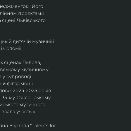
енеджментом. Його 
влінням проєктами.
а сцені Львівського 
цькій дитячій музичній 
 Соломії 
х сценах Львова, 
вівському музичному 
 у супроводі 
ій філармонії.
довж 2024-2025 років 
а 35-му Саксонському 
ейського музичного 
взяла участь у 
а Вархала “Talents for 