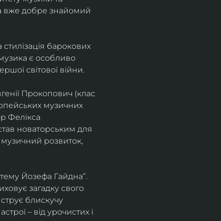
а вже добре знайомий 
 стилізація барокових 
узика є особливо 
ршої світової війни. 
генії Прокопович (клас 
ропейських музичних 
р Фелікса 
став новаторським для 
 музичний розвиток, 
тему Йозефа Гайдна”. 
иховує загадку свого 
нструє блискучу 
трої – від урочистих і 