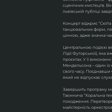
сценічних мистецтв. В
львівській публіці завд
Концерт відкриє “Сюїта
танцювальних форм, пе
цінною, адже значна ча
Центральною подією веч
Лідії Футорської), яка
проєктах. У її виконан
Мендельсона – один із 
свого часу. Поєднавши
який не відпускає слуха
Завершить програму мо
Таємнича “Хоральна тема
походження. Перетворюю
майстерність оркестрово