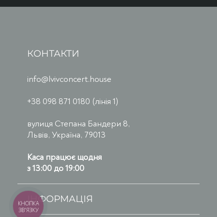
КОНТАКТИ
info@lvivconcert.house
+38 098 871 0180 (лінія 1)
вулиця Степана Бандери 8,
Львів, Україна, 79013
Каса працює щодня
з 13:00 до 19:00
ІНФОРМАЦІЯ
КНОПКА
ЗВ'ЯЗКУ