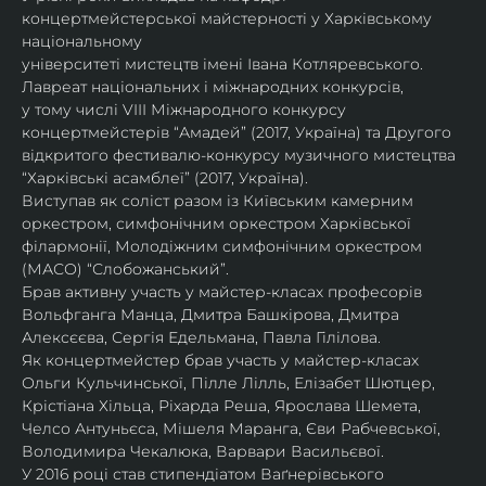
концертмейстерської майстерності у Харківському 
національному
університеті мистецтв імені Івана Котляревського. 
Лавреат національних і міжнародних конкурсів,
у тому числі VIII Міжнародного конкурсу 
концертмейстерів “Амадей” (2017, Україна) та Другого
відкритого фестивалю-конкурсу музичного мистецтва 
“Харківські асамблеї” (2017, Україна).
Виступав як соліст разом із Київським камерним 
оркестром, симфонічним оркестром Харківської
філармонії, Молодіжним симфонічним оркестром 
(МАСО) “Слобожанський”.
Брав активну участь у майстер-класах професорів 
Вольфганга Манца, Дмитра Башкірова, Дмитра
Алексєєва, Сергія Едельмана, Павла Гілілова.
Як концертмейстер брав участь у майстер-класах 
Ольги Кульчинської, Пілле Лілль, Елізабет Шютцер, 
Крістіана Хільца, Ріхарда Реша, Ярослава Шемета, 
Челсо Антуньєса, Мішеля Маранга, Єви Рабчевської, 
Володимира Чекалюка, Варвари Васильєвої.
У 2016 році став стипендіатом Ваґнерівського 