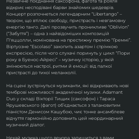
Незвичне поєднання саксофона, фагота та рояля 
відкриє несподівані барви знайомих шедеврів. 
Концерт розпочнеться легендарним “Libertango” – 
твором, що втілює свободу, пристрасть і невгамовну 
енергію танго. Далі прозвучить проникливе “Oblivion” 
(“Забуття”) – одна з найвідоміших композицій 
П'яццолли, номінована на престижну премію “Греммі”. 
Віртуозне “Escolaso” захопить азартом і стрімкою 
експресією, після чого слухачі поринуть у цикл “Пори 
року в Буенос-Айресі” – музичну історію, у якій 
змінюються настрої, ритми й емоції: від палкої 
пристрасті до тихої меланхолії. 
На сцені зустрінуться музиканти, які відкривають нові 
темброві можливості академічної музики. Adamant 
Duo у складі Вікторії Тищик (саксофон) і Тараса 
Ярушевського (фагот) об’єднається з талановитим 
піаністом Денисом Кашубою, чиє тонке ансамблеве 
відчуття гармонійно доповнить цей неординарний 
музичний діалог.
Нехай музика цього вечора залишиться з вами 