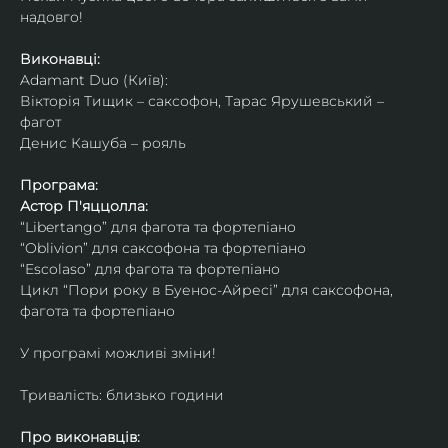
надовго!
Виконавці: 
Adamant Duo (Київ): 
Вікторія Тищик – саксофон, Тарас Ярушевський – 
фагот
Денис Кашуба – рояль
Програма:
Астор П'яццолла:
“Libertango” для фагота та фортепіано
“Oblivion” для саксофона та фортепіано
“Escolaso” для фагота та фортепіано
Цикл “Пори року в Буенос-Айресі” для саксофона, 
фагота та фортепіано
У програмі можливі зміни!
Тривалість: близько години
Про виконавців: