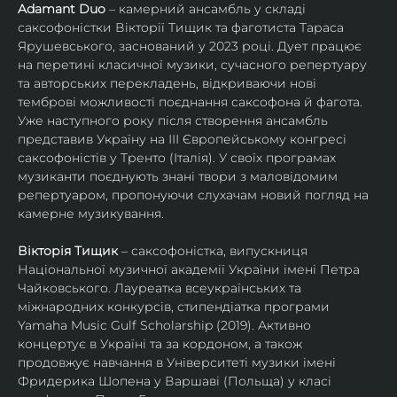
Adamant Duo
 – камерний ансамбль у складі 
саксофоністки Вікторії Тищик та фаготиста Тараса 
Ярушевського, заснований у 2023 році. Дует працює 
на перетині класичної музики, сучасного репертуару 
та авторських перекладень, відкриваючи нові 
темброві можливості поєднання саксофона й фагота. 
Уже наступного року після створення ансамбль 
представив Україну на ІІІ Європейському конгресі 
саксофоністів у Тренто (Італія). У своїх програмах 
музиканти поєднують знані твори з маловідомим 
репертуаром, пропонуючи слухачам новий погляд на 
камерне музикування.
Вікторія Тищик
 – саксофоністка, випускниця 
Національної музичної академії України імені Петра 
Чайковського. Лауреатка всеукраїнських та 
міжнародних конкурсів, стипендіатка програми 
Yamaha Music Gulf Scholarship (2019). Активно 
концертує в Україні та за кордоном, а також 
продовжує навчання в Університеті музики імені 
Фридерика Шопена у Варшаві (Польща) у класі 