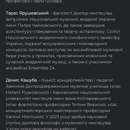
професора Павла Гуснара.
Тарас Ярушевський
 – фаготист, доктор мистецтва, 
випускник Національної музичної академії України 
імені Петра Чайковського, де також завершив 
асистентуру-стажування та творчу аспірантуру. Соліст 
Національного академічного симфонічного оркестру 
України, лауреат всеукраїнських і міжнародних 
конкурсів. Активно виступає як ансамблевий музикант, 
бере участь у проєктах, присвячених класичній та 
сучасній академічній музиці, а також є учасником 
ансамблю Ensemble 24.
Денис Кашуба
 – піаніст, концертмейстер і педагог. 
Закінчив Дніпродзержинське музичне училище (клас 
Наталії Рудковської) і Харківський національний 
університет мистецтв імені Івана Котляревського 
(клас фортепіано професорки Тетяни Веркіної, клас 
концертмейстерської майстерності професорки 
Євгенії Нікітської). У 2023 році здобув науковий 
ступінь доктора філософії з музичного мистецтва.
У різні роки викладав на кафедрі 