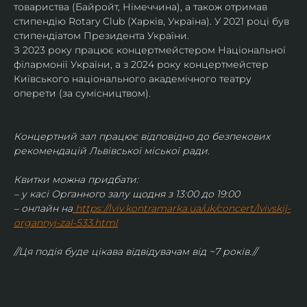
товариства (Байройт, Німеччина), а також отримав
стипендію Rotary Club (Харків, Україна). У 2021 році був 
стипендіатом Президента України. 
З 2023 року працює концертмейстером Національної 
філармонії України, а з 2024 року концертмейстер 
Київського національного академічного театру 
оперети (за сумісництвом).
Концертний зал працює відповідно до безпекових 
рекомендацій Львівської міської ради.
Квитки можна придбати:
– у касі Органного залу щодня з 13:00 до 19:00
– онлайн на
https://lviv.kontramarka.ua/uk/concert/lvivskij-
organnyj-zal-533.html
//Ця подія буде цікава відвідувачам від ~7 років.//