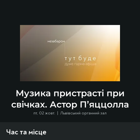
Музика пристрасті при
свічках. Астор П’яццолла
пт, 02 жовт.
  |  
Львівський органний зал
Час та місце