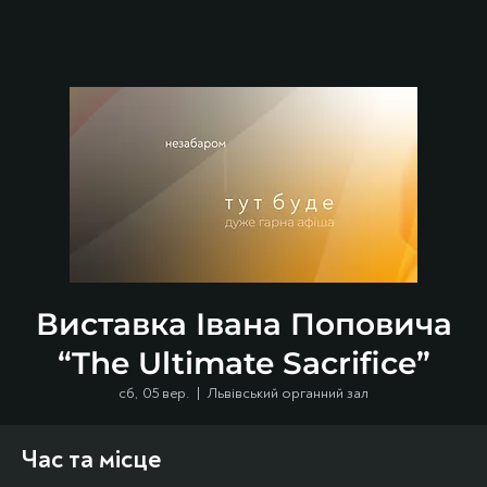
Виставка Івана Поповича
“The Ultimate Sacrifice”
сб, 05 вер.
  |  
Львівський органний зал
Час та місце