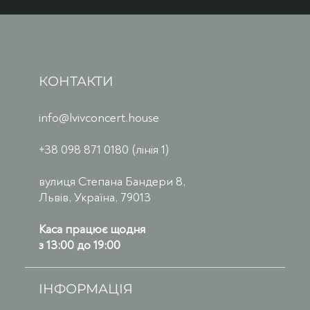
КОНТАКТИ
info@lvivconcert.house
+38 098 871 0180 (лінія 1)
вулиця Степана Бандери 8,
Львів, Україна, 79013
Каса працює щодня
з 13:00 до 19:00
ІНФОРМАЦІЯ