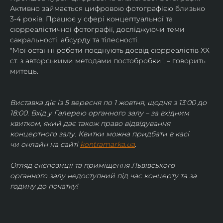
Активно займається цифровою фотографією близько 
3-4 років. Працює у сфері концептуальної та 
сюрреалістичної фотографії, досліджуючи теми 
сакральності, абсурду та тілесності.
"Мої останні роботи поєднують досвід сюрреалістів ХХ 
ст. з авторськими методами постобробки", – говорить 
митець.
Виставка діє із 5 вересня по 1 жовтня, щодня з 13:00 до 
18:00. Вхід у Галерею органного залу – за вхідним 
квитком, який дає також право відвідування 
концертного залу. Квитки можна придбати в касі 
чи онлайн на сайті 
kontramarka.ua
.
Огляд експозиції та приміщення Львівського 
органного залу недоступний під час концерту та за 
годину до початку!