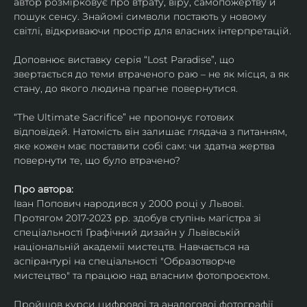
автор розмірковує про втрату, віру, самопожертву й 
пошук сенсу. Знайомі символи постають у новому 
світлі, відкриваючи простір для власних інтерпретацій.
Доповнює виставку серія “Lost Paradise”, що 
звертається до теми втраченого раю – не як місця, а як 
стану, до якого людина прагне повернутися.
“The Ultimate Sacrifice” не пропонує готових 
відповідей. Натомість він залишає глядача з питанням, 
яке кожен має поставити собі сам: чи здатна жертва 
повернути те, що було втрачено?
Про автора:
Іван Попович народився у 2000 році у Львові. 
Протягом 2017-2023 рр. здобув ступінь магістра зі 
спеціальності Графічний дизайн у Львівській 
національній академії мистецтв. Навчається на 
аспірантурі на спеціальності "Образотворче 
мистецтво" та працюю над власним фотопроєктом.
Пройшов курси цифрової та аналогової фотографії. 