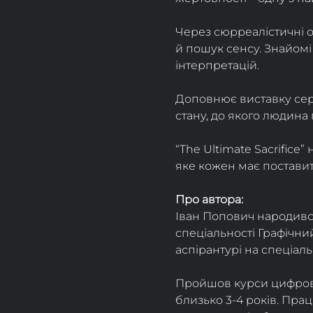
Через сюрреалістичні о
й пошук сенсу. Знайомі
інтерпретацій.
Доповнює виставку серія
стану, до якого людина
“The Ultimate Sacrifice
яке кожен має поставит
Про автора:
Іван Попович народився 
спеціальності Графічний
аспірантурі на спеціал
Пройшов курси цифрово
близько 3-4 років. Пра