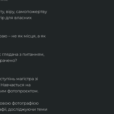
у, віру, самопожертву 
ір для власних 
ю – не як місця, а як 
є глядача з питанням, 
трачено?
тупінь магістра зі 
 Навчається на 
ним фотопроєктом.
ровою фотографією 
афії, досліджуючи теми 