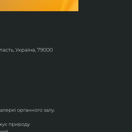
асть, Україна, 79000
алереї органного залу.
жує природу 
ння.