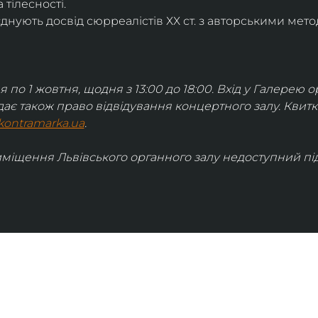
 тілесності.
днують досвід сюрреалістів ХХ ст. з авторськими мето
я по 1 жовтня, щодня з 13:00 до 18:00. Вхід у Галерею о
дає також право відвідування концертного залу. Квит
kontramarka.ua
.
иміщення Львівського органного залу недоступний під 
ІНФОРМАЦІЯ