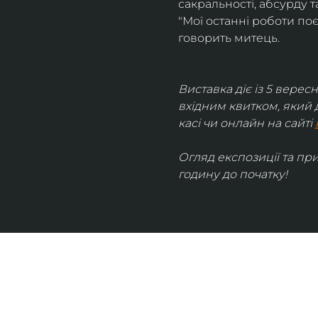
сакральності, абсурду та
"Мої останні роботи поє
говорить митець.
Виставка діє із 5 вересн
вхідним квитком, який 
касі чи онлайн на сайті 
Огляд експозиції та пр
годину до початку!
UKRAINIAN LIVE