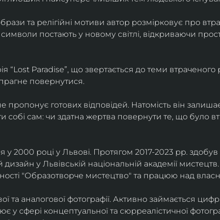
брази та релігійні мотиви автор розмірковує про втрат
 символи постають у новому світлі, відкриваючи прост
 “Lost Paradise”, що звертається до теми втраченого ра
 прагне повернутися.
” не пропонує готових відповідей. Натомість він залиша
и собі сам: чи здатна жертва повернути те, що було в
у 2000 році у Львові. Протягом 2017-2023 рр. здобув с
 дизайн у Львівській національній академії мистецтв.
ьності "Образотворче мистецтво" та працюю над влас
ї та аналогової фотографії. Активно займається циф
цює у сфері концептуальної та сюрреалістичної фотогр