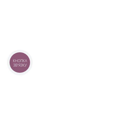
Наша команда з 2019 року реалізує загальнонаці
стратегію промоції української музики Ukrainian L
це:
–
Ukrainian Live Classic
– перший у світі мобільни
українською класикою, медіаплатформа зі стаття
композиторів та твори.
–
YouTube-канал Ukrainian Live Classic
– професій
української музики та українських музикантів.
–
Ukrainian Scores
– онлайн-бібліотека нот украї
композиторів.
КНОПКА
ЗВ'ЯЗКУ