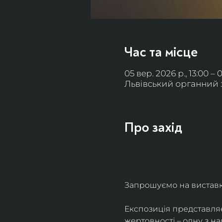
Час та місце
05 вер. 2026 р., 13:00 – 
Львівський органний за
Про захід
Запрошуємо на виставку 
Експозиція представля
жертовності – одну з н