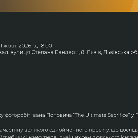
01 жовт. 2026 р., 18:00
л, вулиця Степана Бандери, 8, Львів, Львівська обл
фоторобіт Івана Поповича “The Ultimate Sacrifice” у Г
є частину великого однойменного проєкту, що дослід
айглибших і найсуперечливіших тем людського існува