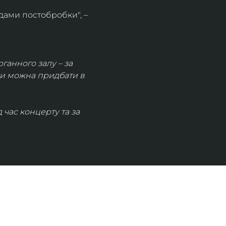
дами постобробки", – 
рганного залу – за 
ки можна придбати в 
час концерту та за 
КОНТАКТИ