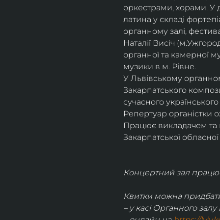
оркестрами, хорами. У д
латина у складі фортеп
органному залі, фестив
Наталії Висіч (м.Ужгоро
органної та камерної м
музики в м. Рівне.
У Львівському органному
Закарпатського компози
сучасного українськог
Репертуар органістки о
Працює викладачем та 
Закарпатської обласної 
Концертний зал працює 
Квитки можна придбати
– у касі Органного залу 
– онлайн на 
https://lviv