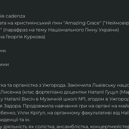
зія cadenza
ата на християнський гімн "Amazing Grace" (“Неймовір
" (парафраз на тему Національного Гімну України)
а Георгія Куркова)
ни.
дини
стка та органістка з Ужгорода. Закінчила Львівську нац
исенка (клас фортепіано доцентки Наталії Гуцул (Март
у Наталії Висіч в Музичній школі №1, згодом в Ужгор
я Задора. Продовжила навчання гри на органі на май
нко, Улли Кріґул, на органному факультативі від Hali
денції та ін. 
діяльність як солістка, ансамблістка, концертмейстер