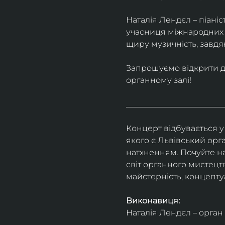
Наталія Лендєл – піаніст
учасниця міжнародних фе
щиру музичність, завдя
Запрошуємо відкрити дл
органному залі!
________________________
Концерт відбувається у
якого є Львівський орга
натхненням. Почуйте на
світ органного мистецт
майстерність, концептуа
Виконавиця:
Наталія Лендєл – орган