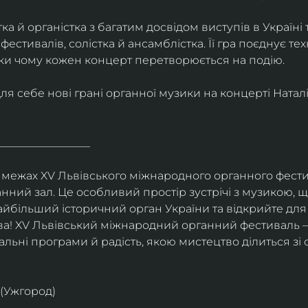
ка й органістка з багатим досвідом виступів в Україні 
стивалів, солістка й ансамблістка. Її гра поєднує техні
ки чому кожен концерт перетворюється на подію. 
я себе нові грані органної музики на концерті Наталі
_________________
 межах XV Львівського міжнародного органного фести
нний зал. Це особливий простір зустрічі з музикою, щ
йбільший історичний орган України та відкрийте для
ва! XV Львівський міжнародний органний фестиваль –
льні програми й радість, якою мистецтво ділиться зі 
 (Ужгород)