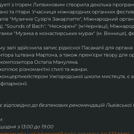
уеті з Ігорем Литвиновим створила декілька програм в
іано та гітари. Учасниця міжнародних органних фестив
алів "Музичне Сузір'я Закарпаття", Міжнародний орган
д), "Sounds of Bach", "Нескорені" (м.Чернівці), Міжнар
узики "Музика в монастирських мурах" (м. Вінниця), ф
 залі здійснила запис рідкісної Пасакалії для органа 
тора Іштвана Мартона, а також премʼєри твору для ор
о композитора Остапа Мануляка.
хоплює різноманітні стилі та жанри.
концертмейстером Ужгородської школи мистецтв, є а
філармонії.
відповідно до безпекових рекомендацій Львівської м
:
щодня з 13:00 до 19:00
.kontramarka.ua/uk/concert/lvivskij-organnyj-zal-533.html