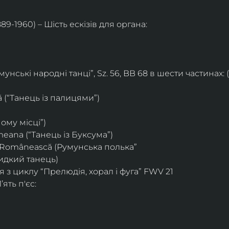
89-1960) – Шість ескізів для органа:
мунські народні танці”, Sz. 56, BB 68 в шести частинах
tă (“Танець із палицями”)
ному місці”)
meana (“Танець із Буксума”)
a Românească (Румунська полька”
видкий танець)
 з циклу “Прелюдія, хорал і фуга” FWV 21
ять п'єс: