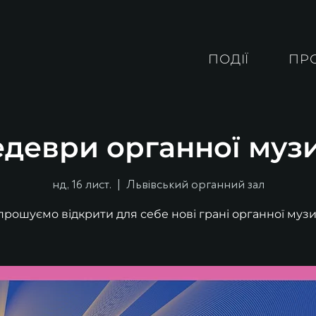
ПОДІЇ
ПР
деври органної муз
нд, 16 лист.
  |  
Львівський органний зал
прошуємо відкрити для себе нові грані органної музи