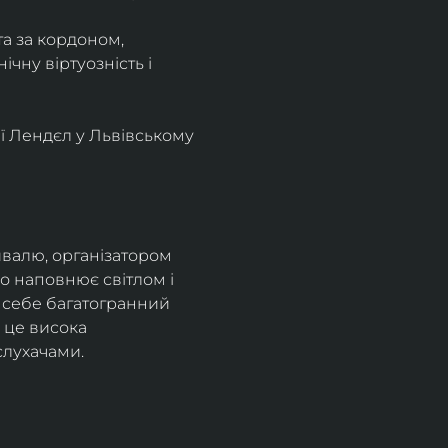
та за кордоном, 
чну віртуозність і 
ї Лендєл у Львівському 
валю, організатором 
о наповнює світлом і 
 себе багатогранний 
 це висока 
слухачами.