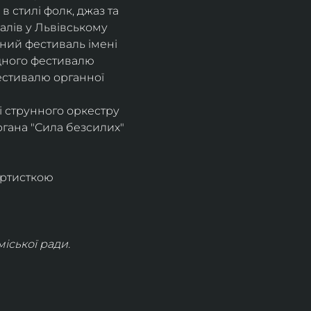
 стилі фолк, джаз та 
алів у Львівському 
ний фестиваль імені 
одного фестивалю 
естивалю органної 
і струнного оркестру 
гана "Сила безсилих" 
ртисткою 
іської ради.