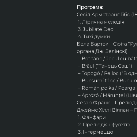
Програма:
Сесіл Армстронг Гібс (18
 1. Лірична мелодія
 3. Jubilate Deo
 4. Тихі думки
Бела Барток – Сюїта “Ру
органа Дж. Зелінскі)
 – Bot tánc / Jocul cu bâ
 – Brâul (“Танець Саш”)
 – Topogó / Pe loc (“В од
 – Bucsumí tánc / Buciu
 – Román polka / Poarg
 – Aprózó / Mărunțel (Ш
Сезар Франк – Прелюдія
Джеймс Хіллі Віллан – Пʼ
 1. Фанфари
 2. Прелюдія і фугетта
 3. Інтермеццо