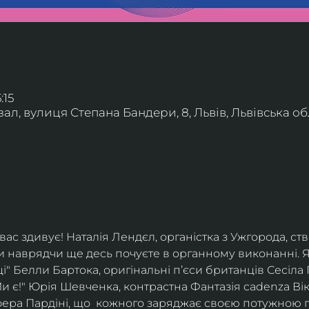
:15
л, вулиця Степана Бандери, 8, Львів, Львівська обл
ас здивує! Наталія Лендєл, органістка з Ужгорода, с
ви наврядчи ще десь почуєте в органному виконанні. Яс
ці" Белли Бартока, оригінальні пʼєси британців Сесіла 
и є!" Юрія Шевченка, контрастна Фантазія cadenza Вік
фера Пардіні, що  кожного заряджає своєю потужною 