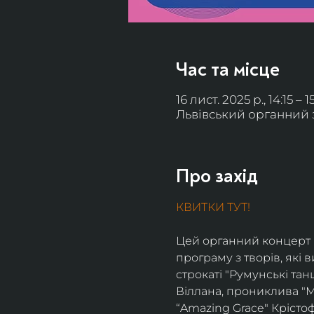
Час та місце
16 лист. 2025 р., 14:15 – 15
Львівський органний за
Про захід
КВИТКИ ТУТ!
Цей органний концерт в
програму з творів, які 
строкаті "Румунські тан
Віллана, прониклива "М
“Amazing Grace" Крісто