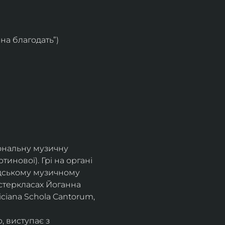
на благодать”)
іональну музичну 
инової). Грі на органі 
одському музичному 
стеркласах Йоганна 
ciana Schola Cantorum, 
, виступає з 