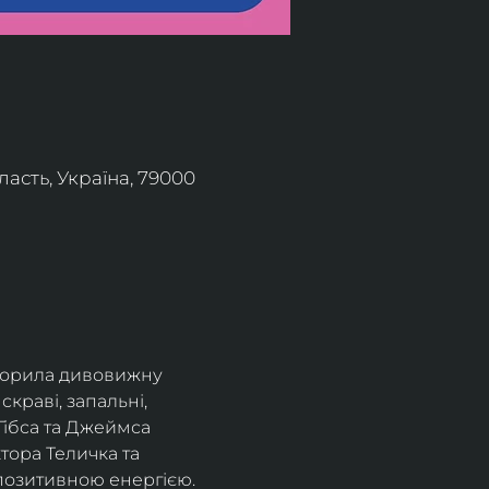
асть, Україна, 79000
творила дивовижну 
краві, запальні, 
Гібса та Джеймса 
тора Теличка та 
позитивною енергією.