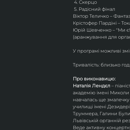
 4. Скерцо
 5. Радісний фінал
Віктор Теличко – Фанта
Крістофер Пардіні – Ток
Юрій Шевченко – "Ми є!
(аранжування для орган
У програмі можливі змі
Тривалість: близько го
Про виконавицю:
Наталія Лендєл
 – піані
академію імені Миколи Л
навчалась ще змалечку 
училищі імені Дезидері
Труммера, Галини Булибе
Львівській органній рези
Веде активну концертну 