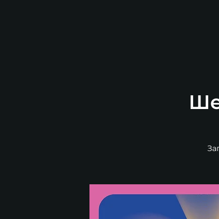
Ше
За