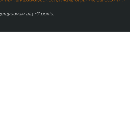
відувачам від ~7 років.
ІНФОРМАЦІЯ
ональну
команда
ive. Сьогодні
правила відвідування
як влаштовано орган
й додаток з
медіакіт
ми про
карти лояльності
хроніка органного залу
ні записи
газета Organ Hall Post
актуальна програмка концерту
нських