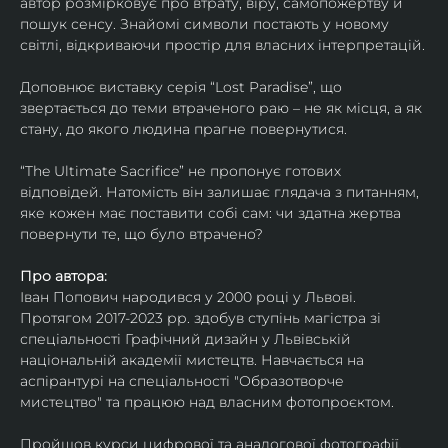
автор розмірковує про втрату, віру, самопожертву й 
пошук сенсу. Знайомі символи постають у новому 
світлі, відкриваючи простір для власних інтерпретацій.
Доповнює виставку серія “Lost Paradise”, що 
звертається до теми втраченого раю – не як місця, а як 
стану, до якого людина прагне повернутися.
“The Ultimate Sacrifice” не пропонує готових 
відповідей. Натомість він залишає глядача з питанням, 
яке кожен має поставити собі сам: чи здатна жертва 
повернути те, що було втрачено?
Про автора:
Іван Попович народився у 2000 році у Львові. 
Протягом 2017-2023 рр. здобув ступінь магістра зі 
спеціальності Графічний дизайн у Львівській 
національній академії мистецтв. Навчається на 
аспірантурі на спеціальності "Образотворче 
мистецтво" та працюю над власним фотопроєктом.
Пройшов курси цифрової та аналогової фотографії. 