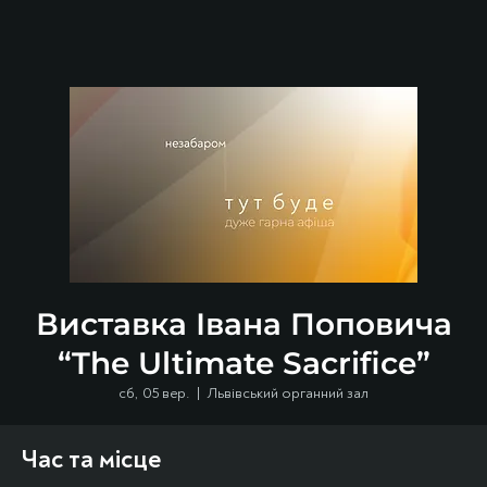
Виставка Івана Поповича
“The Ultimate Sacrifice”
сб, 05 вер.
  |  
Львівський органний зал
Час та місце