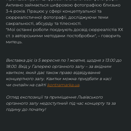
Активно займається цифровою фотографією близько 
3-4 років. Працює у сфері концептуальної та 
сюрреалістичної фотографії, досліджуючи теми 
сакральності, абсурду та тілесності.
"Мої останні роботи поєднують досвід сюрреалістів ХХ 
ст. з авторськими методами постобробки", – говорить 
митець.
Виставка діє із 5 вересня по 1 жовтня, щодня з 13:00 до 
18:00. Вхід у Галерею органного залу – за вхідним 
квитком, який дає також право відвідування 
концертного залу. Квитки можна придбати в касі 
чи онлайн на сайті 
kontramarka.ua
.
Огляд експозиції та приміщення Львівського 
органного залу недоступний під час концерту та за 
годину до початку!