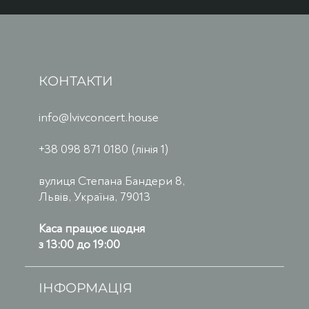
КОНТАКТИ
info@lvivconcert.house
+38 098 871 0180 (лінія 1)
вулиця Степана Бандери 8,
Львів, Україна, 79013
Каса працює щодня
з 13:00 до 19:00
ІНФОРМАЦІЯ