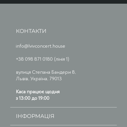
КОНТАКТИ
info@lvivconcert.house
+38 098 871 0180 (лінія 1)
вулиця Степана Бандери 8,
Львів, Україна, 79013
Каса працює щодня
з 13:00 до 19:00
ІНФОРМАЦІЯ