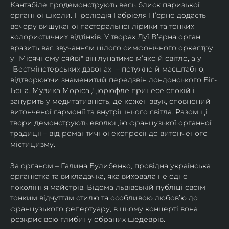
Кантабіле продемонструють весь блиск паризької 
органної школи. Прелюдія Габріеля П’єрне додасть 
вечору вишуканої пасторальної лірики та тонких 
колористичних відтінків. У творах Луї Вʼєрна орган 
вразить вас звучанням цілого симфонічного оркестру: 
у "Місячному сяйві" він лунатиме м’яко й світло, а у 
"Вестмінстерських дзвонах" – потужно й масштабно, 
відтворюючи знаменитий передзвін лондонського Біг-
Бена. Музика Моріса Дюрюфле принесе спокій і 
занурить у медитативність, де кожен звук, сповнений 
витонченої гармонії та внутрішнього світла. Разом ці 
твори демонструють еволюцію французької органної 
традиції – від романтичної експресії до витонченого 
містицизму. 
За органом – Галина Булибенко, провідна українська 
органістка та викладачка, яка виховала не одне 
покоління майстрів. Відома львівській публіці своїм 
тонким відчуттям стилю та особливою любов’ю до 
французького репертуару, в цьому концерті вона 
розкриє всю глибину обраних шедеврів.  