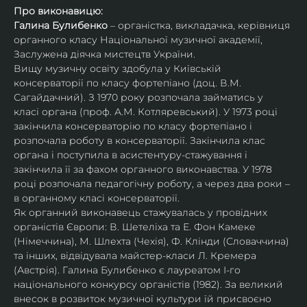
Про виконавицю:
Галина Булибенко
 – органістка, викладачка, керівниця 
органного класу Національної музичної академії, 
Заслужена діячка мистецтв України.
Вищу музичну освіту здобула у Київській 
консерваторії по класу фортепіано (доц. В.М. 
Сагайдачний). З 1970 року розпочала займатись у 
класі органа (проф. А.М. Котляревський). У 1973 році 
закінчила консерваторію по класу фортепіано і 
розпочала роботу в консерваторії. Закінчила клас 
органа і поступила в асистентуру-стажування і 
закінчила її за фахом органного виконавства. У 1978 
році розпочала педагогічну роботу, а через два роки – 
в органному класі консерваторії.
Як органний виконавець стажувалась у провідних 
органістів Європи: В. Шетеліха та Е. Фон Камеке 
(Німеччина), М. Шлехта (Чехія), Ф. Клінди (Словаччина) 
та інших, відвідувала майстер-класи Л. Кремера 
(Австрія). Галина Булибенко є лауреатом І-го 
національного конкурсу органістів (1982). За великий 
внесок в розвиток музичної культури їй присвоєно 