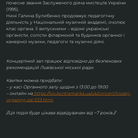
почесне звання Заслуженого діяча мистецтв України 
(1995).
Нині Галина Булибенко продовжує педагогічну 
діяльність у Національній музичній академії, очолює 
клас органа. Її випускники – відомі українські 
органісти, солісти філармоній та будинків органної і 
камерної музики, педагоги та музичні діячі.
Концертний зал працює відповідно до безпекових 
рекомендацій Львівської міської ради.
Квитки можна придбати:
– у касі Органного залу щодня з 13:00 до 19:00
– онлайн на
https://lviv.kontramarka.ua/uk/concert/lvivskij-
organnyj-zal-533.html
//Ця подія буде цікава відвідувачам від ~7 років.//