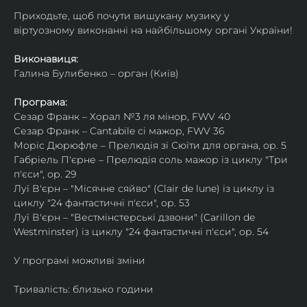
Приходьте, щоб почути вишукану музику у 
віртуозному виконанні на найбільшому органі України!
Виконавиця:
Галина Булибенко – орган (Київ)
Програма:
Сезар Франк – Хорал №3 ля мінор, FWV 40
Сезар Франк – Cantabile сі мажор, FWV 36 
Моріс Дюрюфле – Прелюдія зі Сюїти для органа, ор. 5
Габріель П'єрне – Прелюдія соль мажор із циклу "Три 
п'єси", ор. 29
Луї В'єрн – "Місячне сяйво" (Clair de lune) із циклу із 
циклу "24 фантастичні п'єси", ор. 53 
Луї В'єрн – "Вестмінстерські дзвони" (Carillon de 
Westminster) із циклу "24 фантастичні п'єси", ор. 54
У програмі можливі зміни
Тривалість: близько години