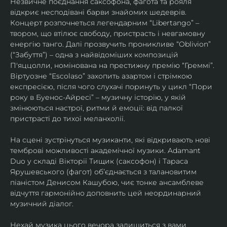
Незвичне поєднання саксофона, фагота та рояля 
відкриє несподівані барви знайомих шедеврів. 
Концерт розпочнеться легендарним “Libertango” – 
твором, що втілює свободу, пристрасть і невгамовну 
енергію танго. Далі прозвучить проникливе “Oblivion” 
(“Забуття”) – одна з найвідоміших композицій 
П'яццолли, номінована на престижну премію “Греммі”. 
Віртуозне “Escolaso” захопить азартом і стрімкою 
експресією, після чого слухачі поринуть у цикл “Пори 
року в Буенос-Айресі” – музичну історію, у якій 
змінюються настрої, ритми й емоції: від палкої 
пристрасті до тихої меланхолії. 
На сцені зустрінуться музиканти, які відкривають нові 
темброві можливості академічної музики. Adamant 
Duo у складі Вікторії Тищик (саксофон) і Тараса 
Ярушевського (фагот) об’єднається з талановитим 
піаністом Денисом Кашубою, чиє тонке ансамблеве 
відчуття гармонійно доповнить цей неординарний 
музичний діалог.
Нехай музика цього вечора залишиться з вами 