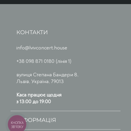
КОНТАКТИ
info@lvivconcert.house
+38 098 871 0180 (лінія 1)
вулиця Степана Бандери 8,
Львів, Україна, 79013
Каса працює щодня
з 13:00 до 19:00
ІНФОРМАЦІЯ
КНОПКА
ЗВ'ЯЗКУ