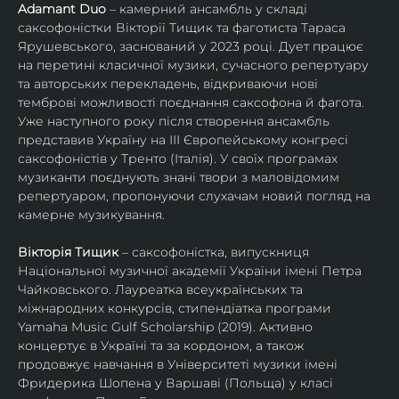
Adamant Duo
 – камерний ансамбль у складі 
саксофоністки Вікторії Тищик та фаготиста Тараса 
Ярушевського, заснований у 2023 році. Дует працює 
на перетині класичної музики, сучасного репертуару 
та авторських перекладень, відкриваючи нові 
темброві можливості поєднання саксофона й фагота. 
Уже наступного року після створення ансамбль 
представив Україну на ІІІ Європейському конгресі 
саксофоністів у Тренто (Італія). У своїх програмах 
музиканти поєднують знані твори з маловідомим 
репертуаром, пропонуючи слухачам новий погляд на 
камерне музикування.
Вікторія Тищик
 – саксофоністка, випускниця 
Національної музичної академії України імені Петра 
Чайковського. Лауреатка всеукраїнських та 
міжнародних конкурсів, стипендіатка програми 
Yamaha Music Gulf Scholarship (2019). Активно 
концертує в Україні та за кордоном, а також 
продовжує навчання в Університеті музики імені 
Фридерика Шопена у Варшаві (Польща) у класі 