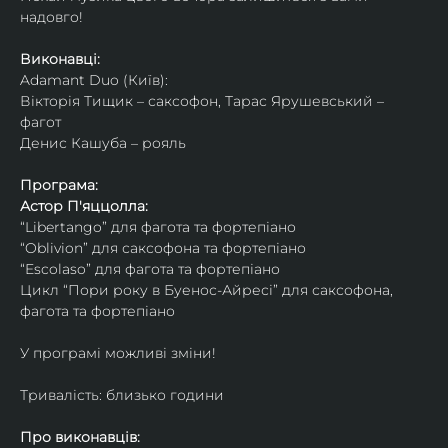
надовго!
Виконавці: 
Adamant Duo (Київ): 
Вікторія Тищик – саксофон, Тарас Ярушевський – 
фагот
Денис Кашуба – рояль
Програма:
Астор П'яццолла:
“Libertango” для фагота та фортепіано
“Oblivion” для саксофона та фортепіано
“Escolaso” для фагота та фортепіано
Цикл “Пори року в Буенос-Айресі” для саксофона, 
фагота та фортепіано
У програмі можливі зміни!
Тривалість: близько години
Про виконавців: