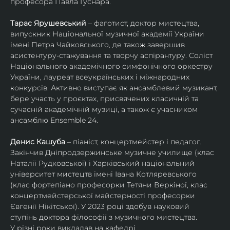
професора Павла Гуснара.
Тарас Ярушевський
 – фаготист, доктор мистецтва, 
випускник Національної музичної академії України 
імені Петра Чайковського, де також завершив 
асистентуру-стажування та творчу аспірантуру. Соліст 
Національного академічного симфонічного оркестру 
України, лауреат всеукраїнських і міжнародних 
конкурсів. Активно виступає як ансамблевий музикант, 
бере участь у проєктах, присвячених класичній та 
сучасній академічній музиці, а також є учасником 
ансамблю Ensemble 24.
Денис Кашуба
 – піаніст, концертмейстер і педагог. 
Закінчив Дніпродзержинське музичне училище (клас 
Наталії Рудковської) і Харківський національний 
університет мистецтв імені Івана Котляревського 
(клас фортепіано професорки Тетяни Веркіної, клас 
концертмейстерської майстерності професорки 
Євгенії Нікітської). У 2023 році здобув науковий 
ступінь доктора філософії з музичного мистецтва.
У різні роки викладав на кафедрі 