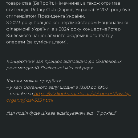
товариства (Байройт, Німеччина), а також отримав
стипендію Rotary Club (Харків, Україна). У 2021 році був 
стипендіатом Президента України. 
З 2023 року працює концертмейстером Національної 
філармонії України, а з 2024 року концертмейстер 
Київського національного академічного театру 
оперети (за сумісництвом).
Концертний зал працює відповідно до безпекових 
рекомендацій Львівської міської ради.
Квитки можна придбати:
– у касі Органного залу щодня з 13:00 до 19:00
– онлайн на
https://lviv.kontramarka.ua/uk/concert/lvivskij-
organnyj-zal-533.html
//Ця подія буде цікава відвідувачам від ~7 років.//