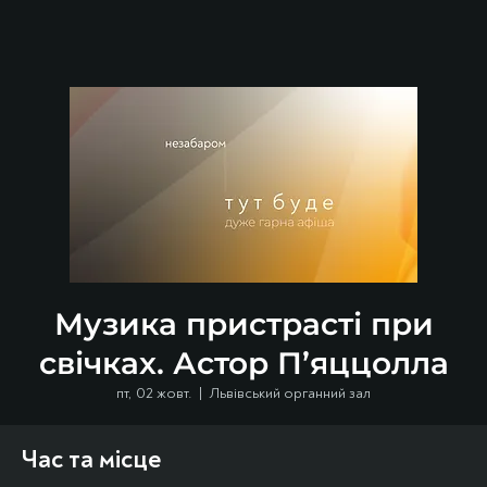
Музика пристрасті при
свічках. Астор П’яццолла
пт, 02 жовт.
  |  
Львівський органний зал
Час та місце