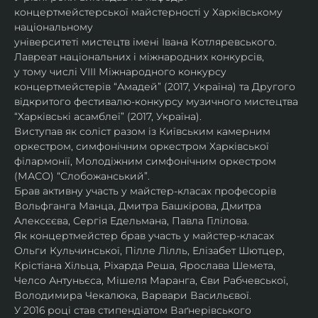
концертмейстерської майстерності у Харківському 
національному
університеті мистецтв імені Івана Котляревського. 
Лавреат національних і міжнародних конкурсів,
у тому числі VIII Міжнародного конкурсу 
концертмейстерів “Амадей” (2017, Україна) та Другого
відкритого фестивалю-конкурсу музичного мистецтва 
“Харківські асамблеї” (2017, Україна).
Виступав як соліст разом із Київським камерним 
оркестром, симфонічним оркестром Харківської
філармонії, Молодіжним симфонічним оркестром 
(МАСО) “Слобожанський”.
Брав активну участь у майстер-класах професорів 
Вольфганга Манца, Дмитра Башкірова, Дмитра
Алексєєва, Сергія Едельмана, Павла Гілілова.
Як концертмейстер брав участь у майстер-класах 
Ольги Кульчинської, Пілле Лілль, Елізабет Шютцер, 
Крістіана Хільца, Ріхарда Реша, Ярослава Шемета, 
Челсо Антуньєса, Мішеля Маранга, Єви Рабчевської, 
Володимира Чекалюка, Варвари Васильєвої.
У 2016 році став стипендіатом Ваґнерівського 