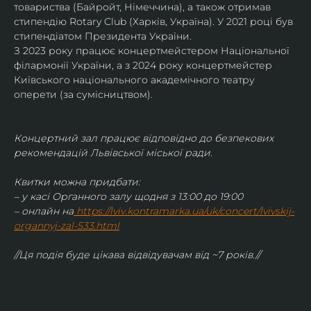
товариства (Байройт, Німеччина), а також отримав
стипендію Rotary Club (Харків, Україна). У 2021 році був 
стипендіатом Президента України. 
З 2023 року працює концертмейстером Національної 
філармонії України, а з 2024 року концертмейстер 
Київського національного академічного театру 
оперети (за сумісництвом).
Концертний зал працює відповідно до безпекових 
рекомендацій Львівської міської ради.
Квитки можна придбати:
– у касі Органного залу щодня з 13:00 до 19:00
– онлайн на
https://lviv.kontramarka.ua/uk/concert/lvivskij-
organnyj-zal-533.html
//Ця подія буде цікава відвідувачам від ~7 років.//