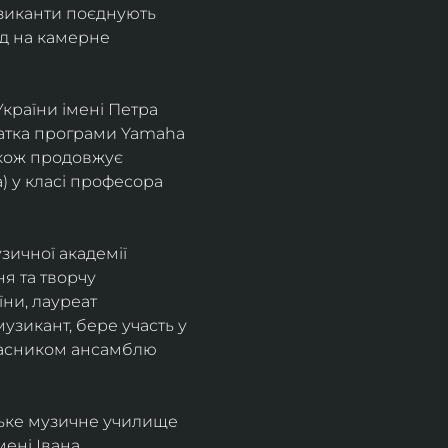
узиканти поєднують 
д на камерне 
країни імені Петра 
іатка програми Yamaha 
також продовжує 
 у класі професора 
зичної академії 
я та творчу 
ни, лауреат 
зикант, бере участь у 
учасником ансамблю 
ське музичне училище 
ені Івана 