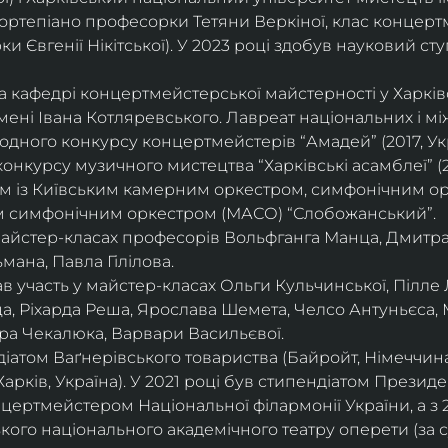
ортепіано професорки Тетяни Веркіної, клас концерт
 Євгенії Нікітської). У 2023 році здобув науковий ступ
на кафедрі концертмейстерської майстерності у Харк
імені Івана Котляревського. Лавреат національних і м
родного конкурсу концертмейстерів “Амадей” (2017, Ук
нкурсу музичного мистецтва “Харківські асамблеї” (20
ом із Київським камерним оркестром, симфонічним ор
м симфонічним оркестром (МАСО) “Слобожанський”.
 майстер-класах професорів Вольфганга Манца, Дмитр
мана, Павла Гілілова.
 участь у майстер-класах Ольги Кульчинської, Пілле Л
ца, Ріхарда Реша, Ярослава Шемета, Челсо Антуньєса,
ра Чекалюка, Варвари Васильєвої.
діатом Ваґнерівського товариства (Байройт, Німеччина
Харків, Україна). У 2021 році був стипендіатом Президе
цертмейстером Національної філармонії України, а з 
ого національного академічного театру оперети (за 