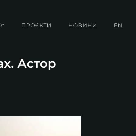
О*
ПРОЄКТИ
НОВИНИ
EN
ах. Астор