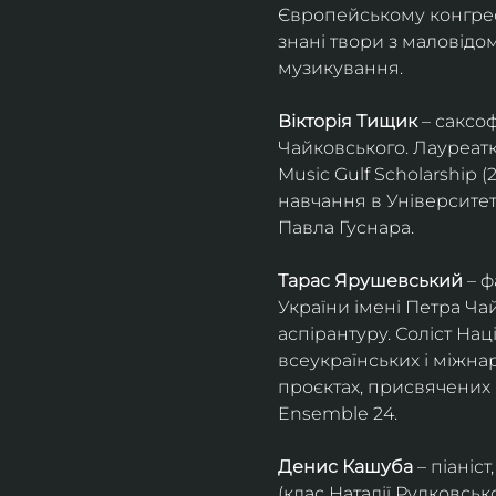
Європейському конгресі 
знані твори з маловід
музикування.
Вікторія Тищик
 – саксо
Чайковського. Лауреатк
Music Gulf Scholarship 
навчання в Університет
Павла Гуснара.
Тарас Ярушевський
 – 
України імені Петра Ча
аспірантуру. Соліст На
всеукраїнських і міжна
проєктах, присвячених 
Ensemble 24.
Денис Кашуба
 – піані
(клас Наталії Рудковськ