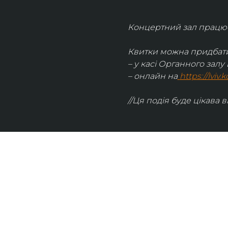
Концертний зал працює 
Квитки можна придбати
– у касі Органного залу 
– онлайн на
https://lviv
//Ця подія буде цікава в
UKRAINIAN LIVE
Наша команда з 2019 року реалізує загальнонаці
стратегію промоції української музики Ukrainian L
це: