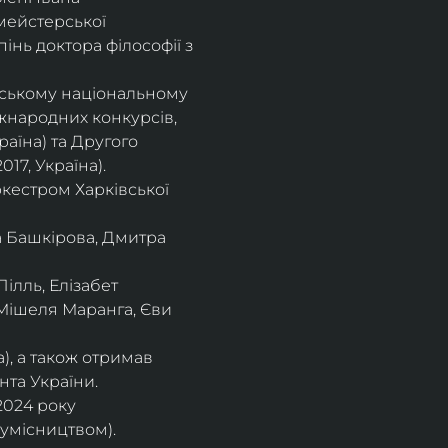
мейстерської 
інь доктора філософії з 
івському національному
іжнародних конкурсів,
раїна) та Другого
17, Україна).
кестром Харківської
а Башкірова, Дмитра
ілль, Елізабет 
 Мішеля Маранга, Єви 
), а також отримав
нта України. 
2024 року 
сумісництвом).