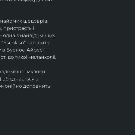
знайомих шедеврів. 
 пристрасть і 
– одна з найвідоміших 
“Escolaso” захопить 
 в Буенос-Айресі” – 
ті до тихої меланхолії. 
кадемічної музики. 
 об’єднається з 
рмонійно доповнить 