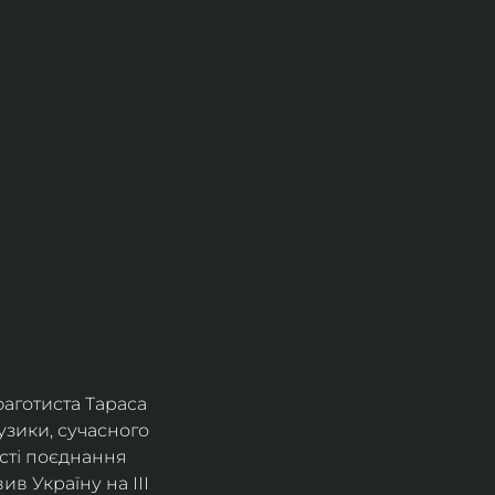
фаготиста Тараса 
зики, сучасного 
сті поєднання 
в Україну на ІІІ 