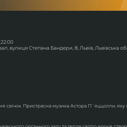
 22:00
л, вулиця Степана Бандери, 8, Львів, Львівська обл
ння свічок. Пристрасна музика Астора П`яццолли, яку
івського органного залу та тепле світло вогнів створя