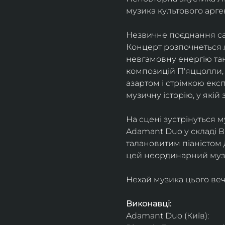
музика культового арг
Незвичне поєднання сак
Концерт розпочнеться л
невгамовну енергію танг
композицій П'яццолли, 
азартом і стрімкою експ
музичну історію, у якій 
На сцені зустрінуться м
Adamant Duo у складі Ві
талановитим піаністом
цей неординарний музи
Нехай музика цього веч
Виконавці: 
Adamant Duo (Київ): 