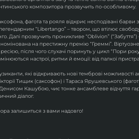
ентинського композитора прозвучить по-особливому. 
софона, фагота та рояля відкриє несподівані барви 
егендарним “Libertango” – твором, що втілює свободу,
о. Далі прозвучить проникливе “Oblivion” (“Забуття”) 
номінована на престижну премію “Греммі”. Віртуозне 
ресією, після чого слухачі поринуть у цикл “Пори року
змінюються настрої, ритми й емоції: від палкої пристрас
узиканти, які відкривають нові темброві можливості а
кторії Тищик (саксофон) і Тараса Ярушевського (фагот)
 Денисом Кашубою, чиє тонке ансамблеве відчуття га
чний діалог.
ора залишиться з вами надовго!