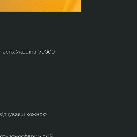
асть, Україна, 79000
 відчуваєш кожною 
ть атмосферу, у якій 