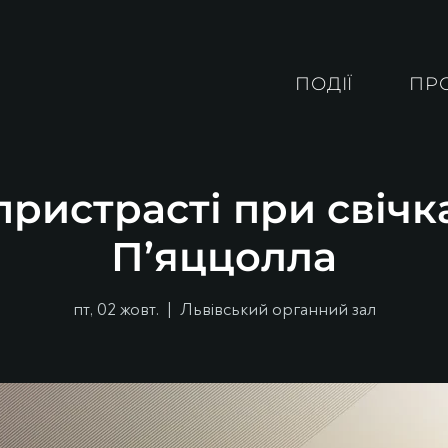
ПОДІЇ
ПР
ристрасті при свічк
П’яццолла
пт, 02 жовт.
  |  
Львівський органний зал