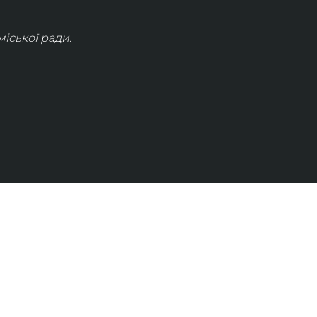
іської ради.
КОНТАКТИ
info@lvivconcert.house
+38 098 871 0180 (лінія 1)