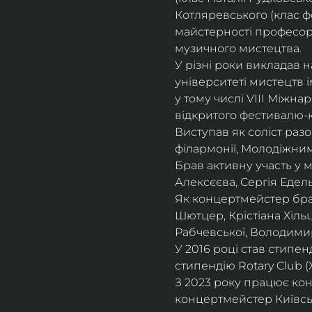
Котляревського (клас ф
майстерності професорки
музичного мистецтва.
У різні роки викладав 
університеті мистецтв 
у тому числі VIII Міжна
відкритого фестивалю-ко
Виступав як соліст раз
філармонії, Молодіжни
Брав активну участь у
Алексєєва, Сергія Едель
Як концертмейстер брав
Шютцер, Крістіана Хіль
Рабчевської, Володими
У 2016 році став стипен
стипендію Rotary Club (
З 2023 року працює кон
концертмейстер Київськ