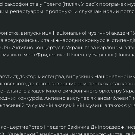
саксофоністів у Тренто (Італія). У своїх програмах м
омим репертуаром, пропонуючи слухачам новий погля
фоністка, випускниця Національної музичної академії У
а всеукраїнських та міжнародних конкурсів, стипенд
(2019). Активно концертує в Україні та за кордоном, а 
і музики імені Фридерика Шопена у Варшаві (Польща)
фаготист, доктор мистецтва, випускник Національної му
йковського, де також завершив асистентуру-стажуванн
ціонального академічного симфонічного оркестру Украї
родних конкурсів. Активно виступає як ансамблевий му
класичній та сучасній академічній музиці, а також є 
ст, концертмейстер і педагог. Закінчив Дніпродзержин
ої) і Харківський національний університет мистецтв ім