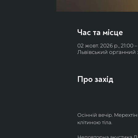
Час та місце
02 жовт. 2026 р., 21:00 –
Львівський органний за
Про захід
Осінній вечір. Мерехті
клітиною тіла. 
Неповторна акустика Льв