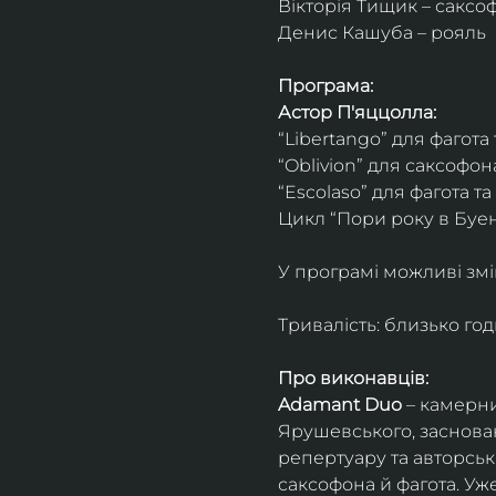
Вікторія Тищик – саксо
Денис Кашуба – рояль
Програма:
Астор П'яццолла:
“Libertango” для фагота
“Oblivion” для саксофон
“Escolaso” для фагота т
Цикл “Пори року в Буен
У програмі можливі змі
Тривалість: близько го
Про виконавців:
Adamant Duo
 – камерни
Ярушевського, заснован
репертуару та авторсь
саксофона й фагота. Уж