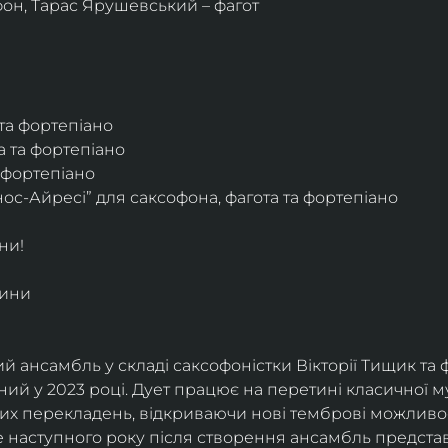
фон, Тарас Ярушевський – фагот
 та фортепіано
а та фортепіано
а фортепіано
ос-Айресі” для саксофона, фагота та фортепіано
ни!
дини
й ансамбль у складі саксофоністки Вікторії Тищик та 
ий у 2023 році. Дует працює на перетині класичної му
ких перекладень, відкриваючи нові темброві можливо
е наступного року після створення ансамбль представи