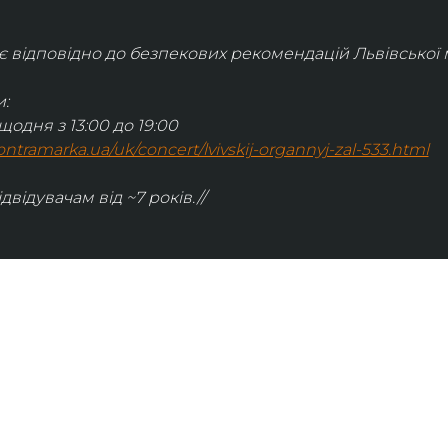
відповідно до безпекових рекомендацій Львівської м
:
щодня з 13:00 до 19:00
.kontramarka.ua/uk/concert/lvivskij-organnyj-zal-533.html
ідвідувачам від ~7 років.//
ІНФОРМАЦІЯ
ональну
команда
ive. Сьогодні
правила відвідування
як влаштовано орган