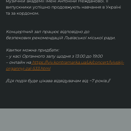
музичній академії імені Антоніни Нежданової. ЇЇ 
випускники успішно продовжують навчання в Україні 
та за кордоном.
Концертний зал працює відповідно до 
безпекових рекомендацій Львівської міської ради.
Квитки можна придбати:
– у касі Органного залу щодня з 13:00 до 19:00
– онлайн на
https://lviv.kontramarka.ua/uk/concert/lvivskij-
organnyj-zal-533.html
//Ця подія буде цікава відвідувачам від ~7 років.//