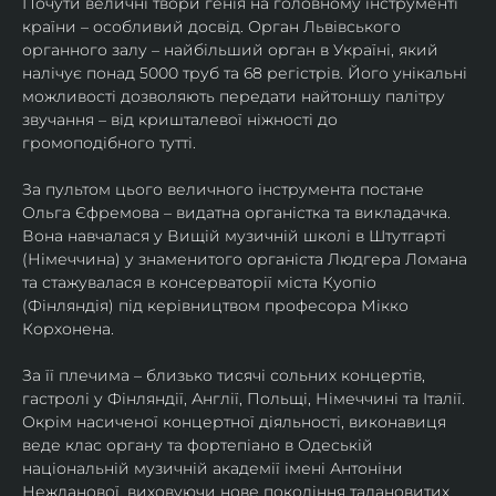
Почути величні твори генія на головному інструменті 
країни – особливий досвід. Орган Львівського 
органного залу – найбільший орган в Україні, який 
налічує понад 5000 труб та 68 регістрів. Його унікальні 
можливості дозволяють передати найтоншу палітру 
звучання – від кришталевої ніжності до 
громоподібного тутті.
За пультом цього величного інструмента постане 
Ольга Єфремова – видатна органістка та викладачка. 
Вона навчалася у Вищій музичній школі в Штутгарті 
(Німеччина) у знаменитого органіста Людгера Ломана 
та стажувалася в консерваторії міста Куопіо 
(Фінляндія) під керівництвом професора Мікко 
Корхонена.
За її плечима – близько тисячі сольних концертів, 
гастролі у Фінляндії, Англії, Польщі, Німеччині та Італії. 
Окрім насиченої концертної діяльності, виконавиця 
веде клас органу та фортепіано в Одеській 
національній музичній академії імені Антоніни 
Нежданової, виховуючи нове покоління талановитих 