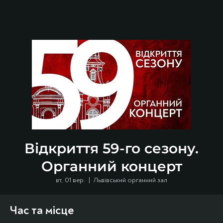
Відкриття 59-го сезону.
Органний концерт
вт, 01 вер.
  |  
Львівський органний зал
Час та місце