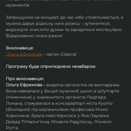
музикантів.
Запрошуємо на концерт, де час ніби сповільнюється, а 
музика дарує рідкісну нині розкіш – зупинитися, 
видихнути очистити думки та зарядитися мистецтвом. 
Відкриваємо сезон разом!
Виконавиця:
Ольга Єфремова
 – орган (Одеса)
Програму буде оприлюднено незабаром
Про виконавицю:
Ольга Єфремова – 
видатна органістка на викладачка.
Вона навчалася у Вищій музичній школі в Штутгарта 
(Німеччина) у знаменитого органіста Людгера 
Ломана, стажувалася в консерваторії міста Куопіо 
(Фінляднія) під керівництвом професора Мікко 
Корхонена. Брала майстеркласи у Яна Лауквіка, 
Девіда Тіттерінгтона, Міхаеля Радулеску, Ліонеля 
Рогга.