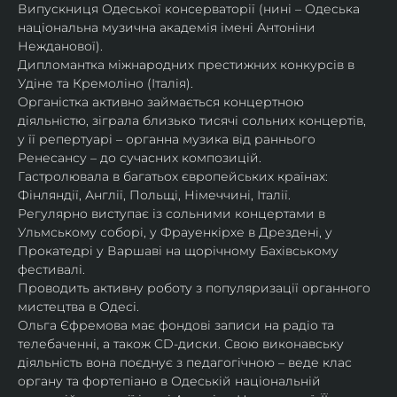
Випускниця Одеської консерваторії (нині – Одеська 
національна музична академія імені Антоніни 
Нежданової).
Дипломантка міжнародних престижних конкурсів в 
Удіне та Кремоліно (Італія).
Органістка активно займається концертною 
діяльністю, зіграла близько тисячі сольних концертів, 
у її репертуарі – органна музика від раннього 
Ренесансу – до сучасних композицій.
Гастролювала в багатьох європейських країнах: 
Фінляндії, Англії, Польщі, Німеччині, Італії.
Регулярно виступає із сольними концертами в 
Ульмському соборі, у Фрауенкірхе в Дрездені, у 
Прокатедрі у Варшаві на щорічному Бахівському 
фестивалі.
Проводить активну роботу з популяризації органного 
мистецтва в Одесі.
Ольга Єфремова має фондові записи на радіо та 
телебаченні, а також CD-диски. Свою виконавську 
діяльність вона поєднує з педагогічною – веде клас 
органу та фортепіано в Одеській національній 