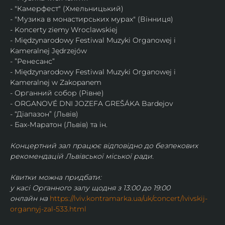
- "Камерфест" (Хмельницький)
- "Музика в монастирських мурах" (Вінниця)
- Koncerty ziemy Wroclawskiej
- Międzynarodowy Festiwal Muzyki Organowej i 
Kameralnej Jędrzejów
- ”Ренесанс”
- Międzynarodowy Festiwal Muzyki Organowej i 
Kameralnej w Zakopanem
- Органний собор (Рівне)
- ORGANOVÉ DNI JOZEFA GREŠÁKA Bardejov
- “Діапазон” (Львів)
- Бах-Маратон (Львів) та ін.
Концертний зал працює відповідно до безпекових 
рекомендацій Львівської міської ради.
Квитки можна придбати:
у касі Органного залу щодня з 13:00 до 19:00
онлайн на 
https://lviv.kontramarka.ua/uk/concert/lvivskij-
organnyj-zal-533.html