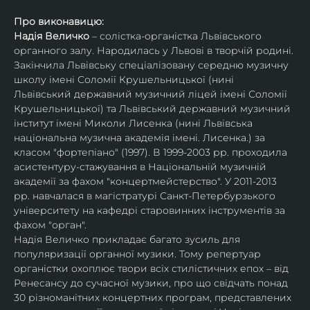
Про виконавицю:
Надія Величко
 – солістка-органістка Львівського 
органного залу. Народилась у Львові в творчій родині. 
Закінчила Львівську спеціалізовану середню музичну 
школу імені Соломії Крушельницької (нині 
Львівський державний музичний ліцей імені Соломії 
Крушельницької) та Львівський державний музичний 
інститут імені Миколи Лисенка (нині Львівська 
національна музична академія імені. Лисенка.) за 
класом "фортепіано" (1997). В 1999-2003 рр. проходила 
асистентуру-стажування в Національній музичній 
академії за фахом "концертмейстерство". У 2011-2013 
рр. навчалася в магістратурі Санкт-Петербурзького 
університету на кафедрі старовинних інструментів за 
фахом "орган".
Надія Величко прикладає багато зусиль для 
популяризації органної музики. Тому репертуар 
органістки охоплює твори всіх стилістичних епох – від 
Ренесансу до сучасної музики, про що свідчать понад 
30 різноманітних концертних програм, представлених 