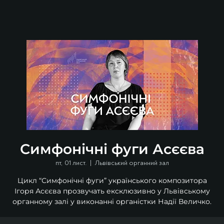
Симфонічні фуги Асєєва
пт, 01 лист.
  |  
Львівський органний зал
Цикл “Симфонічні фуги” українського композитора
Ігоря Асєєва прозвучать ексклюзивно у Львівському
органному залі у виконанні органістки Надії Величко.