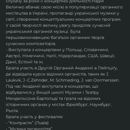
слухачу за роки її концертної діяльності.Надія 
Величко вбачає свою місію в популяризації органного 
мистецтва в Україні, пропаганді української музики у 
світі, створення концептуальних концертних програм.
У своїй творчості велику увагу приділяє сучасній 
український органній музиці. Була 
першовиконавицею багатьох органних творів 
сучасних композиторів.
- Виступала з концертами у Польщі, Словаччині, 
Австрії, Німеччині, Італії, Нідерландах, США, Швеції, 
Данії, Естонії та ін.
Брала участь в Другій Органній Академії в Ляйпціґу, 
де відвідала курси відомих органістів, таких як J. 
Laukvik, J.-C.Zehnder, M. Schmeding, J. van Oormerssen. 
Під час Академії виступала в концертах, що 
відбувалися у Вищій школі Музики і Театру 
Мендельсона-Бартольді та грала на відомих 
історичних органах у містах Фрейбург, Наумбург, 
Рьота.
Брала участь у фестивалях:
- “Контрасти” (Львів)
- ”Музика тисячоліття”