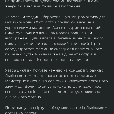
не припиняють дивувати своїми творами в цьому 
жанрі, які викликають щире захоплення.
Увібравши традиції барокової музики, романтизму та 
музичної мови ХХ століття, і поєднуючи все це з 
українськими мотивами, Асєєв створив замкнений 
цикл фуг, кожна з яких – як крапля води, в якій 
відображено цілий всесвіт. Загальний настрій цього 
циклу задумливий, філософський, глибокий. Проте 
серед строгості форми та складності поліфонічного 
письма у фугах Асєєва можна відшукати острівці 
спокою, ностальгічності, ніжності та ліричності.
Увесь цикл ви почуєте наживо на концерті у рамках 
Львівського міжнародного органного фестивалю. 
Майстерне виконання солістки Львівського органного 
залу Надії Величко актуалізує жанр фуги, захоплює 
своєю віртуозністю і сповна демонструє можливості 
львівського органа.
Пориньте у світ віртуозної музики разом із Львівським 
органним залом!