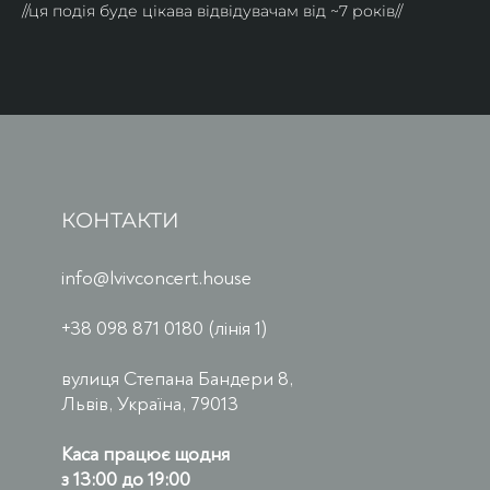
//ця подія буде цікава відвідувачам від ~7 років//
КОНТАКТИ
info@lvivconcert.house
+38 098 871 0180 (лінія 1)
вулиця Степана Бандери 8,
Львів, Україна, 79013
Каса працює щодня
з 13:00 до 19:00