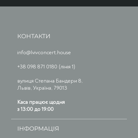
КОНТАКТИ
info@lvivconcert.house
+38 098 871 0180 (лінія 1)
вулиця Степана Бандери 8,
Львів, Україна, 79013
Каса працює щодня
з 13:00 до 19:00
ІНФОРМАЦІЯ