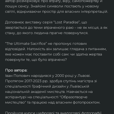
автор розмірковує про втрату, віру, самопожертву й 
пошук сенсу. Знайомі символи постають у новому 
світлі, відкриваючи простір для власних інтерпретацій.
Доповнює виставку серія “Lost Paradise”, що 
звертається до теми втраченого раю – не як місця, а як 
стану, до якого людина прагне повернутися.
“The Ultimate Sacrifice” не пропонує готових 
відповідей. Натомість він залишає глядача з питанням, 
яке кожен має поставити собі сам: чи здатна жертва 
повернути те, що було втрачено?
Про автора:
Іван Попович народився у 2000 році у Львові. 
Протягом 2017-2023 рр. здобув ступінь магістра зі 
спеціальності Графічний дизайн у Львівській 
національній академії мистецтв. Навчається на 
аспірантурі на спеціальності "Образотворче 
мистецтво" та працюю над власним фотопроєктом.
Пройшов курси цифрової та аналогової фотографії. 