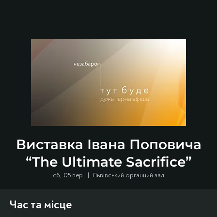
Виставка Івана Поповича
“The Ultimate Sacrifice”
сб, 05 вер.
  |  
Львівський органний зал
Час та місце