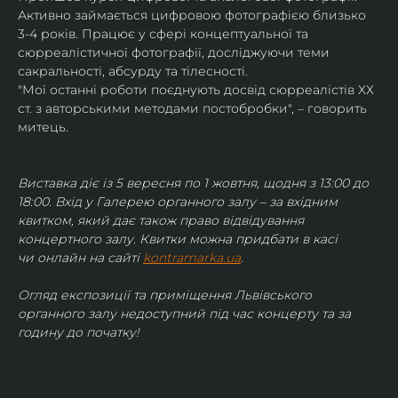
Активно займається цифровою фотографією близько 
3-4 років. Працює у сфері концептуальної та 
сюрреалістичної фотографії, досліджуючи теми 
сакральності, абсурду та тілесності.
"Мої останні роботи поєднують досвід сюрреалістів ХХ 
ст. з авторськими методами постобробки", – говорить 
митець.
Виставка діє із 5 вересня по 1 жовтня, щодня з 13:00 до 
18:00. Вхід у Галерею органного залу – за вхідним 
квитком, який дає також право відвідування 
концертного залу. Квитки можна придбати в касі 
чи онлайн на сайті 
kontramarka.ua
.
Огляд експозиції та приміщення Львівського 
органного залу недоступний під час концерту та за 
годину до початку!