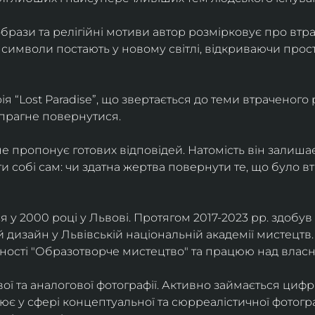
брази та релігійні мотиви автор розмірковує про втрат
 символи постають у новому світлі, відкриваючи прост
 “Lost Paradise”, що звертається до теми втраченого ра
 прагне повернутися.
” не пропонує готових відповідей. Натомість він залиша
и собі сам: чи здатна жертва повернути те, що було в
у 2000 році у Львові. Протягом 2017-2023 рр. здобув с
 дизайн у Львівській національній академії мистецтв.
ьності "Образотворче мистецтво" та працюю над влас
ї та аналогової фотографії. Активно займається циф
цює у сфері концептуальної та сюрреалістичної фотогр