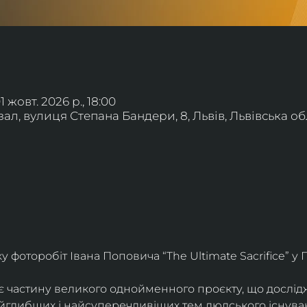
01 жовт. 2026 р., 18:00
л, вулиця Степана Бандери, 8, Львів, Львівська обл
фоторобіт Івана Поповича “The Ultimate Sacrifice” у Г
є частину великого однойменного проєкту, що дослід
айглибших і найсуперечливіших тем людського існува