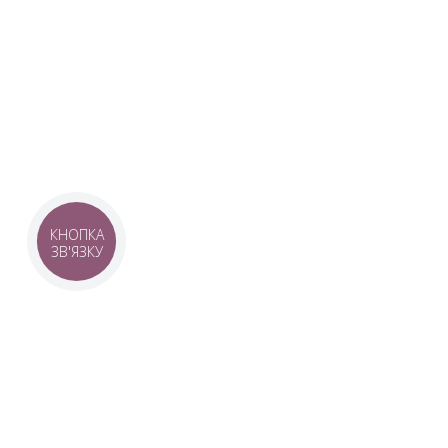
Наша команда з 2019 року реалізує загальнонаці
стратегію промоції української музики Ukrainian L
це:
–
Ukrainian Live Classic
– перший у світі мобільни
українською класикою, медіаплатформа зі стаття
композиторів та твори.
–
YouTube-канал Ukrainian Live Classic
– професій
української музики та українських музикантів.
–
Ukrainian Scores
– онлайн-бібліотека нот украї
композиторів.
КНОПКА
ЗВ'ЯЗКУ