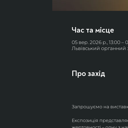
Час та місце
05 вер. 2026 р., 13:00 – 
Львівський органний за
Про захід
Запрошуємо на виставку 
Експозиція представля
жертовності – одну з н