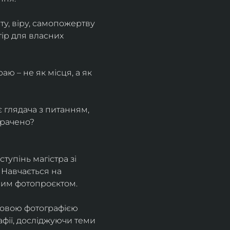
у, віру, самопожертву 
ір для власних 
ю – не як місця, а як 
є глядача з питанням, 
трачено?
тупінь магістра зі 
 Навчається на 
ним фотопроєктом.
ровою фотографією 
афії, досліджуючи теми 