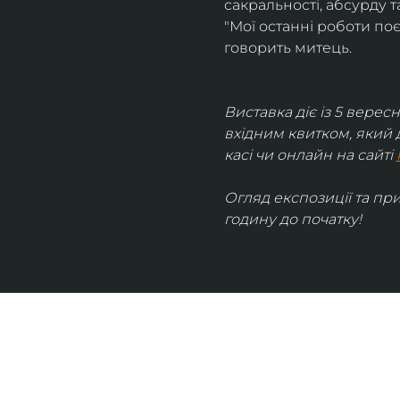
сакральності, абсурду та
"Мої останні роботи поє
говорить митець.
Виставка діє із 5 вересн
вхідним квитком, який 
касі чи онлайн на сайті 
Огляд експозиції та пр
годину до початку!
UKRAINIAN LIVE