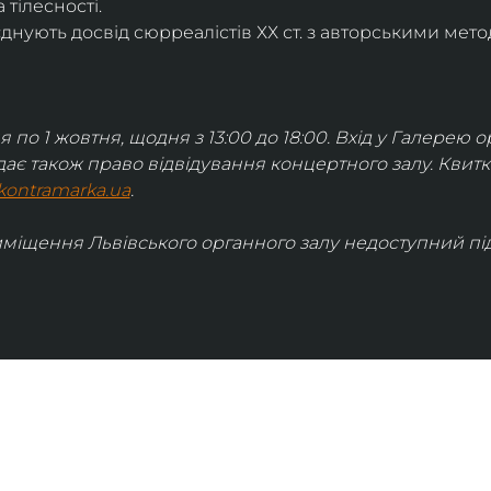
 тілесності.
днують досвід сюрреалістів ХХ ст. з авторськими мето
я по 1 жовтня, щодня з 13:00 до 18:00. Вхід у Галерею о
дає також право відвідування концертного залу. Квит
kontramarka.ua
.
иміщення Львівського органного залу недоступний під 
ІНФОРМАЦІЯ