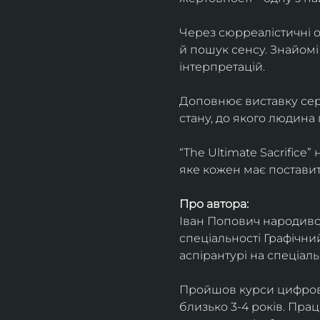
Через сюрреалістичні о
й пошук сенсу. Знайомі
інтерпретацій.
Доповнює виставку серія
стану, до якого людина
“The Ultimate Sacrifice
яке кожен має поставит
Про автора:
Іван Попович народився 
спеціальності Графічний
аспірантурі на спеціал
Пройшов курси цифрово
близько 3-4 років. Пра