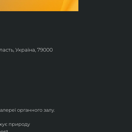
асть, Україна, 79000
алереї органного залу.
жує природу 
ння.