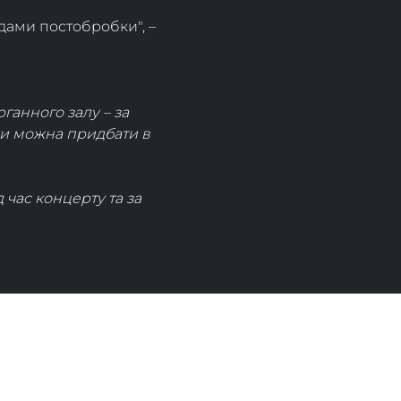
дами постобробки", – 
рганного залу – за 
ки можна придбати в 
час концерту та за 
КОНТАКТИ