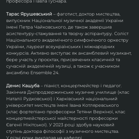
професора Павла Гуснара.
Тарас Ярушевський
 – фаготист, доктор мистецтва, 
випускник Національної музичної академії України 
імені Петра Чайковського, де також завершив 
асистентуру-стажування та творчу аспірантуру. Соліст 
Національного академічного симфонічного оркестру 
України, лауреат всеукраїнських і міжнародних 
конкурсів. Активно виступає як ансамблевий музикант, 
бере участь у проєктах, присвячених класичній та 
сучасній академічній музиці, а також є учасником 
ансамблю Ensemble 24.
Денис Кашуба
 – піаніст, концертмейстер і педагог. 
Закінчив Дніпродзержинське музичне училище (клас 
Наталії Рудковської) і Харківський національний 
університет мистецтв імені Івана Котляревського 
(клас фортепіано професорки Тетяни Веркіної, клас 
концертмейстерської майстерності професорки 
Євгенії Нікітської). У 2023 році здобув науковий 
ступінь доктора філософії з музичного мистецтва.
У різні роки викладав на кафедрі 