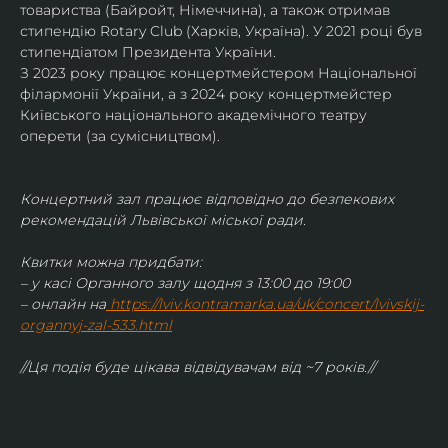
товариства (Байройт, Німеччина), а також отримав
стипендію Rotary Club (Харків, Україна). У 2021 році був 
стипендіатом Президента України. 
З 2023 року працює концертмейстером Національної 
філармонії України, а з 2024 року концертмейстер 
Київського національного академічного театру 
оперети (за сумісництвом).
Концертний зал працює відповідно до безпекових 
рекомендацій Львівської міської ради.
Квитки можна придбати:
– у касі Органного залу щодня з 13:00 до 19:00
– онлайн на
https://lviv.kontramarka.ua/uk/concert/lvivskij-
organnyj-zal-533.html
//Ця подія буде цікава відвідувачам від ~7 років.//