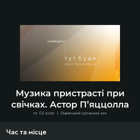
Музика пристрасті при
свічках. Астор П’яццолла
пт, 02 жовт.
  |  
Львівський органний зал
Час та місце