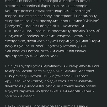
Незвичне поєднання саксофона, фагота та рояля 
відкриє несподівані барви знайомих шедеврів. 
Концерт розпочнеться легендарним “Libertango” – 
твором, що втілює свободу, пристрасть і невгамовну 
енергію танго. Далі прозвучить проникливе “Oblivion” 
(“Забуття”) – одна з найвідоміших композицій 
П'яццолли, номінована на престижну премію “Греммі”. 
Віртуозне “Escolaso” захопить азартом і стрімкою 
експресією, після чого слухачі поринуть у цикл “Пори 
року в Буенос-Айресі” – музичну історію, у якій 
змінюються настрої, ритми й емоції: від палкої 
пристрасті до тихої меланхолії. 
На сцені зустрінуться музиканти, які відкривають нові 
темброві можливості академічної музики. Adamant 
Duo у складі Вікторії Тищик (саксофон) і Тараса 
Ярушевського (фагот) об’єднається з талановитим 
піаністом Денисом Кашубою, чиє тонке ансамблеве 
відчуття гармонійно доповнить цей неординарний 
музичний діалог.
Нехай музика цього вечора залишиться з вами 