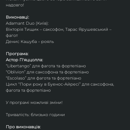
надовго!
Виконавці: 
Adamant Duo (Київ): 
Вікторія Тищик – саксофон, Тарас Ярушевський – 
фагот
Денис Кашуба – рояль
Програма:
Астор П'яццолла:
“Libertango” для фагота та фортепіано
“Oblivion” для саксофона та фортепіано
“Escolaso” для фагота та фортепіано
Цикл “Пори року в Буенос-Айресі” для саксофона, 
фагота та фортепіано
У програмі можливі зміни!
Тривалість: близько години
Про виконавців: