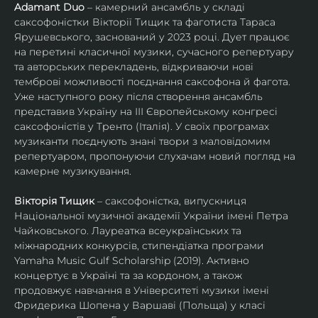
Adamant Duo
 – камерний ансамбль у складі 
саксофоністки Вікторії Тищик та фаготиста Тараса 
Ярушевського, заснований у 2023 році. Дует працює 
на перетині класичної музики, сучасного репертуару 
та авторських перекладень, відкриваючи нові 
темброві можливості поєднання саксофона й фагота. 
Уже наступного року після створення ансамбль 
представив Україну на ІІІ Європейському конгресі 
саксофоністів у Тренто (Італія). У своїх програмах 
музиканти поєднують знані твори з маловідомим 
репертуаром, пропонуючи слухачам новий погляд на 
камерне музикування.
Вікторія Тищик
 – саксофоністка, випускниця 
Національної музичної академії України імені Петра 
Чайковського. Лауреатка всеукраїнських та 
міжнародних конкурсів, стипендіатка програми 
Yamaha Music Gulf Scholarship (2019). Активно 
концертує в Україні та за кордоном, а також 
продовжує навчання в Університеті музики імені 
Фридерика Шопена у Варшаві (Польща) у класі 