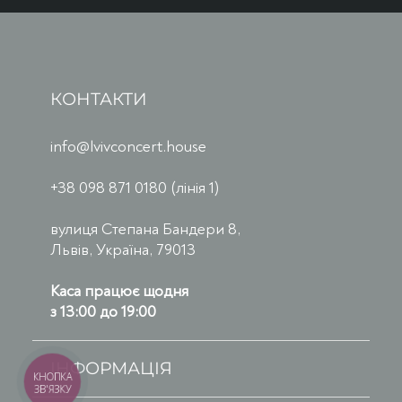
КОНТАКТИ
info@lvivconcert.house
+38 098 871 0180 (лінія 1)
вулиця Степана Бандери 8,
Львів, Україна, 79013
Каса працює щодня
з 13:00 до 19:00
ІНФОРМАЦІЯ
КНОПКА
ЗВ'ЯЗКУ