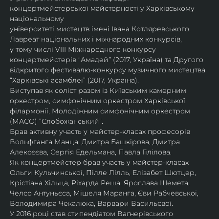
концертмейстерської майстерності у Харківському 
національному
університеті мистецтв імені Івана Котляревського. 
Лавреат національних і міжнародних конкурсів,
у тому числі VIII Міжнародного конкурсу 
концертмейстерів “Амадей” (2017, Україна) та Другого
відкритого фестивалю-конкурсу музичного мистецтва 
“Харківські асамблеї” (2017, Україна).
Виступав як соліст разом із Київським камерним 
оркестром, симфонічним оркестром Харківської
філармонії, Молодіжним симфонічним оркестром 
(МАСО) “Слобожанський”.
Брав активну участь у майстер-класах професорів 
Вольфганга Манца, Дмитра Башкірова, Дмитра
Алексєєва, Сергія Едельмана, Павла Гілілова.
Як концертмейстер брав участь у майстер-класах 
Ольги Кульчинської, Пілле Лілль, Елізабет Шютцер, 
Крістіана Хільца, Ріхарда Реша, Ярослава Шемета, 
Челсо Антуньєса, Мішеля Маранга, Єви Рабчевської, 
Володимира Чекалюка, Варвари Васильєвої.
У 2016 році став стипендіатом Ваґнерівського 