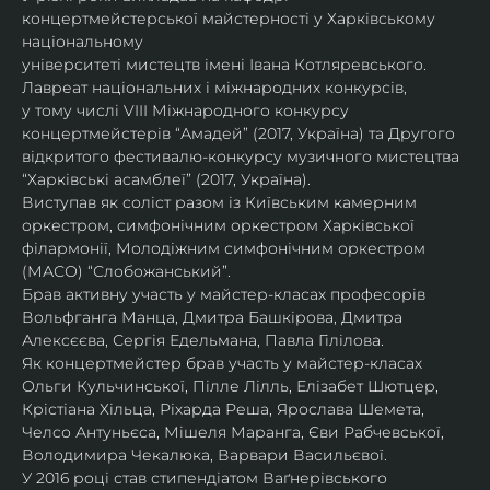
концертмейстерської майстерності у Харківському 
національному
університеті мистецтв імені Івана Котляревського. 
Лавреат національних і міжнародних конкурсів,
у тому числі VIII Міжнародного конкурсу 
концертмейстерів “Амадей” (2017, Україна) та Другого
відкритого фестивалю-конкурсу музичного мистецтва 
“Харківські асамблеї” (2017, Україна).
Виступав як соліст разом із Київським камерним 
оркестром, симфонічним оркестром Харківської
філармонії, Молодіжним симфонічним оркестром 
(МАСО) “Слобожанський”.
Брав активну участь у майстер-класах професорів 
Вольфганга Манца, Дмитра Башкірова, Дмитра
Алексєєва, Сергія Едельмана, Павла Гілілова.
Як концертмейстер брав участь у майстер-класах 
Ольги Кульчинської, Пілле Лілль, Елізабет Шютцер, 
Крістіана Хільца, Ріхарда Реша, Ярослава Шемета, 
Челсо Антуньєса, Мішеля Маранга, Єви Рабчевської, 
Володимира Чекалюка, Варвари Васильєвої.
У 2016 році став стипендіатом Ваґнерівського 