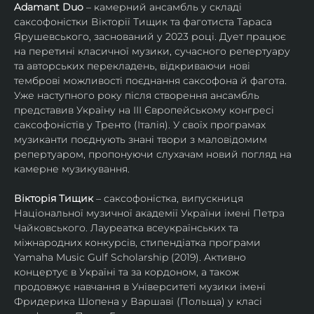
Adamant Duo
 – камерний ансамбль у складі 
саксофоністки Вікторії Тищик та фаготиста Тараса 
Ярушевського, заснований у 2023 році. Дует працює 
на перетині класичної музики, сучасного репертуару 
та авторських перекладень, відкриваючи нові 
темброві можливості поєднання саксофона й фагота. 
Уже наступного року після створення ансамбль 
представив Україну на ІІІ Європейському конгресі 
саксофоністів у Тренто (Італія). У своїх програмах 
музиканти поєднують знані твори з маловідомим 
репертуаром, пропонуючи слухачам новий погляд на 
камерне музикування.
Вікторія Тищик
 – саксофоністка, випускниця 
Національної музичної академії України імені Петра 
Чайковського. Лауреатка всеукраїнських та 
міжнародних конкурсів, стипендіатка програми 
Yamaha Music Gulf Scholarship (2019). Активно 
концертує в Україні та за кордоном, а також 
продовжує навчання в Університеті музики імені 
Фридерика Шопена у Варшаві (Польща) у класі 