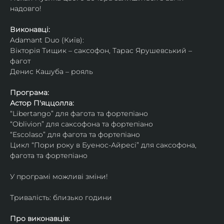
надовго!
Виконавці: 
Adamant Duo (Київ): 
Вікторія Тищик – саксофон, Тарас Ярушевський – 
фагот
Денис Кашуба – рояль
Програма:
Астор П'яццолла:
“Libertango” для фагота та фортепіано
“Oblivion” для саксофона та фортепіано
“Escolaso” для фагота та фортепіано
Цикл “Пори року в Буенос-Айресі” для саксофона, 
фагота та фортепіано
У програмі можливі зміни!
Тривалість: близько години
Про виконавців: