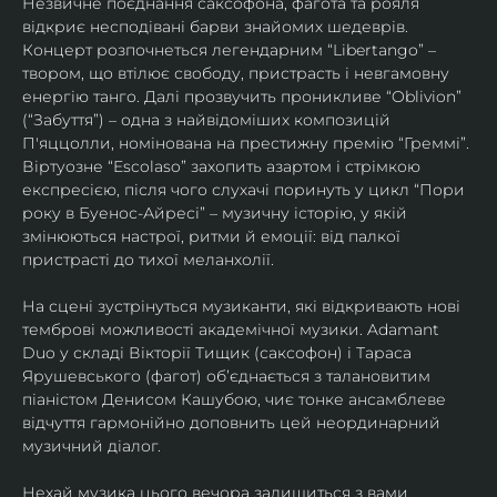
Незвичне поєднання саксофона, фагота та рояля 
відкриє несподівані барви знайомих шедеврів. 
Концерт розпочнеться легендарним “Libertango” – 
твором, що втілює свободу, пристрасть і невгамовну 
енергію танго. Далі прозвучить проникливе “Oblivion” 
(“Забуття”) – одна з найвідоміших композицій 
П'яццолли, номінована на престижну премію “Греммі”. 
Віртуозне “Escolaso” захопить азартом і стрімкою 
експресією, після чого слухачі поринуть у цикл “Пори 
року в Буенос-Айресі” – музичну історію, у якій 
змінюються настрої, ритми й емоції: від палкої 
пристрасті до тихої меланхолії. 
На сцені зустрінуться музиканти, які відкривають нові 
темброві можливості академічної музики. Adamant 
Duo у складі Вікторії Тищик (саксофон) і Тараса 
Ярушевського (фагот) об’єднається з талановитим 
піаністом Денисом Кашубою, чиє тонке ансамблеве 
відчуття гармонійно доповнить цей неординарний 
музичний діалог.
Нехай музика цього вечора залишиться з вами 