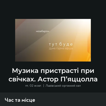
Музика пристрасті при
свічках. Астор П’яццолла
пт, 02 жовт.
  |  
Львівський органний зал
Час та місце