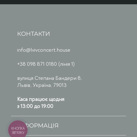
КОНТАКТИ
info@lvivconcert.house
+38 098 871 0180 (лінія 1)
вулиця Степана Бандери 8,
Львів, Україна, 79013
Каса працює щодня
з 13:00 до 19:00
ІНФОРМАЦІЯ
КНОПКА
ЗВ'ЯЗКУ