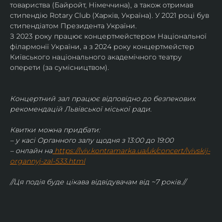
товариства (Байройт, Німеччина), а також отримав
стипендію Rotary Club (Харків, Україна). У 2021 році був 
стипендіатом Президента України. 
З 2023 року працює концертмейстером Національної 
філармонії України, а з 2024 року концертмейстер 
Київського національного академічного театру 
оперети (за сумісництвом).
Концертний зал працює відповідно до безпекових 
рекомендацій Львівської міської ради.
Квитки можна придбати:
– у касі Органного залу щодня з 13:00 до 19:00
– онлайн на
https://lviv.kontramarka.ua/uk/concert/lvivskij-
organnyj-zal-533.html
//Ця подія буде цікава відвідувачам від ~7 років.//