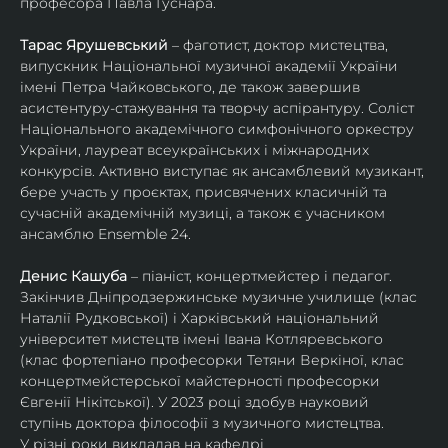
професора Павла Гуснара.
Тарас Ярушевський
 – фаготист, доктор мистецтва, 
випускник Національної музичної академії України 
імені Петра Чайковського, де також завершив 
асистентуру-стажування та творчу аспірантуру. Соліст 
Національного академічного симфонічного оркестру 
України, лауреат всеукраїнських і міжнародних 
конкурсів. Активно виступає як ансамблевий музикант, 
бере участь у проєктах, присвячених класичній та 
сучасній академічній музиці, а також є учасником 
ансамблю Ensemble 24.
Денис Кашуба
 – піаніст, концертмейстер і педагог. 
Закінчив Дніпродзержинське музичне училище (клас 
Наталії Рудковської) і Харківський національний 
університет мистецтв імені Івана Котляревського 
(клас фортепіано професорки Тетяни Веркіної, клас 
концертмейстерської майстерності професорки 
Євгенії Нікітської). У 2023 році здобув науковий 
ступінь доктора філософії з музичного мистецтва.
У різні роки викладав на кафедрі 