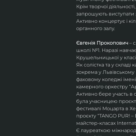
Крім творчої діяльност
запрошують виступати з
Активно концертує і кіл
органного залу. 
Євгенія Прокопович
 – 
школі №1. Наразі навча
Крушельницької у класі 
Як солістка та у склад
зокрема у Львівському 
фаховому коледжі імені 
камерного оркестру “Ар
Активно бере участь в 
була учасницею проєкті
фестивалі Моцарта в Хе
проєкту “TANGO PUR! – E
майстер-класах Internat
Є лауреаткою міжнародн