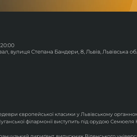
 20:00
л, вулиця Степана Бандери, 8, Львів, Львівська обл
деври європейської класики у Львівському органному
уганської філармонії виступить під орудою Семюеля 
анцузький дириґент, випускник Віденського універси