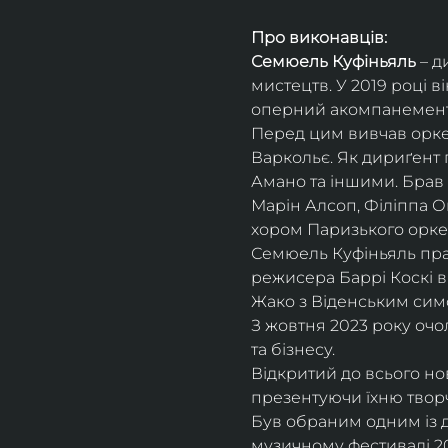
Про виконавців:
Семюель Куфіньяль
 – 
мистецтв. У 2019 році 
оперний акомпанемент 
Перед цим вивчав оркес
Варкольє. Як дириґент п
Амано та іншими. Брав 
Марін Алсоп, Філіппа Ог
хором Паризького оркес
Семюель Куфіньяль пра
режисера Баррі Коскі в
Жако з Віденським сим
З жовтня 2023 року оч
та бізнесу.
Відкритий до всього н
презентуючи їхню творч
Був обраним одним із ди
музичному фестивалі 20