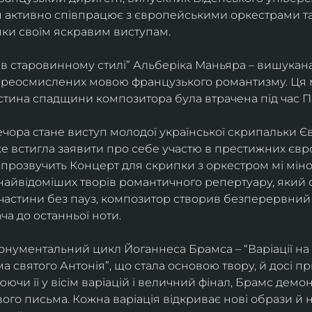
ін активно співпрацює з європейськими оркестрами т
яки своїм яскравим виступам. 
 в старовинному стилі” Альберіка Маньяра – вишукана
реосмислених мовою французького романтизму. Ця м
стина спадщини композитора була втрачена під час Пе
ора стане виступ молодої української скрипальки Єв
 вже встигла заявити про себе участю в престижних єв
ні прозвучить Концерт для скрипки з оркестром мі міно
найвідоміших творів романтичного репертуару, який 
 частини без пауз, композитор створив безперервний
ча до останньої ноти. 
нументальний цикл Йоганнеса Брамса – “Варіації на 
 святого Антонія”, що стала основою твору, й досі пр
чи її у вісім варіацій і величний фінал, Брамс демо
го письма. Кожна варіація відкриває нові образи й нас