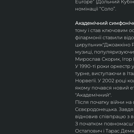
Europe” (Дольний Кубін,
номінації “Соло”.
Академічний симфонічн
тому і став ключовим о
філармонії ставили відо
цирульник"Джоаккіно Ро
музиці, популяризуючи 
Мирослав Скорик, Ігор 
У 1990-ті роки оркестр 
турне, виступаючи в Італії
Норвегії. У 2002 році 
якому почався новий ет
"Академічний".
Після початку війни на 
Сєвєродонецька. Завдя
відновив співпрацю з 
З початком повномасшта
Остапович і Тарас Демк