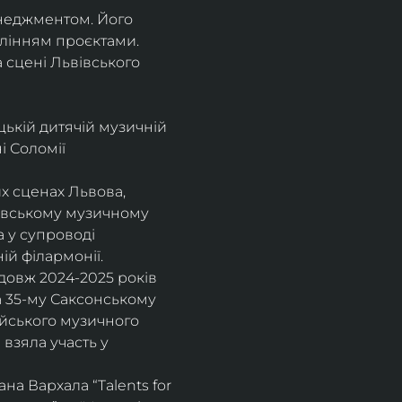
енеджментом. Його 
влінням проєктами.
а сцені Львівського 
цькій дитячій музичній 
 Соломії 
х сценах Львова, 
вівському музичному 
 у супроводі 
ій філармонії.
довж 2024-2025 років 
а 35-му Саксонському 
ейського музичного 
взяла участь у 
а Вархала “Talents for 