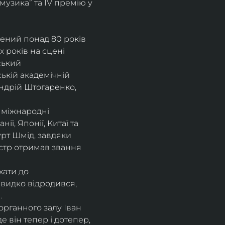
музика” та IV премію у 
рений понад 80 років 
 років на сцені 
ський 
ькій академічній 
ндрій Штогаренко, 
 міжнародні 
нії, Японії, Китаї та 
рт Шмід, завдяки 
стр отримав звання 
хати до 
видко відродився, 
.
рганного залу Іван 
 він тепер і дотепер, 