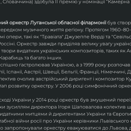
 Словаччина) здобула ІІ премію у номінації “Камерна 
ий оркестр Луганської обласної філармонії
 був ство
середком музичного життя регіону. Протягом 1960–80-х
мі опери, такі як "Травіата" Джузеппе Верді та "Севіль
ссіні. Оркестр завжди приділяв велику увагу українс
твори видатних українських композиторів, таких як А
Карабиць та багато інших.
успішно гастролював Україною, а з 1999 року розпочав
, Іспанії, Австрії, Швеції, Бельгії, Франції, Німеччині, Да
колектив очолив австрійський диригент і композитор Ку
ап розвитку оркестру. У 2006 році симфонічний орке
сході України у 2014 році оркестр був змушений переї
ки зусиллям директора Ігоря Шаповалова колектив ш
видатними митцями й диригентами України та Європи
бної війни росії про України керівники Львівського о
о запропонували оркестру евакуюватися до Львова, де