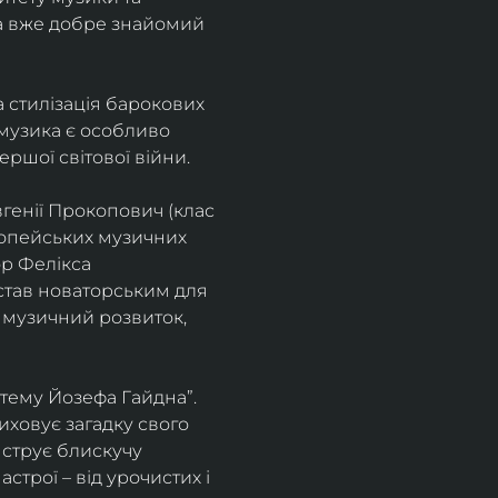
а вже добре знайомий 
 стилізація барокових 
узика є особливо 
ршої світової війни. 
генії Прокопович (клас 
ропейських музичних 
р Фелікса 
став новаторським для 
 музичний розвиток, 
тему Йозефа Гайдна”. 
иховує загадку свого 
нструє блискучу 
трої – від урочистих і 