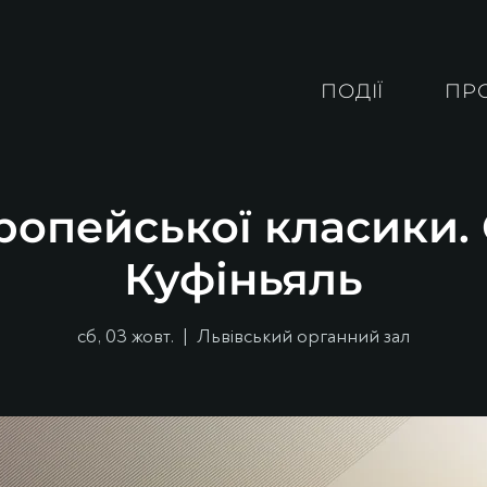
ПОДІЇ
ПР
ропейської класики
Куфіньяль
сб, 03 жовт.
  |  
Львівський органний зал