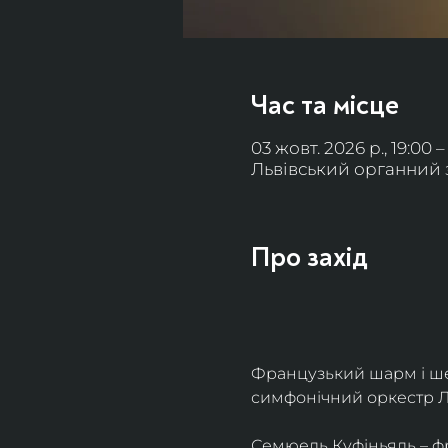
Час та місце
03 жовт. 2026 р., 19:00 –
Львівський органний за
Про захід
Французький шарм і ше
симфонічний оркестр Л
Семюель Куфіньяль – фр