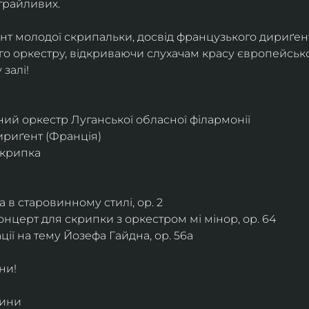
грайливих. 
ант молодої скрипальки, досвід французького дириґент
о оркестру, відкриваючи слухачам красу європейської
залі!
ий оркестр Луганської обласної філармонії
дириґент (Франція)
скрипка
 в старовинному стилі, ор. 2
нцерт для скрипки з оркестром мі мінор, ор. 64
ії на тему Йозефа Гайдна, ор. 56a
ни!
дини