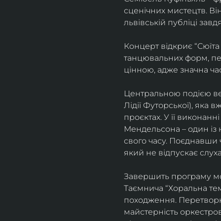
сценічних мистецтв. В
львівській публіці завд
Концерт відкриє “Сюїта
танцювальних форм, пе
цінною, адже значна ча
Центральною подією веч
Лідії Футорської), яка
проєктах. У її виконан
Мендельсона – один із 
свого часу. Поєднавши
який не відпускає слуха
Завершить програму мо
Таємнича “Хоральна тема
походження. Перетворюю
майстерність оркестрово