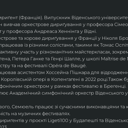
дириґент (Франція). Випускник Віденського університе
він вивчав оркестрове дириґування у професора Сімео
у професора Андреаса Хеннінга у Відні.
трове та хорове дириґування у Франції у Ніколя Бро
рацював із різними солістами, такими як Томас Оспіта
активну участь у різноманітних майстеркласах, зокрем
ена, Петера Ганке та Генрі Шалле, у школі Maîtrise de N
тру та на фестивалі Opéra de Baugé.
цював асистентом Хоссейна Пішкара для відродження
 Королівській опері в Копенгагені в 2022 році.Також 
фонічним оркестром у рамках фестивалю в Брегенці. 
олює Академічний симфонічний оркестр Віденського у
ового, Семюель працює зі сучасними виконавцями та 
ість на музичних фестивалях. 
риґентів у проєкті Ligeti100 у Будапешті та Віденськ
23.