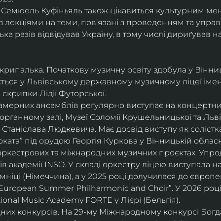
і, Семюель Куфіньяль також цікавиться культурним м
 лекціями на теми, пов’язані з проведенням та упра
ька разів відвідував Україну, в тому числі дириґував н
скрипалька. Початкову музичну освіту здобула у Вінни
ється у Львівському державному музичному ліцеї імені
скрипки Лідії Футорської.
і камерних ансамблів регулярно виступає на концертни
органному залі, Музеї Соломії Крушельницької та Ль
Станіслава Людкевича. Має досвід виступу як солістка
ката” під орудою Георгія Куркова у Вінницькій обласн
оркестрових та міжнародних музичних проєктах. Упро
в академії INSO. У складі оркестру ліцею виступала н
мніці (Німеччина), а у 2025 році долучилася до європ
uropean Summer Philharmonic and Choir”. У 2026 році 
ional Music Academy FORTE у Лієрі (Бельгія).
их конкурсів. На 29-му Міжнародному конкурсі Богдан