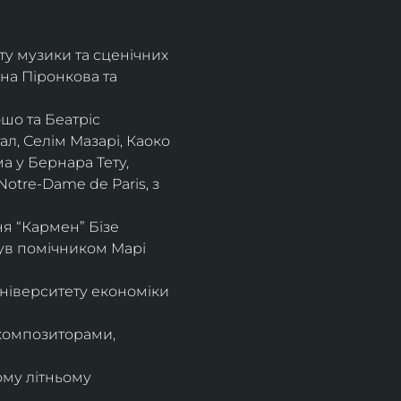
ту музики та сценічних 
на Піронкова та 
шо та Беатріс 
л, Селім Мазарі, Каоко 
а у Бернара Тету, 
otre-Dame de Paris, з 
 “Кармен” Бізе 
був помічником Марі 
ніверситету економіки 
композиторами, 
ому літньому 