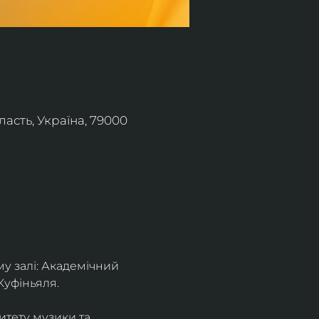
асть, Україна, 79000
 залі: Академічний 
Куфіньяля.
тету музики та 