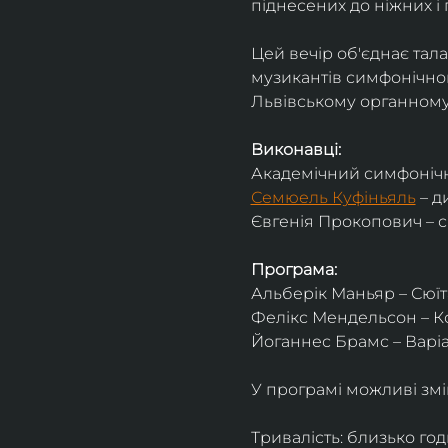
піднесених до ніжних і 
Цей вечір об'єднає тал
музикантів симфонічног
Львівському органному 
Виконавці:
Академічний симфонічн
Семюель Куфіньяль
 – 
Євгенія Прокопович – 
Програма:
Альберік Маньяр – Сюїта
Фелікс Мендельсон – Ко
Йоганнес Брамс – Варіац
У програмі можливі змі
Тривалість: близько го