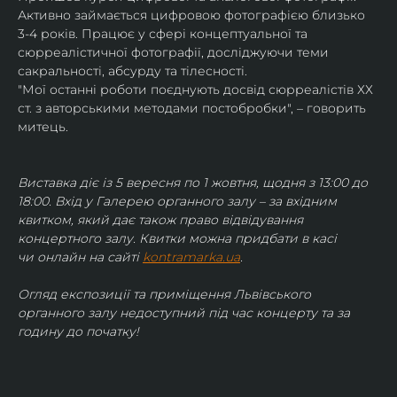
Активно займається цифровою фотографією близько 
3-4 років. Працює у сфері концептуальної та 
сюрреалістичної фотографії, досліджуючи теми 
сакральності, абсурду та тілесності.
"Мої останні роботи поєднують досвід сюрреалістів ХХ 
ст. з авторськими методами постобробки", – говорить 
митець.
Виставка діє із 5 вересня по 1 жовтня, щодня з 13:00 до 
18:00. Вхід у Галерею органного залу – за вхідним 
квитком, який дає також право відвідування 
концертного залу. Квитки можна придбати в касі 
чи онлайн на сайті 
kontramarka.ua
.
Огляд експозиції та приміщення Львівського 
органного залу недоступний під час концерту та за 
годину до початку!