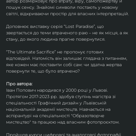
автор розмірковує про втрату, віру, самопожертву й 
пошук сенсу. Знайомі символи постають у новому 
світлі, відкриваючи простір для власних інтерпретацій.
Доповнює виставку серія “Lost Paradise”, що 
звертається до теми втраченого раю – не як місця, а як 
стану, до якого людина прагне повернутися.
“The Ultimate Sacrifice” не пропонує готових 
відповідей. Натомість він залишає глядача з питанням, 
яке кожен має поставити собі сам: чи здатна жертва 
повернути те, що було втрачено?
Про автора:
Іван Попович народився у 2000 році у Львові. 
Протягом 2017-2023 рр. здобув ступінь магістра зі 
спеціальності Графічний дизайн у Львівській 
національній академії мистецтв. Навчається на 
аспірантурі на спеціальності "Образотворче 
мистецтво" та працюю над власним фотопроєктом.
Пройшов курси цифрової та аналогової фотографії. 