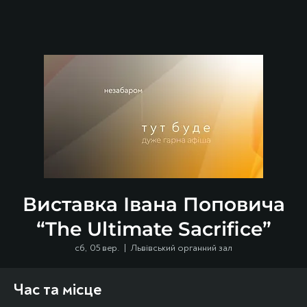
Виставка Івана Поповича
“The Ultimate Sacrifice”
сб, 05 вер.
  |  
Львівський органний зал
Час та місце