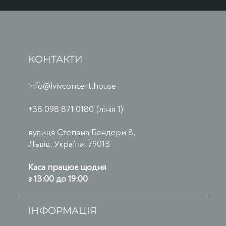
КОНТАКТИ
info@lvivconcert.house
+38 098 871 0180 (лінія 1)
вулиця Степана Бандери 8,
Львів, Україна, 79013
Каса працює щодня
з 13:00 до 19:00
ІНФОРМАЦІЯ