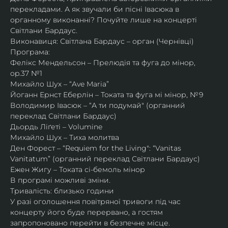
перекладами. А як звучали би пісні Івасюка в 
органному виконанні? Почуйте лише на концерті 
Світлани Бардаус.
Виконавиця: Світлана Бардаус – орган (Чернівці)
Програма:
Фелікс Мендельсон – Прелюдія та фуга до мінор, 
op.37 №1
Михайло Шух – “Ave Maria”
Йоганн Ернст Еберлін – Токата та фуга мі мінор, №9
Володимир Івасюк – “А ти подумай" (органний 
переклад Світлани Бардаус)
Дьордь Ліґеті – Volumine
Михайло Шух – Тиха молитва
Ден Форест – “Requiem for the Living": “Vanitas 
Vanitatum” (органний переклад Світлани Бардаус)
Ежен Жигу – Токата сі-бемоль мінор
В програмі можливі зміни.
Тривалість: близько години
У разі оголошення повітряної тривоги під час 
концерту його буде перервано, а гостям 
запропоновано перейти в безпечне місце.