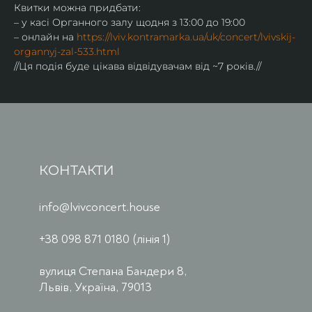
Квитки можна придбати:
– у касі Органного залу щодня з 13:00 до 19:00
– онлайн на 
https://lviv.kontramarka.ua/uk/concert/lvivskij-
organnyj-zal-533.html
//Ця подія буде цікава відвідувачам від ~7 років.//
КОНТАКТИ
info@lvivconcert.house
+38 098 871 0180 (лінія 1)
вулиця Степана Бандери 8,
Львів, Україна, 79013