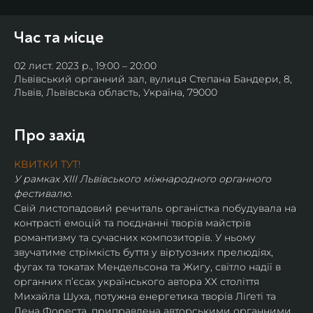
Час та місце
02 лист. 2023 р., 19:00 – 20:00
Львівський органний зал, вулиця Степана Бандери, 8,
Львів, Львівська область, Україна, 79000
Про захід
КВИТКИ ТУТ!
У рамках XIII Львівського міжнародного органного 
фестивалю.
Свій листопадовий речиталь органістка побудувала на 
контрасті емоцій та поєднанні творів майстрів 
романтизму та сучасних композиторів. У ньому 
звучатиме стрімкість буття у віртуозних прелюдіях, 
фугах та токатах Мендельсона та Жигу, світло надії в 
органних пʼєсах українського автора ХХ століття 
Михайла Шуха, потужна енергетика творів Ліґеті та 
Дена Фореста, приправлена авторськими органними 