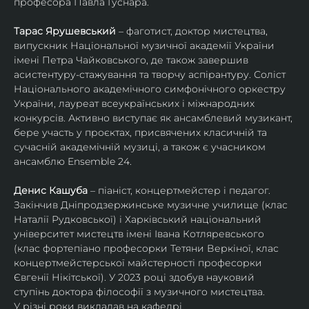
професора Павла Гуснара.
Тарас Ярушевський
 – фаготист, доктор мистецтва, 
випускник Національної музичної академії України 
імені Петра Чайковського, де також завершив 
асистентуру-стажування та творчу аспірантуру. Соліст 
Національного академічного симфонічного оркестру 
України, лауреат всеукраїнських і міжнародних 
конкурсів. Активно виступає як ансамблевий музикант, 
бере участь у проєктах, присвячених класичній та 
сучасній академічній музиці, а також є учасником 
ансамблю Ensemble 24.
Денис Кашуба
 – піаніст, концертмейстер і педагог. 
Закінчив Дніпродзержинське музичне училище (клас 
Наталії Рудковської) і Харківський національний 
університет мистецтв імені Івана Котляревського 
(клас фортепіано професорки Тетяни Веркіної, клас 
концертмейстерської майстерності професорки 
Євгенії Нікітської). У 2023 році здобув науковий 
ступінь доктора філософії з музичного мистецтва.
У різні роки викладав на кафедрі 