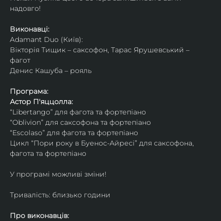
надовго!
Виконавці: 
Adamant Duo (Київ): 
Вікторія Тищик – саксофон, Тарас Ярушевський – 
фагот
Денис Кашуба – рояль
Програма:
Астор П'яццолла:
“Libertango” для фагота та фортепіано
“Oblivion” для саксофона та фортепіано
“Escolaso” для фагота та фортепіано
Цикл “Пори року в Буенос-Айресі” для саксофона, 
фагота та фортепіано
У програмі можливі зміни!
Тривалість: близько години
Про виконавців: