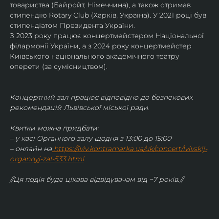
товариства (Байройт, Німеччина), а також отримав
стипендію Rotary Club (Харків, Україна). У 2021 році був 
стипендіатом Президента України. 
З 2023 року працює концертмейстером Національної 
філармонії України, а з 2024 року концертмейстер 
Київського національного академічного театру 
оперети (за сумісництвом).
Концертний зал працює відповідно до безпекових 
рекомендацій Львівської міської ради.
Квитки можна придбати:
– у касі Органного залу щодня з 13:00 до 19:00
– онлайн на
https://lviv.kontramarka.ua/uk/concert/lvivskij-
organnyj-zal-533.html
//Ця подія буде цікава відвідувачам від ~7 років.//