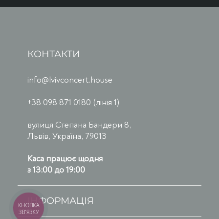
КОНТАКТИ
info@lvivconcert.house
+38 098 871 0180 (лінія 1)
вулиця Степана Бандери 8,
Львів, Україна, 79013
Каса працює щодня
з 13:00 до 19:00
ІНФОРМАЦІЯ
КНОПКА
ЗВ'ЯЗКУ