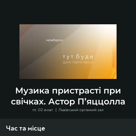
Музика пристрасті при
свічках. Астор П’яццолла
пт, 02 жовт.
  |  
Львівський органний зал
Час та місце