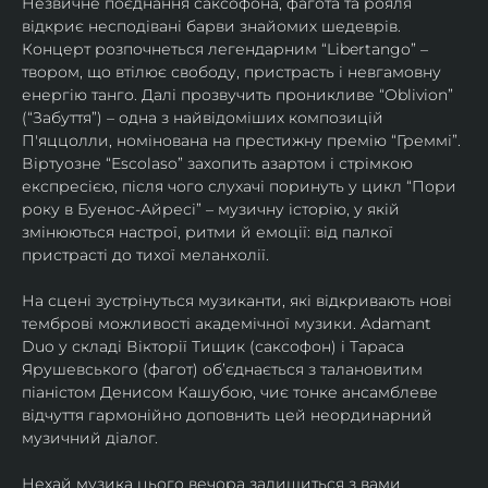
Незвичне поєднання саксофона, фагота та рояля 
відкриє несподівані барви знайомих шедеврів. 
Концерт розпочнеться легендарним “Libertango” – 
твором, що втілює свободу, пристрасть і невгамовну 
енергію танго. Далі прозвучить проникливе “Oblivion” 
(“Забуття”) – одна з найвідоміших композицій 
П'яццолли, номінована на престижну премію “Греммі”. 
Віртуозне “Escolaso” захопить азартом і стрімкою 
експресією, після чого слухачі поринуть у цикл “Пори 
року в Буенос-Айресі” – музичну історію, у якій 
змінюються настрої, ритми й емоції: від палкої 
пристрасті до тихої меланхолії. 
На сцені зустрінуться музиканти, які відкривають нові 
темброві можливості академічної музики. Adamant 
Duo у складі Вікторії Тищик (саксофон) і Тараса 
Ярушевського (фагот) об’єднається з талановитим 
піаністом Денисом Кашубою, чиє тонке ансамблеве 
відчуття гармонійно доповнить цей неординарний 
музичний діалог.
Нехай музика цього вечора залишиться з вами 