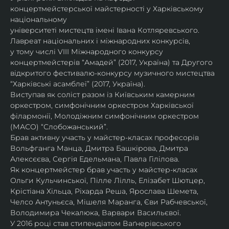
концертмейстерської майстерності у Харківському 
національному
університеті мистецтв імені Івана Котляревського. 
Лавреат національних і міжнародних конкурсів,
у тому числі VIII Міжнародного конкурсу 
концертмейстерів “Амадей” (2017, Україна) та Другого
відкритого фестивалю-конкурсу музичного мистецтва 
“Харківські асамблеї” (2017, Україна).
Виступав як соліст разом із Київським камерним 
оркестром, симфонічним оркестром Харківської
філармонії, Молодіжним симфонічним оркестром 
(МАСО) “Слобожанський”.
Брав активну участь у майстер-класах професорів 
Вольфганга Манца, Дмитра Башкірова, Дмитра
Алексєєва, Сергія Едельмана, Павла Гілілова.
Як концертмейстер брав участь у майстер-класах 
Ольги Кульчинської, Пілле Лілль, Елізабет Шютцер, 
Крістіана Хільца, Ріхарда Реша, Ярослава Шемета, 
Челсо Антуньєса, Мішеля Маранга, Єви Рабчевської, 
Володимира Чекалюка, Варвари Васильєвої.
У 2016 році став стипендіатом Ваґнерівського 