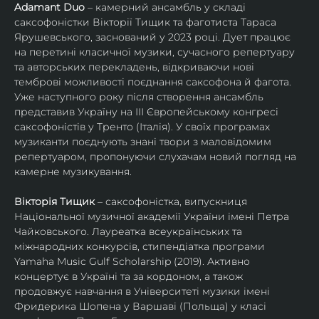
Adamant Duo
 – камерний ансамбль у складі 
саксофоністки Вікторії Тищик та фаготиста Тараса 
Ярушевського, заснований у 2023 році. Дует працює 
на перетині класичної музики, сучасного репертуару 
та авторських перекладень, відкриваючи нові 
темброві можливості поєднання саксофона й фагота. 
Уже наступного року після створення ансамбль 
представив Україну на ІІІ Європейському конгресі 
саксофоністів у Тренто (Італія). У своїх програмах 
музиканти поєднують знані твори з маловідомим 
репертуаром, пропонуючи слухачам новий погляд на 
камерне музикування.
Вікторія Тищик
 – саксофоністка, випускниця 
Національної музичної академії України імені Петра 
Чайковського. Лауреатка всеукраїнських та 
міжнародних конкурсів, стипендіатка програми 
Yamaha Music Gulf Scholarship (2019). Активно 
концертує в Україні та за кордоном, а також 
продовжує навчання в Університеті музики імені 
Фридерика Шопена у Варшаві (Польща) у класі 