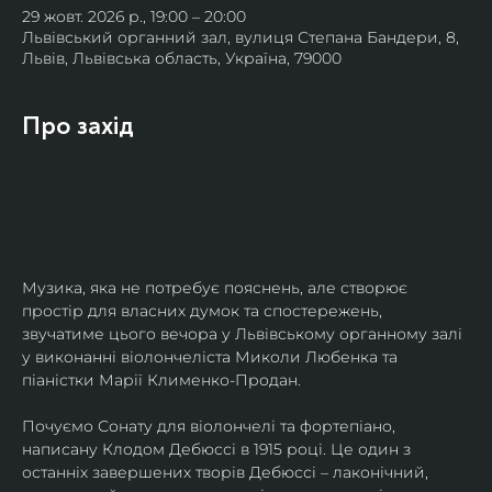
29 жовт. 2026 р., 19:00 – 20:00
Львівський органний зал, вулиця Степана Бандери, 8,
Львів, Львівська область, Україна, 79000
Про захід
Музика, яка не потребує пояснень, але створює 
простір для власних думок та спостережень, 
звучатиме цього вечора у Львівському органному залі 
у виконанні віолончеліста Миколи Любенка та 
піаністки Марії Клименко-Продан.
Почуємо Сонату для віолончелі та фортепіано, 
написану Клодом Дебюссі в 1915 році. Це один з 
останніх завершених творів Дебюссі – лаконічний, 