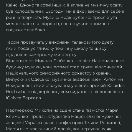
Квінсі Джонс та сотні інших. Її вплив на музичну освіту 
був колосальним. Сьогодні ми відкриваємо для себе її 
ранню творчість. Музика Надії Буланже просякнута 
меланхолією та щирістю, вона звучить інтимно і 
водночас глибоко.
Твори прозвучать у виконанні талановитого дуету, 
який поєднує глибоку технічну школу та щиру 
відданість камерному мистецтву.
Віолончеліст Микола Любенко – соліст Національного 
будинку музики, концертмейстер групи віолончелей 
Національного симфонічного оркестру України. 
Випускник Одеської музичної академії імені Антоніни 
Нежданової, який стажування у швейцарській Kalaidos 
Hochschule під керівництвом видатного віолончеліста 
Юліуса Бергера.
Партнеркою Миколи на сцені стане піаністка Марія 
Клименко-Продан. Студентка Національної музичної 
академії України (клас професорки Тетяни Рощиної), 
Марія вже має значний досвід концертування як 