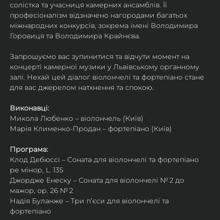
солістка та учасниця камерних ансамблів. Її 
професіоналізм відзначено нагородами багатьох 
міжнародних конкурсів, зокрема імені Володимира 
Горовиця та Володимира Крайнєва.
Запрошуємо вас зупинитися та відчути момент на 
концерті камерної музики у Львівському органному 
залі. Нехай цей діалог віолончелі та фортепіано стане 
для вас джерелом натхнення та спокою.
Виконавці:
Микола Любенко – віолончель (Київ)
Марія Клименко-Продан – фортепіано (Київ)
Програма:
Клод Дебюссі – Соната для віолончелі та фортепіано 
ре мінор, L. 135
Джордже Енеску – Соната для віолончелі № 2 до 
мажор, ор. 26 № 2
Надія Буланже – Три п’єси для віолончелі та 
фортепіано