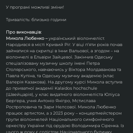
У програмі можливі зміни!
Тривалість: близько години
Про виконавців:
Микола Любенко – 
український віолончеліст. 
Народився в місті Кривий Ріг. У віці п’яти років почав 
займатися на скрипці в Інни Вальової, а згодом – на 
віолончелі в Ельвіри Зайцевої. Закінчив Одеську 
спеціалізовану музичну школу імені Петра 
Столярського, навчаючись у Віктора Молдаванова та 
Павла Купіна, та Одеську музичну академію (клас 
Валерія Казакова). На другому курсі Микола вступив 
до приватної академії Kalaidos hochschule 
(Швейцарія), у клас видатного віолончеліста Юліуса 
Бергера, учня Антоніо Янігро, Мстислава 
Ростроповича та Зари Нелсової. Микола Любенко 
працює артистом, а з 2023 року – концертмейстером 
групи віолончелей Національного симфонічного 
оркестру України під орудою Володимира Сіренка. Із 
цього ж року є солістом Національного будинку 