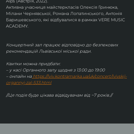
Alps (Австрія, 2022).
Активна учасниця майстеркласів Олексія Гринюка, 
Мілани Чернявської, Романа Лопатинського, Антонія 
Баришевського, які відбувалися в рамках VERE MUSIC 
ACADEMY.
Концертний зал працює відповідно до безпекових 
рекомендацій Львівської міської ради.
Квитки можна придбати:
– у касі Органного залу щодня з 13:00 до 19:00
– онлайн на
https://lviv.kontramarka.ua/uk/concert/lvivskij-
organnyj-zal-533.html
//Ця подія буде цікава відвідувачам від ~7 років.//