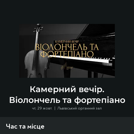
Камерний вечір.
Віолончель та фортепіано
чт, 29 жовт.
  |  
Львівський органний зал
Час та місце