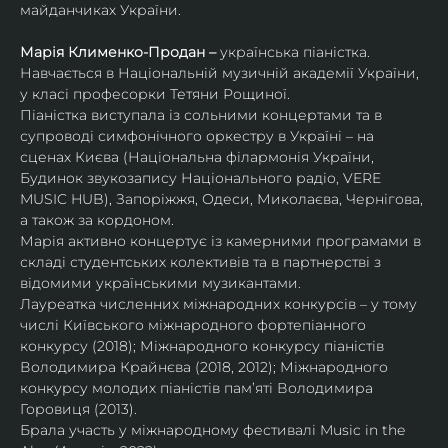
майданчиках України.
Марія Клименко-Продан – 
українська піаністка.
Навчається в Національній музичній академії України, 
у класі професорки Тетяни Рощиної.
Піаністка виступала із сольними концертами та в 
супроводі симфонічного оркестру в Україні – на 
сценах Києва (Національна філармонія України, 
Будинок звукозапису Національного радіо, VERE 
MUSIC HUB), Запоріжжя, Одеси, Миколаєва, Чернігова, 
а також за кордоном.
Марія активно концертує із камерними програмами в 
складі студентських колективів та в партнерстві з 
відомими українськими музикантами.
Лауреатка численних міжнародних конкурсів – у тому 
числі Київського міжнародного фортепіанного 
конкурсу (2018); Міжнародного конкурсу піаністів 
Володимира Крайнєва (2018, 2012); Міжнародного 
конкурсу молодих піаністів пам’яті Володимира 
Горовиця (2013).
Брала участь у міжнародному фестивалі Music in the 