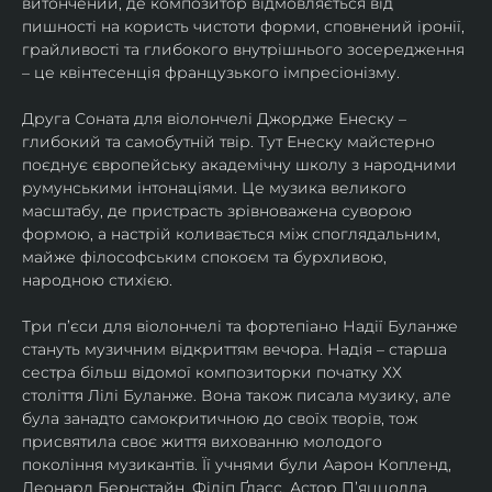
витончений, де композитор відмовляється від 
пишності на користь чистоти форми, сповнений іронії, 
грайливості та глибокого внутрішнього зосередження 
– це квінтесенція французького імпресіонізму.
Друга Соната для віолончелі Джордже Енеску – 
глибокий та самобутній твір. Тут Енеску майстерно 
поєднує європейську академічну школу з народними 
румунськими інтонаціями. Це музика великого 
масштабу, де пристрасть зрівноважена суворою 
формою, а настрій коливається між споглядальним, 
майже філософським спокоєм та бурхливою, 
народною стихією.
Три п’єси для віолончелі та фортепіано Надії Буланже 
стануть музичним відкриттям вечора. Надія – старша 
сестра більш відомої композиторки початку ХХ 
століття Лілі Буланже. Вона також писала музику, але 
була занадто самокритичною до своїх творів, тож 
присвятила своє життя вихованню молодого 
покоління музикантів. Її учнями були Аарон Копленд, 
Леонард Бернстайн, Філіп Ґласс, Астор П’яццолла, 