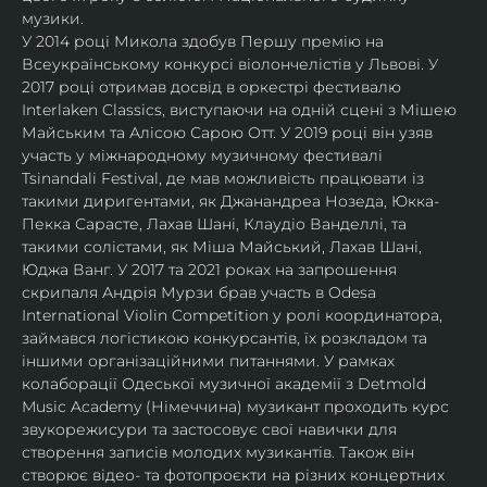
музики.
У 2014 році Микола здобув Першу премію на 
Всеукраїнському конкурсі віолончелістів у Львові. У 
2017 році отримав досвід в оркестрі фестивалю 
Interlaken Classics, виступаючи на одній сцені з Мішею 
Майським та Алісою Сарою Отт. У 2019 році він узяв 
участь у міжнародному музичному фестивалі 
Tsinandali Festival, де мав можливість працювати із 
такими диригентами, як Джанандреа Нозеда, Юкка-
Пекка Сарасте, Лахав Шані, Клаудіо Ванделлі, та 
такими солістами, як Міша Майський, Лахав Шані, 
Юджа Ванг. У 2017 та 2021 роках на запрошення 
скрипаля Андрія Мурзи брав участь в Odesa 
International Violin Competition у ролі координатора, 
займався логістикою конкурсантів, їх розкладом та 
іншими організаційними питаннями. У рамках 
колаборації Одеської музичної академії з Detmold 
Music Academy (Німеччина) музикант проходить курс 
звукорежисури та застосовує свої навички для 
створення записів молодих музикантів. Також він 
створює відео- та фотопроєкти на різних концертних 