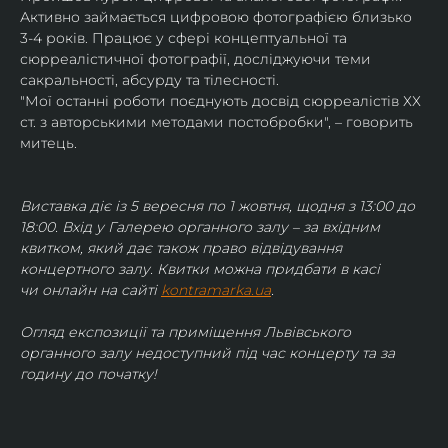
Активно займається цифровою фотографією близько 
3-4 років. Працює у сфері концептуальної та 
сюрреалістичної фотографії, досліджуючи теми 
сакральності, абсурду та тілесності.
"Мої останні роботи поєднують досвід сюрреалістів ХХ 
ст. з авторськими методами постобробки", – говорить 
митець.
Виставка діє із 5 вересня по 1 жовтня, щодня з 13:00 до 
18:00. Вхід у Галерею органного залу – за вхідним 
квитком, який дає також право відвідування 
концертного залу. Квитки можна придбати в касі 
чи онлайн на сайті 
kontramarka.ua
.
Огляд експозиції та приміщення Львівського 
органного залу недоступний під час концерту та за 
годину до початку!