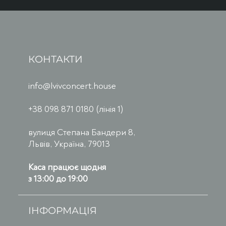
КОНТАКТИ
info@lvivconcert.house
+38 098 871 0180 (лінія 1)
вулиця Степана Бандери 8,
Львів, Україна, 79013
Каса працює щодня
з 13:00 до 19:00
ІНФОРМАЦІЯ