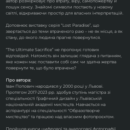
автор розмірковує про втрату, віру, самопожертву й 
пошук сенсу. Знайомі символи постають у новому 
світлі, відкриваючи простір для власних інтерпретацій.
Доповнює виставку серія “Lost Paradise”, що 
звертається до теми втраченого раю – не як місця, а як 
стану, до якого людина прагне повернутися.
“The Ultimate Sacrifice” не пропонує готових 
відповідей. Натомість він залишає глядача з питанням, 
яке кожен має поставити собі сам: чи здатна жертва 
повернути те, що було втрачено?
Про автора:
Іван Попович народився у 2000 році у Львові. 
Протягом 2017-2023 рр. здобув ступінь магістра зі 
спеціальності Графічний дизайн у Львівській 
національній академії мистецтв. Навчається на 
аспірантурі на спеціальності "Образотворче 
мистецтво" та працюю над власним фотопроєктом.
Пройшов курси цифрової та аналогової фотографії. 