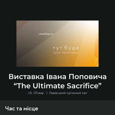
Виставка Івана Поповича
“The Ultimate Sacrifice”
сб, 05 вер.
  |  
Львівський органний зал
Час та місце