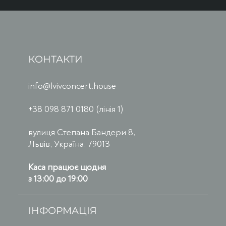
КОНТАКТИ
info@lvivconcert.house
+38 098 871 0180 (лінія 1)
вулиця Степана Бандери 8,
Львів, Україна, 79013
Каса працює щодня
з 13:00 до 19:00
ІНФОРМАЦІЯ