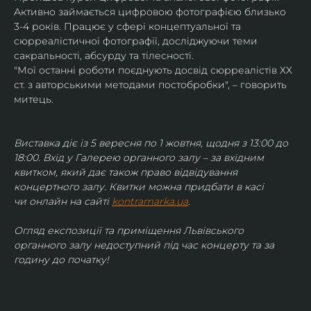
Активно займається цифровою фотографією близько 
3-4 років. Працює у сфері концептуальної та 
сюрреалістичної фотографії, досліджуючи теми 
сакральності, абсурду та тілесності.
"Мої останні роботи поєднують досвід сюрреалістів ХХ 
ст. з авторськими методами постобробки", – говорить 
митець.
Виставка діє із 5 вересня по 1 жовтня, щодня з 13:00 до 
18:00. Вхід у Галерею органного залу – за вхідним 
квитком, який дає також право відвідування 
концертного залу. Квитки можна придбати в касі 
чи онлайн на сайті 
kontramarka.ua
.
Огляд експозиції та приміщення Львівського 
органного залу недоступний під час концерту та за 
годину до початку!