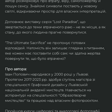
автор розмірковує про втрату, віру, самопожертву й 
пошук сенсу. Знайомі символи постають у новому 
світлі, відкриваючи простір для власних інтерпретацій.
Доповнює виставку серія “Lost Paradise”, що 
звертається до теми втраченого раю – не як місця, а як 
стану, до якого людина прагне повернутися.
“The Ultimate Sacrifice” не пропонує готових 
відповідей. Натомість він залишає глядача з питанням, 
яке кожен має поставити собі сам: чи здатна жертва 
повернути те, що було втрачено?
Про автора:
Іван Попович народився у 2000 році у Львові. 
Протягом 2017-2023 рр. здобув ступінь магістра зі 
спеціальності Графічний дизайн у Львівській 
національній академії мистецтв. Навчається на 
аспірантурі на спеціальності "Образотворче 
мистецтво" та працюю над власним фотопроєктом.
Пройшов курси цифрової та аналогової фотографії. 