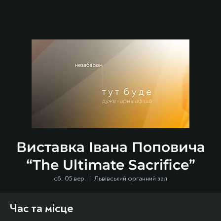
Виставка Івана Поповича
“The Ultimate Sacrifice”
сб, 05 вер.
  |  
Львівський органний зал
Час та місце