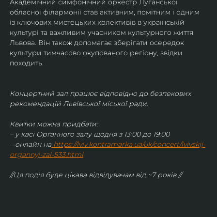
Академічний симфонічний оркестр Луганської 
обласної філармонії став активним, помітним і одним 
із ключових мистецьких колективів в українській 
культурі та важливим учасником культурного життя 
Львова. Він також допомагає зберігати осередок 
культури тимчасово окупованого регіону, звідки 
походить.
Концертний зал працює відповідно до безпекових 
рекомендацій Львівської міської ради.
Квитки можна придбати:
– у касі Органного залу щодня з 13:00 до 19:00
– онлайн на
https://lviv.kontramarka.ua/uk/concert/lvivskij-
organnyj-zal-533.html
//Ця подія буде цікава відвідувачам від ~7 років.//