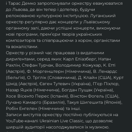
і Тарас Демко запропонували оркестру евакуюватися 
до Львова, де він тепер і дотепер, будучи 
релокованою культурною інституцією. Луганський 
оркестр регулярно дає концерти у Львівському 
органному залі, даючи успішні концерти, виконуючи 
нові програми, прем’єри творів українських 
композиторів та співпрацюючи з хором, органістами 
та вокалістами.
Оркестр у різний час працював із видатними 
дириґентами, серед яких: Карл Еліазберг, Натан 
Рахлін, Стефан Турчак, Володимир Кожухар, К. Етті 
(Австрія), Ф. Моргенштерн (Німеччина), В. Ленардс 
(Бельгія), О. Трглік (Словаччина), Д. Клайн (США), Курт 
Шмід (Австрія), Євген Тутевич (Україна), П’єр Піхлєр, 
Назар Яцків (Німеччина), Богдан Пущак (Україна), 
Хосе Вісенто Перес (Іспанія), Вінстон Фогель (США), 
Лучано Камарго (Бразилія), Такуя Шигешита (Японія), 
Робін Енгелен (Німеччина) та інші.
Записи виступів оркестру постійно публікуються на 
YouTube-каналі Ukrainian Live Classic, що дозволяє 
ширшій аудиторії насолоджуватися їх музикою​.