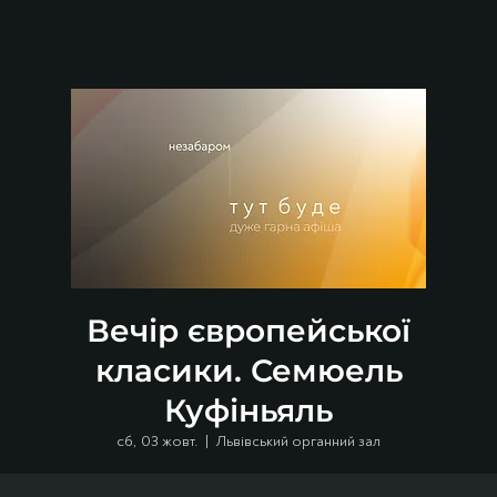
Вечір європейської
класики. Семюель
Куфіньяль
сб, 03 жовт.
  |  
Львівський органний зал