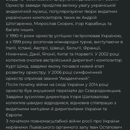
Оркестр завжди приділяв велику увагу українській 
академічній музиці, популяризуючи твори видатних 
українських композиторів, таких як Андрій 
Штогаренко, Мирослав Скорик, Ігор Карабиць та 
багато інших.
У 1990-ті роки оркестр успішно гастролював Україною, 
а з 1999 року розпочав міжнародні турне, виступаючи в 
Італії, Іспанії, Австрії, Швеції, Бельгії, Франції, 
Німеччині, Данії, Японії, Китаї та Норвегії. У 2002 році 
колектив очолив австрійський диригент і композитор 
Курт Шмід, завдяки якому почався новий етап 
розвитку оркестру. У 2006 році симфонічний 
оркестр отримав звання "Академічний".
Після початку війни на сході України у 2014 році 
оркестр був змушений переїхати до Сєвєродонецька. 
Завдяки зусиллям директора Ігоря Шаповалова 
колектив швидко відродився, відновив співпрацю з 
видатними митцями й диригентами України та 
Європи.
З початком повномасштабної війни росії про України 
керівники Львівського органного залу Іван Остапович 