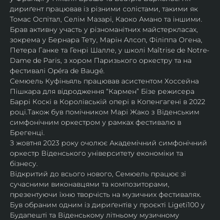
дириґент працював із різними солістами, такими як 
Томас Оспітал, Селім Мазарі, Каоко Амано та іншими. 
Брав активну участь у різноманітних майстеркласах, 
зокрема у Бернара Тету, Марін Алсоп, Філіппа Огена, 
Петера Ганке та Генрі Шалле, у школі Maîtrise de Notre-
Dame de Paris, з хором Паризького оркестру та на 
фестивалі Opéra de Baugé.
Семюель Куфіньяль працював асистентом Хоссейна 
Пішкара для відродження “Кармен” Бізе режисера 
Баррі Коскі в Королівській опері в Копенгагені в 2022 
році.Також був помічником Марі Жако з Віденським 
симфонічним оркестром у рамках фестивалю в 
Брегенці. 
З жовтня 2023 року очолює Академічний симфонічний 
оркестр Віденського університету економіки та 
бізнесу.
Відкритий до всього нового, Семюель працює зі 
сучасними виконавцями та композиторами, 
презентуючи їхню творчість на музичних фестивалях. 
Був обраним одним із дириґентів у проєкті Ligeti100 у 
Будапешті та Віденському літньому музичному 