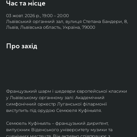
Час та місце
03 жовт. 2026 р., 19:00 – 20:00
Львівський органний зал, вулиця Степана Бандери, 8,
Львів, Львівська область, Україна, 79000
Про захід
Французький шарм і шедеври європейської класики 
у Львівському органному залі: Академічний 
симфонічний оркестр Луганської філармонії 
виступить під орудою Семюеля Куфіньяля.
Семюель Куфіньяль – французький дириґент, 
випускник Віденського університету музики та 
сценічних мистецтв. Він активно співпрацює з 