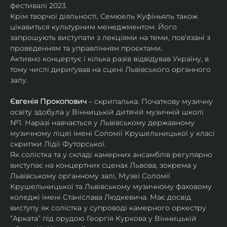
фестивалі 2023.
Крім творчої діяльності, Семюель Куфіньяль також 
цікавиться культурним менеджментом. Його 
запрошують виступати з лекціями на теми, пов’язані з 
проведенням та управлінням проєктами.
Активно концертує і кілька разів відвідував Україну, в 
тому числі дириґував на сцені Львівського органного 
залу. 
Євгенія Прокопович
 – скрипалька. Початкову музичну 
освіту здобула у Вінницькій дитячій музичній школі 
№1. Наразі навчається у Львівському державному 
музичному ліцеї імені Соломії Крушельницької у класі 
скрипки Лідії Футорської.
Як солістка та у складі камерних ансамблів регулярно 
виступає на концертних сценах Львова, зокрема у 
Львівському органному залі, Музеї Соломії 
Крушельницької та Львівському музичному фаховому 
коледжі імені Станіслава Людкевича. Має досвід 
виступу як солістка у супроводі камерного оркестру 
“Арката” під орудою Георгія Куркова у Вінницькій 