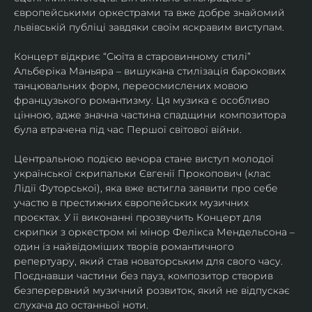
європейськими оркестрами та вже добре знайомий 
львівській публіці завдяки своїм яскравим виступам. 
Концерт відкриє “Сюїта в старовинному стилі” 
Альберіка Маньяра – вишукана стилізація барокових 
танцювальних форм, переосмислених мовою 
французького романтизму. Ця музика є особливо 
цінною, адже значна частина спадщини композитора 
була втрачена під час Першої світової війни. 
Центральною подією вечора стане виступ молодої 
української скрипальки Євгенії Прокопович (клас 
Лідії Футорської), яка вже встигла заявити про себе 
участю в престижних європейських музичних 
проєктах. У її виконанні прозвучить Концерт для 
скрипки з оркестром мі мінор Фелікса Мендельсона – 
один із найвідоміших творів романтичного 
репертуару, який став новаторським для свого часу. 
Поєднавши частини без пауз, композитор створив 
безперервний музичний розвиток, який не відпускає 
слухача до останньої ноти. 