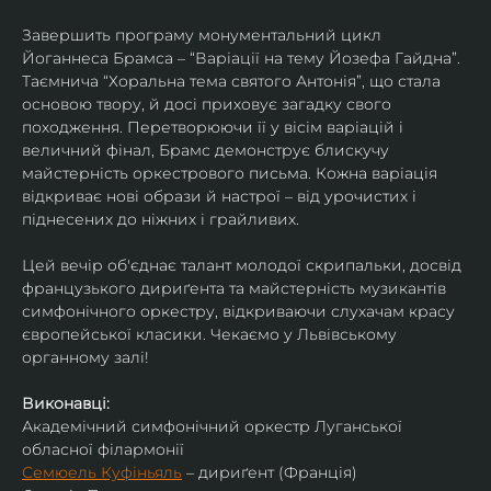
Завершить програму монументальний цикл 
Йоганнеса Брамса – “Варіації на тему Йозефа Гайдна”. 
Таємнича “Хоральна тема святого Антонія”, що стала 
основою твору, й досі приховує загадку свого 
походження. Перетворюючи її у вісім варіацій і 
величний фінал, Брамс демонструє блискучу 
майстерність оркестрового письма. Кожна варіація 
відкриває нові образи й настрої – від урочистих і 
піднесених до ніжних і грайливих. 
Цей вечір об'єднає талант молодої скрипальки, досвід 
французького дириґента та майстерність музикантів 
симфонічного оркестру, відкриваючи слухачам красу 
європейської класики. Чекаємо у Львівському 
органному залі!
Виконавці:
Академічний симфонічний оркестр Луганської 
обласної філармонії
Семюель Куфіньяль
 – дириґент (Франція)