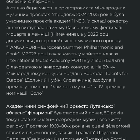
обласній філармонії.
Активно бере участь в оркестрових та міжнародних 
музичних проєктах. Упродовж 2024-2025 років була 
учасницею проєктів академії INSO. У складі оркестру 
ліцею виступала на 35-му Саксонському фестивалі 
Моцарта в Хемніці (Німеччина), а у 2025 році 
долучилася до європейського музичного проєкту 
“TANGO PUR! – European Summer Philharmonic and 
Choir”. У 2026 році взяла участь у майстер-класах 
International Music Academy FORTE у Лієрі (Бельгія).
Є лауреаткою міжнародних конкурсів. На 29-му 
Міжнародному конкурсі Богдана Вархала “Talents for 
Europe” (Дольний Кубін, Словаччина) здобула ІІ 
премію у номінації “Камерна музика” та IV премію у 
номінації “Соло”.
Академічний симфонічний оркестр Луганської 
обласної філармонії
 був створений понад 80 років 
тому і став ключовим осередком музичного життя 
регіону. Протягом 1960–80-х років на сцені філармонії 
ставили відомі опери, такі як "Травіата" Джузеппе 
Верді та "Севільський цирульник"Джоаккіно Россіні. 