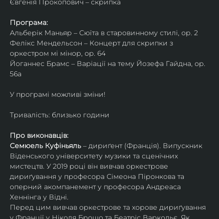
Євгенія Прокопович – скрипка
Програма:
Альберік Маньяр – Сюїта в старовинному стилі, ор. 2
Фелікс Мендельсон – Концерт для скрипки з 
оркестром мі мінор, ор. 64
Йоганнес Брамс – Варіації на тему Йозефа Гайдна, ор. 
56a
У програмі можливі зміни!
Тривалість: близько години
Про виконавців:
Семюель Куфіньяль
 – дириґент (Франція). Випускник 
Віденського університету музики та сценічних 
мистецтв. У 2019 році він вивчав оркестрове 
дириґування у професора Сімеона Піронкова та 
оперний акомпанемент у професора Андреаса 
Хеннінга у Відні.
Перед цим вивчав оркестрове та хорове дириґування 
у Франції у Ніколя Брошо та Беатріс Варкольє. Як 