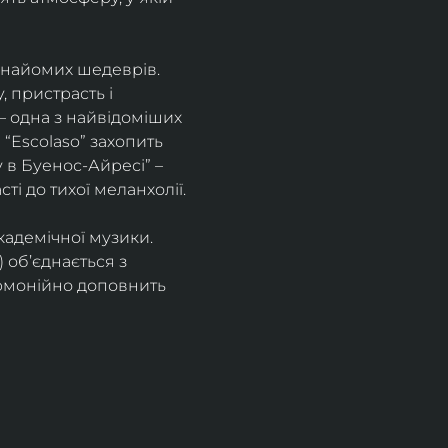
знайомих шедеврів. 
 пристрасть і 
– одна з найвідоміших 
“Escolaso” захопить 
 в Буенос-Айресі” – 
ті до тихої меланхолії. 
кадемічної музики. 
 об’єднається з 
рмонійно доповнить 