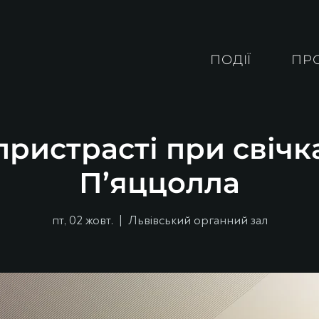
ПОДІЇ
ПР
ристрасті при свічк
П’яццолла
пт, 02 жовт.
  |  
Львівський органний зал