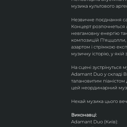
музика культового арг
Незвичне поєднання сак
Концерт розпочнеться л
невгамовну енергію танг
композицій П'яццолли, 
азартом і стрімкою експ
музичну історію, у якій 
На сцені зустрінуться м
Adamant Duo у складі Ві
талановитим піаністом
цей неординарний музи
Нехай музика цього веч
Виконавці: 
Adamant Duo (Київ): 