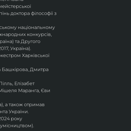
мейстерської 
інь доктора філософії з 
івському національному
іжнародних конкурсів,
раїна) та Другого
17, Україна).
кестром Харківської
а Башкірова, Дмитра
ілль, Елізабет 
 Мішеля Маранга, Єви 
), а також отримав
нта України. 
2024 року 
сумісництвом).