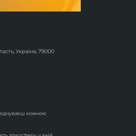
асть, Україна, 79000
 відчуваєш кожною 
ть атмосферу, у якій 