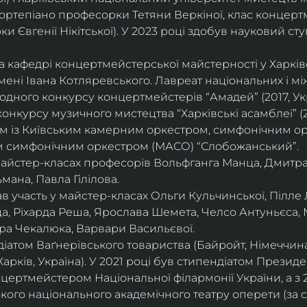
ортепіано професорки Тетяни Веркіної, клас концерт
 Євгенії Нікітської). У 2023 році здобув науковий ступ
на кафедрі концертмейстерської майстерності у Харк
імені Івана Котляревського. Лавреат національних і м
родного конкурсу концертмейстерів “Амадей” (2017, Ук
нкурсу музичного мистецтва “Харківські асамблеї” (20
ом із Київським камерним оркестром, симфонічним ор
м симфонічним оркестром (МАСО) “Слобожанський”.
 майстер-класах професорів Вольфганга Манца, Дмитр
мана, Павла Гілілова.
 участь у майстер-класах Ольги Кульчинської, Пілле Л
ца, Ріхарда Реша, Ярослава Шемета, Челсо Антуньєса,
ра Чекалюка, Варвари Васильєвої.
діатом Ваґнерівського товариства (Байройт, Німеччина
Харків, Україна). У 2021 році був стипендіатом Президе
цертмейстером Національної філармонії України, а з 
ого національного академічного театру оперети (за 