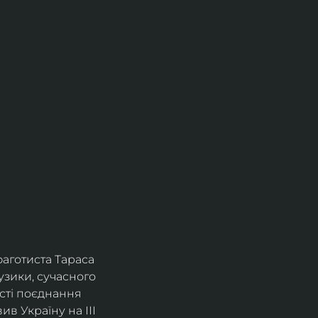
фаготиста Тараса 
зики, сучасного 
сті поєднання 
в Україну на ІІІ 