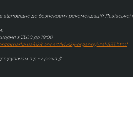
відповідно до безпекових рекомендацій Львівської м
:
щодня з 13:00 до 19:00
.kontramarka.ua/uk/concert/lvivskij-organnyj-zal-533.html
ідвідувачам від ~7 років.//
ІНФОРМАЦІЯ
ональну
команда
ive. Сьогодні
правила відвідування
як влаштовано орган