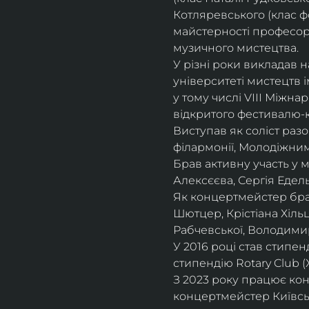
Котляревського (клас ф
майстерності професорки
музичного мистецтва.
У різні роки викладав 
університеті мистецтв 
у тому числі VIII Міжна
відкритого фестивалю-ко
Виступав як соліст раз
філармонії, Молодіжни
Брав активну участь у
Алексєєва, Сергія Едель
Як концертмейстер брав
Шютцер, Крістіана Хіль
Рабчевської, Володими
У 2016 році став стипен
стипендію Rotary Club (
З 2023 року працює кон
концертмейстер Київськ