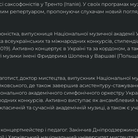
саксофоністів у Тренто (Італія). У своїх програмах м
омим репертуаром, пропонуючи слухачам новий погля
фоністка, випускниця Національної музичної академії У
а всеукраїнських та міжнародних конкурсів, стипенд
(2019). Активно концертує в Україні та за кордоном, а 
і музики імені Фридерика Шопена у Варшаві (Польща)
фаготист, доктор мистецтва, випускник Національної му
йковського, де також завершив асистентуру-стажуванн
ціонального академічного симфонічного оркестру Украї
родних конкурсів. Активно виступає як ансамблевий му
класичній та сучасній академічній музиці, а також є 
ст, концертмейстер і педагог. Закінчив Дніпродзержин
ої) і Харківський національний університет мистецтв ім