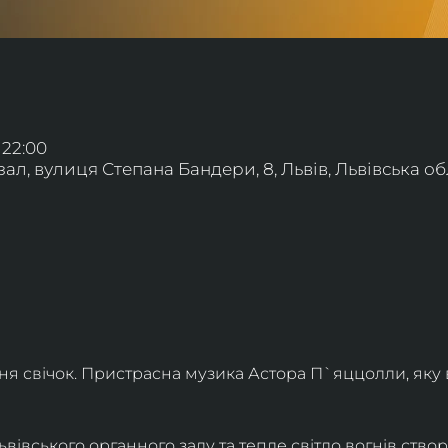
 22:00
л, вулиця Степана Бандери, 8, Львів, Львівська обл
ння свічок. Пристрасна музика Астора П`яццолли, яку
івського органного залу та тепле світло вогнів створя