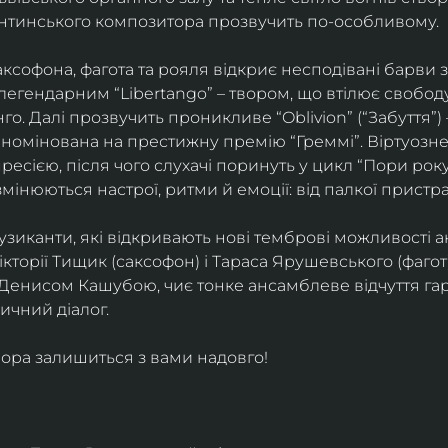
ентинського композитора прозвучить по-особливому. 
софона, фагота та рояля відкриє несподівані барви 
егендарним “Libertango” – твором, що втілює свободу,
о. Далі прозвучить проникливе “Oblivion” (“Забуття”) 
номінована на престижну премію “Греммі”. Віртуозне 
ресією, після чого слухачі поринуть у цикл “Пори року
змінюються настрої, ритми й емоції: від палкої пристрас
узиканти, які відкривають нові темброві можливості а
кторії Тищик (саксофон) і Тараса Ярушевського (фагот)
 Денисом Кашубою, чиє тонке ансамблеве відчуття га
чний діалог.
ора залишиться з вами надовго!