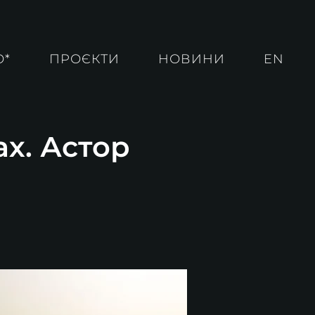
О*
ПРОЄКТИ
НОВИНИ
EN
ах. Астор