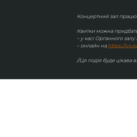
Концертний зал працює 
Квитки можна придбати
– у касі Органного залу 
– онлайн на
https://lviv
//Ця подія буде цікава в
UKRAINIAN LIVE
Наша команда з 2019 року реалізує загальнонаці
стратегію промоції української музики Ukrainian L
це: