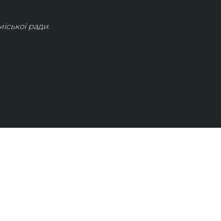
іської ради.
КОНТАКТИ
info@lvivconcert.house
+38 098 871 0180 (лінія 1)