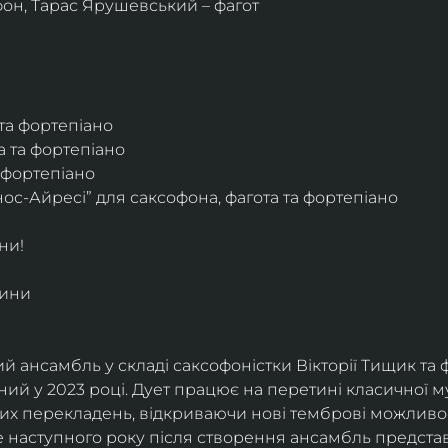
фон, Тарас Ярушевський – фагот
 та фортепіано
а та фортепіано
а фортепіано
ос-Айресі” для саксофона, фагота та фортепіано
ни!
дини
й ансамбль у складі саксофоністки Вікторії Тищик та 
ий у 2023 році. Дует працює на перетині класичної му
ких перекладень, відкриваючи нові темброві можливо
е наступного року після створення ансамбль представи