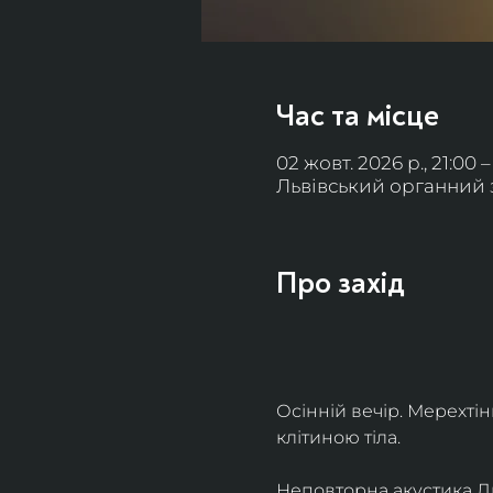
Час та місце
02 жовт. 2026 р., 21:00 –
Львівський органний за
Про захід
Осінній вечір. Мерехті
клітиною тіла. 
Неповторна акустика Льв