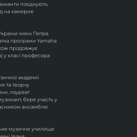
узиканти поєднують 
д на камерне 
країни імені Петра 
іатка програми Yamaha 
також продовжує 
 у класі професора 
зичної академії 
я та творчу 
ни, лауреат 
зикант, бере участь у 
учасником ансамблю 
ське музичне училище 
ені Івана 