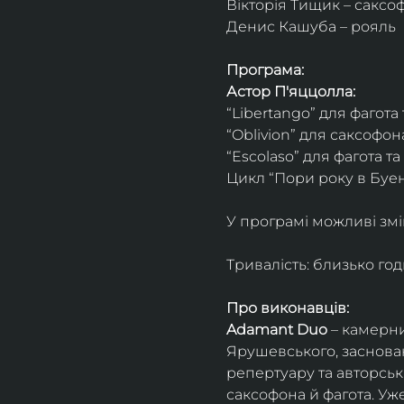
Вікторія Тищик – саксо
Денис Кашуба – рояль
Програма:
Астор П'яццолла:
“Libertango” для фагота
“Oblivion” для саксофон
“Escolaso” для фагота т
Цикл “Пори року в Буен
У програмі можливі змі
Тривалість: близько го
Про виконавців:
Adamant Duo
 – камерни
Ярушевського, заснован
репертуару та авторсь
саксофона й фагота. Уж