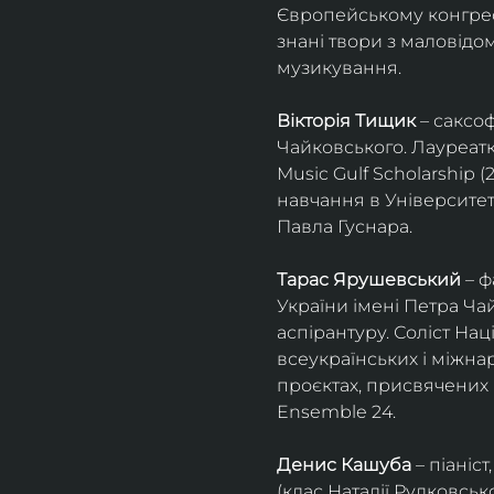
Європейському конгресі 
знані твори з маловід
музикування.
Вікторія Тищик
 – саксо
Чайковського. Лауреатк
Music Gulf Scholarship 
навчання в Університет
Павла Гуснара.
Тарас Ярушевський
 – 
України імені Петра Ча
аспірантуру. Соліст На
всеукраїнських і міжна
проєктах, присвячених 
Ensemble 24.
Денис Кашуба
 – піані
(клас Наталії Рудковськ