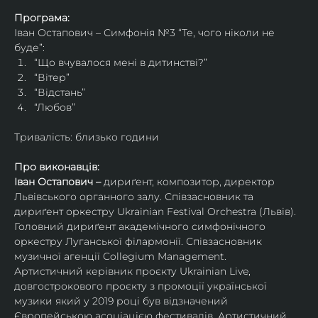
Програма:
Іван Остапович – Симфонія №3 “Те, чого ніколи не 
буде”:
“Що вчувалося мені в дитинстві?”
“Вітер”
“Відстань”
“Любов”
Тривалість: близько години
Про виконавців:
Іван Остапович – 
дириґент, композитор, директор 
Львівського органного залу. Співзасновник та 
дириґент оркестру Ukrainian Festival Orchestra (Львів). 
Головний дириґент академічного симфонічного 
оркестру Луганської філармонії. Співзасновник 
музичної агенції Collegium Management.
Артистичний керівник проєкту Ukrainian Live, 
довгострокового проєкту з промоції української 
музики який у 2019 році був відзначений 
Європейською асоціацією фестивалів. Артистичний 