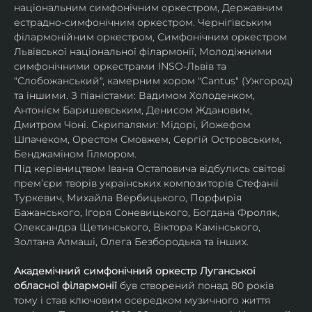
національним симфонічним оркестром, Державним 
естрадно-симфонічним оркестром. Чернігівським 
філармонійним оркестром, Симфонічним оркестром 
Львівської національної філармонії, Молодіжними 
симфонічними оркестрами INSO-Львів та 
"Слобожанський", камерним хором "Cantus" (Ужгород) 
та іншими. З піаністами: Вадимом Холоденком, 
Антонієм Баришевським, Денисом Ждановим, 
Дмитром Чоні. Скрипалями: Мідорі, Йожефом 
Шпачеком, Орестом Смовжем, Сергій Островським, 
Бенджаміном Гілмором.
Під керівництвом Івана Остаповича відбулись світові 
прем’єри творів українських композиторів Стефанії 
Туркевич, Михайла Вербицького, Порфирія 
Бажанського, Ігоря Соневицького, Богдана Фроляк, 
Олександра Щетинського, Віктора Камінського, 
Золтана Алмаші, Олега Безбородька та інших.
Академічний симфонічний оркестр Луганської 
обласної філармонії
 був створений понад 80 років 
тому і став ключовим осередком музичного життя 