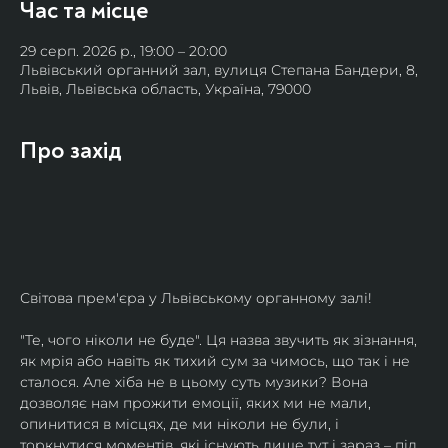
Час та місце
29 серп. 2026 р., 19:00 – 20:00
Львівський органний зал, вулиця Степана Бандери, 8,
Львів, Львівська область, Україна, 79000
Про захід
Світова прем'єра у Львівському органному залі!
"Те, чого ніколи не буде". Ця назва звучить як зізнання, 
як мрія або навіть як тихий сум за чимось, що так і не 
сталося. Але хіба не в цьому суть музики? Вона 
дозволяє нам прожити емоції, яких ми не мали, 
опинитися в місцях, де ми ніколи не були, і 
торкнутися моментів, які існують лише тут і зараз – під 