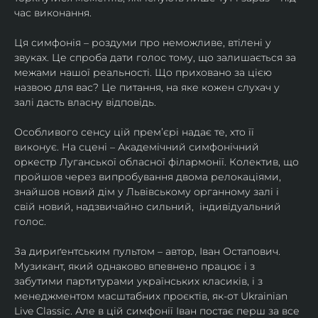
час виконання.
Ця симфонія – роздуми про неможливе, втілені у 
звуках. Це спроба дати голос тому, що залишається за 
межами нашої реальності. Що приховано за цією 
назвою для вас? Це питання, на яке кожен слухач у 
залі дасть власну відповідь.
Особливого сенсу цій прем’єрі надає те, хто її 
виконує. На сцені – Академічний симфонічний 
оркестр Луганської обласної філармонії. Колектив, що 
пройшов через випробування двома релокаціями, 
знайшов новий дім у Львівському органному залі і 
свій новий, надзвичайно сильний,  індивідуальний 
голос.
​За дириґентським пультом – автор, Іван Остапович. 
Музикант, який однаково впевнено працює і з 
забутими партитурами українських класиків, і з 
менеджментом масштабних проєктів, як-от Ukrainian 
Live Classic. Але в цій симфонії Іван постає перш за все 