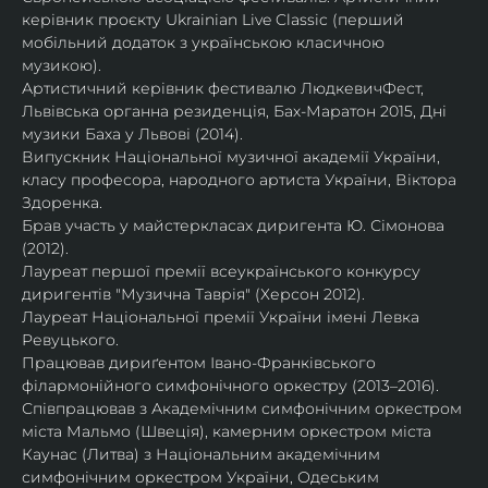
керівник проєкту Ukrainian Live Classic (перший 
мобільний додаток з українською класичною 
музикою).
Артистичний керівник фестивалю ЛюдкевичФест, 
Львівська органна резиденція, Бах-Маратон 2015, Дні 
музики Баха у Львові (2014).
Випускник Національної музичної академії України, 
класу професора, народного артиста України, Віктора 
Здоренка.
Брав участь у майстеркласах диригента Ю. Сімонова 
(2012).
Лауреат першої премії всеукраїнського конкурсу 
диригентів "Музична Таврія" (Херсон 2012).
Лауреат Національної премії України імені Левка 
Ревуцького.
Працював дириґентом Івано-Франківського 
філармонійного симфонічного оркестру (2013–2016).
Співпрацював з Академічним симфонічним оркестром 
міста Мальмо (Швеція), камерним оркестром міста 
Каунас (Литва) з Національним академічним 
симфонічним оркестром України, Одеським 