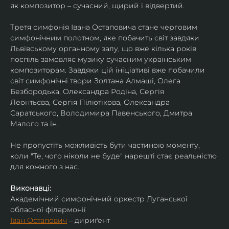
як композитор – сучасний, щирий і відвертий.
Третя симфонія Івана Остаповича стане черговим 
симфонічним полотном, яке побачить світ завдяки 
Львівському органному залу, що вже кілька років 
поспіль замовляє музику сучасним українським 
композиторам. Завдяки цій ініціативі вже побачили 
світ симфонічні твори Золтана Алмаші, Олега 
Безбородька, Олександра Родіна, Сергія 
Леонтьєва, Сергія Пілютікова, Олександра 
Саратського, Володимира Павенського, Дмитра 
Малого та ін.
Не пропустіть можливість бути частиною моменту, 
коли "Те, чого ніколи не буде" нарешті стає реальністю 
для кожного з нас.
Виконавці:
Академічний симфонічний оркестр Луганської 
обласної філармонії
Іван Остапович
 – дириґент