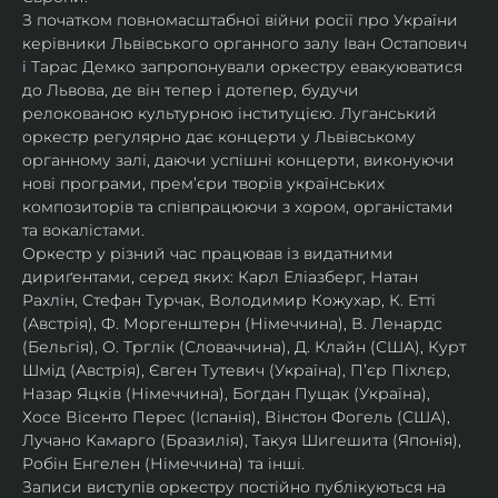
З початком повномасштабної війни росії про України 
керівники Львівського органного залу Іван Остапович 
і Тарас Демко запропонували оркестру евакуюватися 
до Львова, де він тепер і дотепер, будучи 
релокованою культурною інституцією. Луганський 
оркестр регулярно дає концерти у Львівському 
органному залі, даючи успішні концерти, виконуючи 
нові програми, прем’єри творів українських 
композиторів та співпрацюючи з хором, органістами 
та вокалістами.
Оркестр у різний час працював із видатними 
дириґентами, серед яких: Карл Еліазберг, Натан 
Рахлін, Стефан Турчак, Володимир Кожухар, К. Етті 
(Австрія), Ф. Моргенштерн (Німеччина), В. Ленардс 
(Бельгія), О. Трглік (Словаччина), Д. Клайн (США), Курт 
Шмід (Австрія), Євген Тутевич (Україна), П’єр Піхлєр, 
Назар Яцків (Німеччина), Богдан Пущак (Україна), 
Хосе Вісенто Перес (Іспанія), Вінстон Фогель (США), 
Лучано Камарго (Бразилія), Такуя Шигешита (Японія), 
Робін Енгелен (Німеччина) та інші.
Записи виступів оркестру постійно публікуються на 