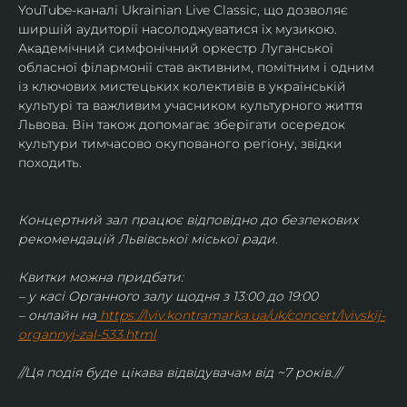
YouTube-каналі Ukrainian Live Classic, що дозволяє 
ширшій аудиторії насолоджуватися їх музикою​.
Академічний симфонічний оркестр Луганської 
обласної філармонії став активним, помітним і одним 
із ключових мистецьких колективів в українській 
культурі та важливим учасником культурного життя 
Львова. Він також допомагає зберігати осередок 
культури тимчасово окупованого регіону, звідки 
походить.
Концертний зал працює відповідно до безпекових 
рекомендацій Львівської міської ради.
Квитки можна придбати:
– у касі Органного залу щодня з 13:00 до 19:00
– онлайн на
https://lviv.kontramarka.ua/uk/concert/lvivskij-
organnyj-zal-533.html
//Ця подія буде цікава відвідувачам від ~7 років.//