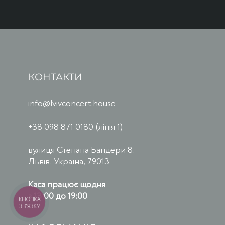
КОНТАКТИ
info@lvivconcert.house
+38 098 871 0180 (лінія 1)
вулиця Степана Бандери 8,
Львів, Україна, 79013
Каса працює щодня
з 13:00 до 19:00
КНОПКА
ЗВ'ЯЗКУ