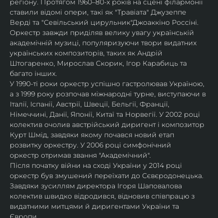
регіону. Протягом 1960–80-х років на сцені філармонії 
ставили відомі опери, такі як "Травіата" Джузеппе 
Верді та "Севільський цирульник"Джоаккіно Россіні. 
Оркестр завжди приділяв велику увагу українській 
академічній музиці, популяризуючи твори видатних 
українських композиторів, таких як Андрій 
Штогаренко, Мирослав Скорик, Ігор Карабиць та 
багато інших.
У 1990-ті роки оркестр успішно гастролював Україною, 
а з 1999 року розпочав міжнародні турне, виступаючи в 
Італії, Іспанії, Австрії, Швеції, Бельгії, Франції, 
Німеччині, Данії, Японії, Китаї та Норвегії. У 2002 році 
колектив очолив австрійський диригент і композитор 
Курт Шмід, завдяки якому почався новий етап 
розвитку оркестру. У 2006 році симфонічний 
оркестр отримав звання "Академічний".
Після початку війни на сході України у 2014 році 
оркестр був змушений переїхати до Сєвєродонецька. 
Завдяки зусиллям директора Ігоря Шаповалова 
колектив швидко відродився, відновив співпрацю з 
видатними митцями й диригентами України та 
Європи.