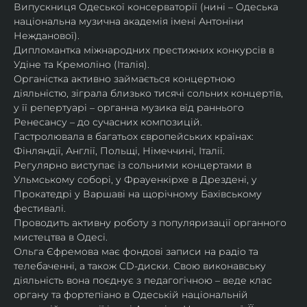
Випускниця Одеської консерваторії (нині – Одеська 
національна музична академія імені Антоніни 
Нежданової).
Дипломантка міжнародних престижних конкурсів в 
Удіне та Кремоліно (Італія).
Органістка активно займається концертною 
діяльністю, зіграла близько тисячі сольних концертів, 
у її репертуарі – органна музика від раннього 
Ренесансу – до сучасних композицій.
Гастролювала в багатьох європейських країнах: 
Фінляндії, Англії, Польщі, Німеччині, Італії.
Регулярно виступає із сольними концертами в 
Ульмському соборі, у Фрауенкірхе в Дрездені, у 
Прокатедрі у Варшаві на щорічному Бахівському 
фестивалі.
Проводить активну роботу з популяризації органного 
мистецтва в Одесі.
Ольга Єфремова має фондові записи на радіо та 
телебаченні, а також CD-диски. Свою виконавську 
діяльність вона поєднує з педагогічною – веде клас 
органу та фортепіано в Одеській національній 