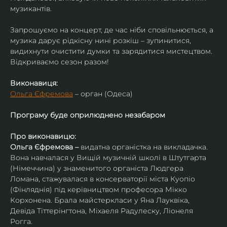
музикантів.
Запрошуємо на концерт, де час ніби сповільнюється, а 
музика дарує рідкісну нині розкіш – зупинитися, 
видихнути очистити думки та зарядитися мистецтвом. 
Відкриваємо сезон разом!
Виконавиця:
Ольга Єфремова
 – орган (Одеса)
Програму буде оприлюднено незабаром
Про виконавицю:
Ольга Єфремова – 
видатна органістка на викладачка.
Вона навчалася у Вищій музичній школі в Штутгарта 
(Німеччина) у знаменитого органіста Людгера 
Ломана, стажувалася в консерваторії міста Куопіо 
(Фінляднія) під керівництвом професора Мікко 
Корхонена. Брала майстеркласи у Яна Лауквіка, 
Девіда Тіттерінгтона, Міхаеля Радулеску, Ліонеля 
Рогга.