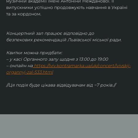
музичній академії імені Антоніни Нежданової. ЇЇ 
випускники успішно продовжують навчання в Україні 
та за кордоном.
Концертний зал працює відповідно до 
безпекових рекомендацій Львівської міської ради.
Квитки можна придбати:
– у касі Органного залу щодня з 13:00 до 19:00
– онлайн на
https://lviv.kontramarka.ua/uk/concert/lvivskij-
organnyj-zal-533.html
//Ця подія буде цікава відвідувачам від ~7 років.//