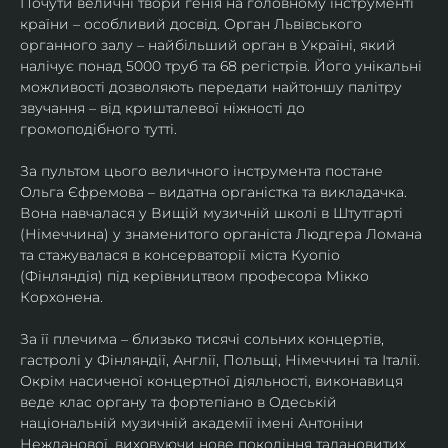
Почути величні твори генія на головному інструменті 
країни – особливий досвід. Орган Львівського 
органного залу – найбільший орган в Україні, який 
налічує понад 5000 труб та 68 регістрів. Його унікальні 
можливості дозволяють передати найтоншу палітру 
звучання – від кришталевої ніжності до 
громоподібного тутті.
За пультом цього величного інструмента постане 
Ольга Єфремова – видатна органістка та викладачка. 
Вона навчалася у Вищій музичній школі в Штутгарті 
(Німеччина) у знаменитого органіста Людгера Ломана 
та стажувалася в консерваторії міста Куопіо 
(Фінляндія) під керівництвом професора Мікко 
Корхонена.
За її плечима – близько тисячі сольних концертів, 
гастролі у Фінляндії, Англії, Польщі, Німеччині та Італії. 
Окрім насиченої концертної діяльності, виконавиця 
веде клас органу та фортепіано в Одеській 
національній музичній академії імені Антоніни 
Нежданової, виховуючи нове покоління талановитих 