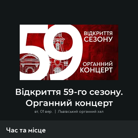
Відкриття 59-го сезону.
Органний концерт
вт, 01 вер.
  |  
Львівський органний зал
Час та місце