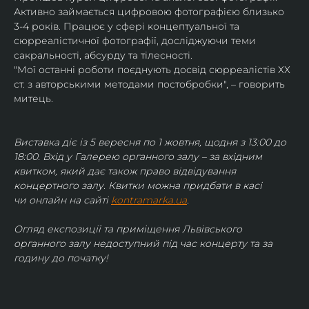
Активно займається цифровою фотографією близько 
3-4 років. Працює у сфері концептуальної та 
сюрреалістичної фотографії, досліджуючи теми 
сакральності, абсурду та тілесності.
"Мої останні роботи поєднують досвід сюрреалістів ХХ 
ст. з авторськими методами постобробки", – говорить 
митець.
Виставка діє із 5 вересня по 1 жовтня, щодня з 13:00 до 
18:00. Вхід у Галерею органного залу – за вхідним 
квитком, який дає також право відвідування 
концертного залу. Квитки можна придбати в касі 
чи онлайн на сайті 
kontramarka.ua
.
Огляд експозиції та приміщення Львівського 
органного залу недоступний під час концерту та за 
годину до початку!