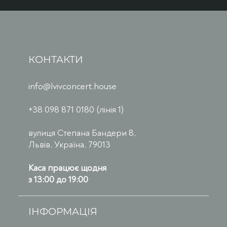
КОНТАКТИ
info@lvivconcert.house
+38 098 871 0180 (лінія 1)
вулиця Степана Бандери 8,
Львів, Україна, 79013
Каса працює щодня
з 13:00 до 19:00
ІНФОРМАЦІЯ