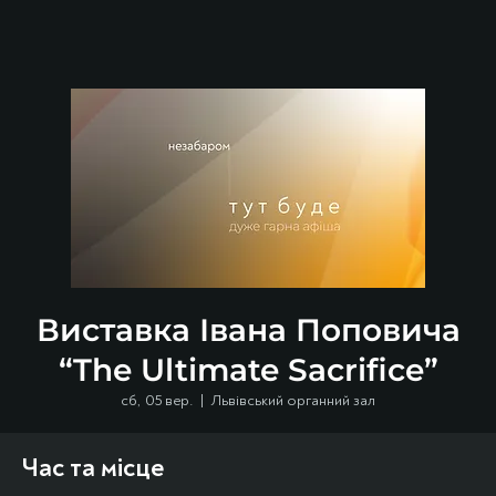
Виставка Івана Поповича
“The Ultimate Sacrifice”
сб, 05 вер.
  |  
Львівський органний зал
Час та місце