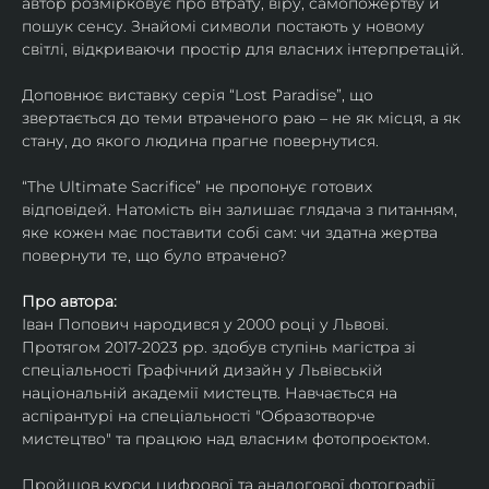
автор розмірковує про втрату, віру, самопожертву й 
пошук сенсу. Знайомі символи постають у новому 
світлі, відкриваючи простір для власних інтерпретацій.
Доповнює виставку серія “Lost Paradise”, що 
звертається до теми втраченого раю – не як місця, а як 
стану, до якого людина прагне повернутися.
“The Ultimate Sacrifice” не пропонує готових 
відповідей. Натомість він залишає глядача з питанням, 
яке кожен має поставити собі сам: чи здатна жертва 
повернути те, що було втрачено?
Про автора:
Іван Попович народився у 2000 році у Львові. 
Протягом 2017-2023 рр. здобув ступінь магістра зі 
спеціальності Графічний дизайн у Львівській 
національній академії мистецтв. Навчається на 
аспірантурі на спеціальності "Образотворче 
мистецтво" та працюю над власним фотопроєктом.
Пройшов курси цифрової та аналогової фотографії. 