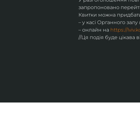
запропоновано перейти
Квитки можна придбат
– у касі Органного залу 
– онлайн на 
https://lviv
//Ця подія буде цікава в
UKRAINIAN LIVE