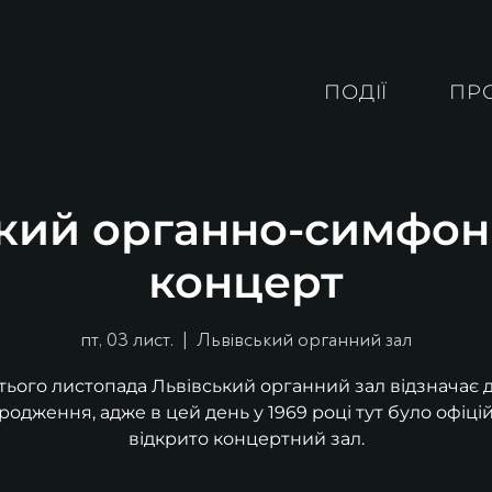
ПОДІЇ
ПР
кий органно-симфон
концерт
пт, 03 лист.
  |  
Львівський органний зал
тього листопада Львівський органний зал відзначає 
родження, адже в цей день у 1969 році тут було офіці
відкрито концертний зал.