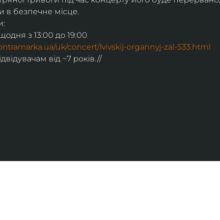
 в безпечне місце.
и:
щодня з 13:00 до 19:00
.kontramarka.ua/uk/concert/lvivskij-organnyj-zal-533.html
ідвідувачам від ~7 років.//
ІНФОРМАЦІЯ