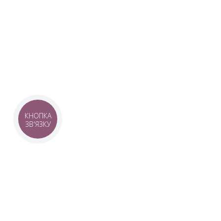
Наша команда з 2019 року реалізує загальнонаці
стратегію промоції української музики Ukrainian L
це:
–
Ukrainian Live Classic
– перший у світі мобільни
українською класикою, медіаплатформа зі стаття
композиторів та твори.
–
YouTube-канал Ukrainian Live Classic
– професій
української музики та українських музикантів.
–
Ukrainian Scores
– онлайн-бібліотека нот украї
композиторів.
КНОПКА
ЗВ'ЯЗКУ