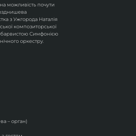
на можливість почути 
Позднишева 
тка з Ужгорода Наталія 
ської композиторської 
я барвистою Симфонією 
ічного оркестру.
ва – орган)
 а гостям 