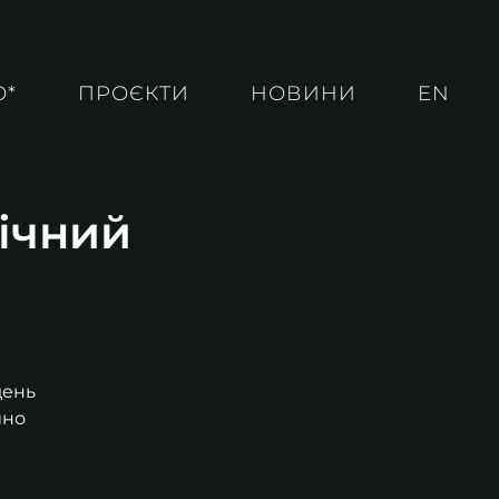
О*
ПРОЄКТИ
НОВИНИ
EN
ічний
день
йно