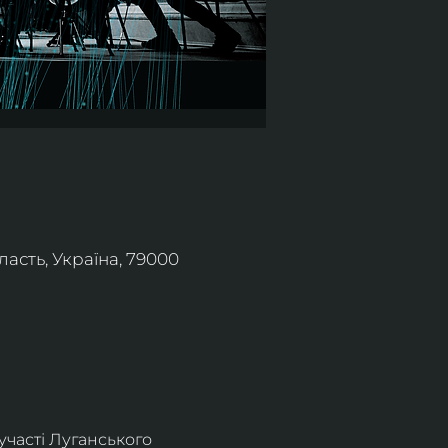
асть, Україна, 79000
часті Луганського 