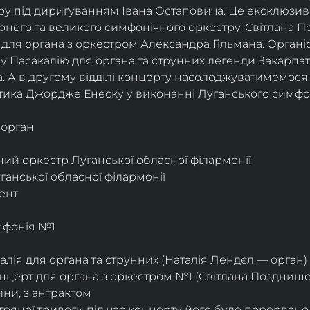
ру під дириґуванням Івана Остаповича. Це ексклюзив
рного та великого симфонічного оркестру. Світлана 
для органа з оркестром Александра Гільмана. Органіс
у Пасакалію для органа та струнних легенди Закарпат
. А в другому відділі концерту насолоджуватимемос
ика Джордже Енеску у виконанні Луганського симфон
– орган
ий оркестр Луганської обласної філармонії
анської обласної філармонії
ент
мфонія №1
лія для органа та струнних (Наталія Лендєл — орган)
нцерт для органа з оркестром №1 (Світлана Позднише
ини, з антрактом
тряної тривоги під час концерту його буде перервано,