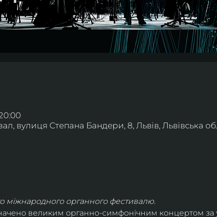
 20:00
л, вулиця Степана Бандери, 8, Львів, Львівська обл
ого міжнародного органного фестивалю.
значено великим органно-симфонічним концертом за у