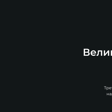
Вели
Тре
на