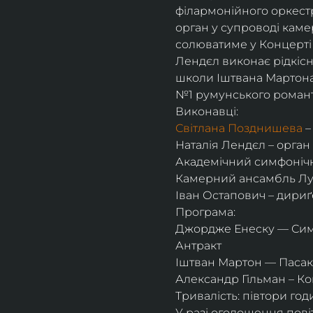
філармонійного оркест
орган у супроводі каме
солюватиме у Концерті 
Лендєл виконає рідкісн
школи Іштвана Мартона
№1 румунського романт
Виконавці:
Світлана Позднишева
 
Наталія Лендєл – орган
Академічний симфонічн
Камерний ансамбль Луг
Іван Остапович – дириґ
Програма:
Джордже Енеску — Си
Антракт
Іштван Мартон — Пасака
Александр Гільман – Ко
Тривалість: півтори год
У разі оголошення пові