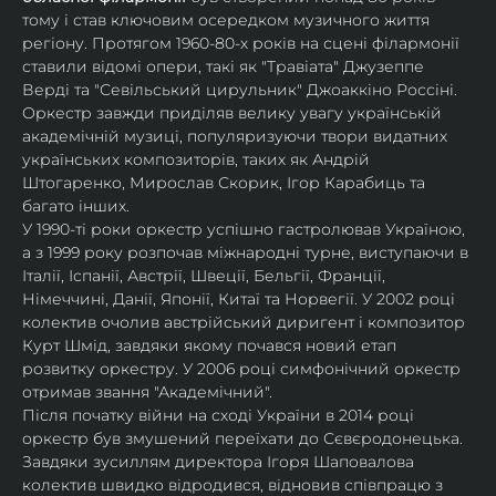
тому і став ключовим осередком музичного життя 
регіону. Протягом 1960-80-х років на сцені філармонії 
ставили відомі опери, такі як "Травіата" Джузеппе 
Верді та "Севільський цирульник" Джоаккіно Россіні. 
Оркестр завжди приділяв велику увагу українській 
академічній музиці, популяризуючи твори видатних 
українських композиторів, таких як Андрій 
Штогаренко, Мирослав Скорик, Ігор Карабиць та 
багато інших.
У 1990-ті роки оркестр успішно гастролював Україною, 
а з 1999 року розпочав міжнародні турне, виступаючи в 
Італії, Іспанії, Австрії, Швеції, Бельгії, Франції, 
Німеччині, Данії, Японії, Китаї та Норвегії. У 2002 році 
колектив очолив австрійський диригент і композитор 
Курт Шмід, завдяки якому почався новий етап 
розвитку оркестру. У 2006 році симфонічний оркестр 
отримав звання "Академічний".
Після початку війни на сході України в 2014 році 
оркестр був змушений переїхати до Сєвєродонецька. 
Завдяки зусиллям директора Ігоря Шаповалова 
колектив швидко відродився, відновив співпрацю з 