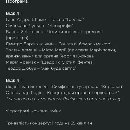
Програма:
Відділ I
Ганс-Андре Штамм – Токата “Гаеліка”
Святослав Луньов – “Апокрифи”
Валерій Антонюк – Чотири тональні прелюдії 
(прем'єра)
Дмитро Бортнянський – Соната сі-бемоль мажор
Золтан Алмаші – Місто Марії (присвята Маріуполю), 
аранжування для органа Георгія Куркова
Марія Яремак – “Щедрик” у стилі фентезі
Теодор Дюбуа – “Хай буде світло”
Відділ II
Людвіг ван Бетовен – Симфонічна увертюра “Коріолан”
Олександр Родін – Концерт для органа з оркестром* 
 *
написано на замовлення Львівського органного залу
У програмі можливі зміни
Тривалість концерту: 1 година 35 хвилин