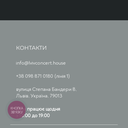
КОНТАКТИ
info@lvivconcert.house
+38 098 871 0180 (лінія 1)
вулиця Степана Бандери 8,
Львів, Україна, 79013
Каса працює щодня
КНОПКА
ЗВ'ЯЗКУ
з 13:00 до 19:00