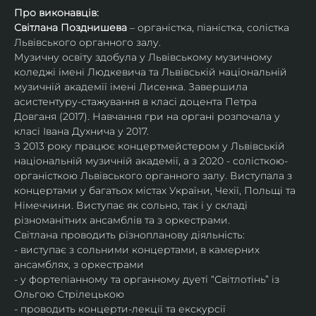
Про виконавців:
Світлана Позднишева
 – органістка, піаністка, солістка 
Львівського органного залу.
Музичну освіту здобула у Львівському музичному 
коледжі імені Людкевича та Львівській національній 
музичній академії імені Лисенка. Завершила 
асистентуру-стажування в класі доцента Петра 
Довганя (2017). Навчання гри на органі розпочала у 
класі Івана Духнича у 2017.
З 2013 року працює концертмейстером у Львівській 
національній музичній академії, а з 2020 - солісткою-
органісткою Львівського органного залу. Виступала з 
концертами у багатьох містах України, Чехії, Польщі та 
Німеччини. Виступає як сольно, так і у складі 
різноманітних ансамблів та з оркестрами.​
Світлана проводить різнопланову діяльність:
- виступає з сольними концертами, в камерних 
ансамблях, з оркестрами
- у фортепіанному та органному дуеті “Світлотінь” із 
Ольгою Стрілецькою
- проводить концерти-лекції та екскурсії