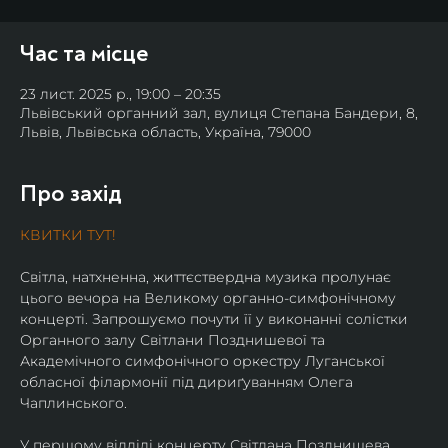
Час та місце
23 лист. 2025 р., 19:00 – 20:35
Львівський органний зал, вулиця Степана Бандери, 8,
Львів, Львівська область, Україна, 79000
Про захід
КВИТКИ ТУТ!
Світла, натхненна, життєствердна музика пролунає 
цього вечора на Великому органно-симфонічному 
концерті. Запрошуємо почути її у виконанні солістки 
Органного залу Світлани Позднишевої та 
Академічного симфонічного оркестру Луганської 
обласної філармонії під дириґуванням Олега 
Чаплинського.
У першому відділі концерту Світлана Позднишева 