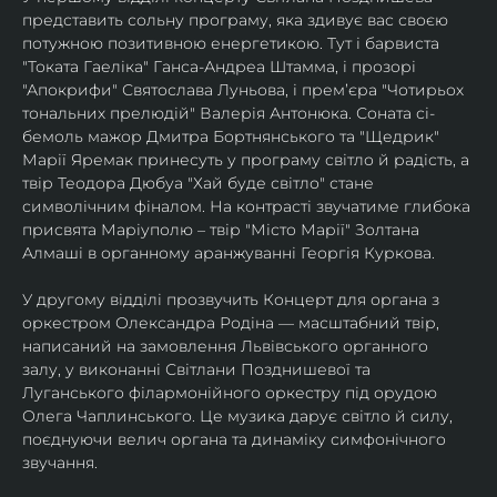
представить сольну програму, яка здивує вас своєю 
потужною позитивною енергетикою. Тут і барвиста 
"Токата Гаеліка" Ганса-Андреа Штамма, і прозорі 
"Апокрифи" Святослава Луньова, і премʼєра "Чотирьох 
тональних прелюдій" Валерія Антонюка. Соната сі-
бемоль мажор Дмитра Бортнянського та "Щедрик" 
Марії Яремак принесуть у програму світло й радість, а 
твір Теодора Дюбуа "Хай буде світло" стане 
символічним фіналом. На контрасті звучатиме глибока 
присвята Маріуполю – твір "Місто Марії" Золтана 
Алмаші в органному аранжуванні Георгія Куркова.
У другому відділі прозвучить Концерт для органа з 
оркестром Олександра Родіна — масштабний твір, 
написаний на замовлення Львівського органного 
залу, у виконанні Світлани Позднишевої та 
Луганського філармонійного оркестру під орудою 
Олега Чаплинського. Це музика дарує світло й силу, 
поєднуючи велич органа та динаміку симфонічного 
звучання.