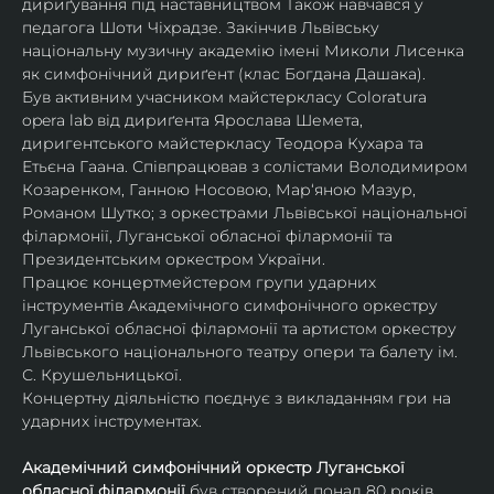
дириґування під наставництвом Також навчався у 
педагога Шоти Чіхрадзе. Закінчив Львівську 
національну музичну академію імені Миколи Лисенка 
як симфонічний дириґент (клас Богдана Дашака). 
Був активним учасником майстеркласу Coloratura 
opera lab від дириґента Ярослава Шемета, 
диригентського майстеркласу Теодора Кухара та 
Етьєна Гаана. Співпрацював з солістами Володимиром 
Козаренком, Ганною Носовою, Мар‘яною Мазур, 
Романом Шутко; з оркестрами Львівської національної 
філармонії, Луганської обласної філармонії та 
Президентським оркестром України. 
Працює концертмейстером групи ударних 
інструментів Академічного симфонічного оркестру 
Луганської обласної філармонії та артистом оркестру 
Львівського національного театру опери та балету ім. 
С. Крушельницької.
Концертну діяльністю поєднує з викладанням гри на 
ударних інструментах.
Академічний симфонічний оркестр Луганської 
обласної філармонії 
був створений понад 80 років 