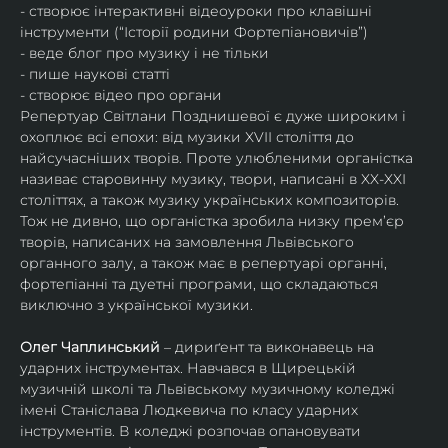
- створює інтерактивні відеоуроки про клавішні 
інструменти (“Історії родини Фортепіановичів”) 
- веде блог про музику і не тільки
- пише наукові статті
- створює відео про органи
Репертуар Світлани Позднишевої є дуже широким і 
охоплює всі епохи: від музики XVII століття до 
найсучасніших творів. Проте улюбленими органістка 
називає старовинну музику, твори, написані в XX-XXI 
століттях, а також музику українських композиторів. 
Тож не дивно, що органістка зробила низку прем’єр 
творів, написаних на замовлення Львівського 
органного залу, а також має в репертуарі органні, 
фортепіанні та дуетні програми, що складаються 
виключно з української музики. 
Олег Чаплинський
 – дириґент та виконавець на 
ударних інструментах. Навчався в Щирецькій 
музичній школі та Львівському музичному коледжі 
імені Станіслава Людкевича по класу ударних 
інструментів. В коледжі розпочав опановувати 