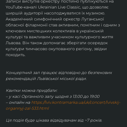
Записи виступів оркестру постійно публікуються на 
YouTube-каналі Ukrainian Live Classic, що дозволяє 
ширшій аудиторії насолоджуватися їх музикою​.
Академічний симфонічний оркестр Луганської 
обласної філармонії став активним, помітним і одним з 
ключових мистецьких колективів в українській 
культурі та важливим учасником культурного життя 
Львова. Він також допомагає зберігати осередок 
культури тимчасово окупованого регіону, звідки 
походить.
Концертний зал працює відповідно до безпекових 
рекомендацій Львівської міської ради.
Квитки можна придбати:
– у касі Органного залу щодня з 13:00 до 19:00
– онлайн на 
https://lviv.kontramarka.ua/uk/concert/lvivskij-
organnyj-zal-533.html
Ця подія буде цікава відвідувачам від ~7 років.