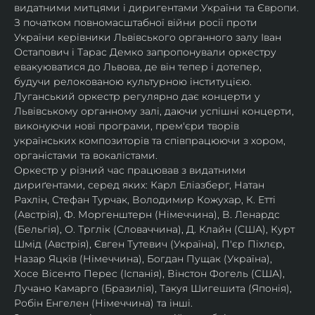
видатними митцями і диригентами України та Європи.
З початком повномасштабної війни росії проти 
України керівники Львівського органного залу Іван 
Остапович і Тарас Демко запропонували оркестру 
евакуюватися до Львова, де він тепер і дотепер, 
будучи релокованою культурною інституцією. 
Луганський оркестр регулярно дає концерти у 
Львівському органному залі, даючи успішні концерти, 
виконуючи нові програми, прем'єри творів 
українських композиторів та співпрацюючи з хором, 
органістами та вокалістами.
Оркестр у різний час працював з видатними 
дириґентами, серед яких: Карл Еліазберг, Натан 
Рахлін, Стефан Турчак, Володимир Кожухар, К. Етті 
(Австрія), Ф. Моргенштерн (Німеччина), В. Ленардс 
(Бельгія), О. Трглік (Словаччина), Д. Клайн (США), Курт 
Шмід (Австрія), Євген Тутевич (Україна), П'єр Піхлєр, 
Назар Яцків (Німеччина), Богдан Пущак (Україна), 
Хосе Вісенто Перес (Іспанія), Вінстон Фогель (США), 
Лучано Камарго (Бразилія), Такуя Шигешита (Японія), 
Робін Енгелен (Німеччина) та інші.