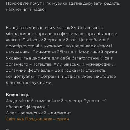
Приходьте почути, як музика здатна дарувати радість, 
натхнення й надію.
Концерт відбувається у межах XV Львівського 
міжнародного органного фестивалю, організатором 
якого є Львівський органний зал. Це особливий 
простір зустрічі з музикою, що наповнює світлом і 
натхненням. Почуйте найбільший історичний орган 
України та відкрийте для себе багатогранний світ 
органного мистецтва! XV Львівський міжнародний 
органний фестиваль – це висока майстерність, 
концептуальні програми й радість, якою мистецтво 
ділиться зі слухачами.
Виконавці:
Академічний симфонічний оркестр Луганської 
обласної філармонії
Олег Чаплинський – дириґент
Світлана Позднишева – орган