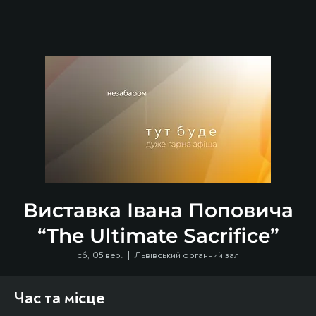
Виставка Івана Поповича
“The Ultimate Sacrifice”
сб, 05 вер.
  |  
Львівський органний зал
Час та місце