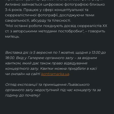
Активно займається цифровою фотографією близько 
3-4 років. Працює у сфері концептуальної та 
сюрреалістичної фотографії, досліджуючи теми 
сакральності, абсурду та тілесності.
"Мої останні роботи поєднують досвід сюрреалістів ХХ 
ст. з авторськими методами постобробки", – говорить 
митець.
Виставка діє із 5 вересня по 1 жовтня, щодня з 13:00 до 
18:00. Вхід у Галерею органного залу – за вхідним 
квитком, який дає також право відвідування 
концертного залу. Квитки можна придбати в касі 
чи онлайн на сайті 
kontramarka.ua
.
Огляд експозиції та приміщення Львівського 
органного залу недоступний під час концерту та за 
годину до початку!