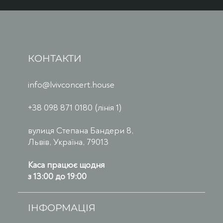
КОНТАКТИ
info@lvivconcert.house
+38 098 871 0180 (лінія 1)
вулиця Степана Бандери 8,
Львів, Україна, 79013
Каса працює щодня
з 13:00 до 19:00
ІНФОРМАЦІЯ