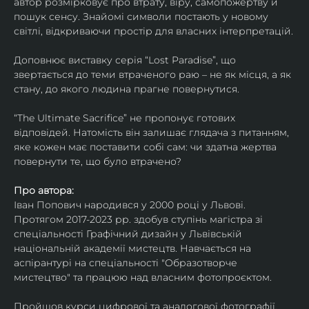
автор розмірковує про втрату, віру, самопожертву й 
пошук сенсу. Знайомі символи постають у новому 
світлі, відкриваючи простір для власних інтерпретацій.
Доповнює виставку серія “Lost Paradise”, що 
звертається до теми втраченого раю – не як місця, а як 
стану, до якого людина прагне повернутися.
“The Ultimate Sacrifice” не пропонує готових 
відповідей. Натомість він залишає глядача з питанням, 
яке кожен має поставити собі сам: чи здатна жертва 
повернути те, що було втрачено?
Про автора:
Іван Попович народився у 2000 році у Львові. 
Протягом 2017-2023 рр. здобув ступінь магістра зі 
спеціальності Графічний дизайн у Львівській 
національній академії мистецтв. Навчається на 
аспірантурі на спеціальності "Образотворче 
мистецтво" та працюю над власним фотопроєктом.
Пройшов курси цифрової та аналогової фотографії. 