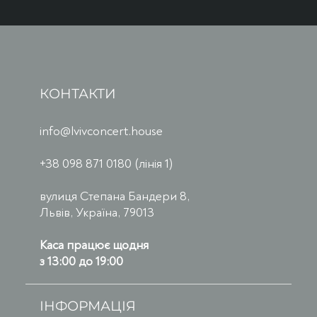
КОНТАКТИ
info@lvivconcert.house
+38 098 871 0180 (лінія 1)
вулиця Степана Бандери 8,
Львів, Україна, 79013
Каса працює щодня
з 13:00 до 19:00
ІНФОРМАЦІЯ