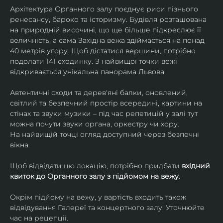
Архітектура Органного залу поєднує риси пізнього 
ренесансу, бароко та історизму. Будівля розташована 
на природній височині, що ще більше підкреслює її 
величність, а сама Західна вежа здіймається на понад 
40 метрів угору. Щоб дістатися вершини, потрібно 
подолати 141 сходинку. З найвищої точки вежі 
відкривається унікальна панорама Львова
Автентичні сходи та дерев'яні балки, оновлений, 
світлий та безпечний простір всередині, картини на 
стінах та звуки музики – під час репетицій у залі тут 
можна почути звуки органа, оркестру чи хору. 
На найвищій точці огляд доступний через безпечні 
вікна.
Щоб відвідати цю локацію, потрібно придбати 
вхідний 
квиток до Органного залу з підйомом на вежу
.
Окрім підйому на вежу, у вартість входить також 
відвідування Галереї та концертного залу. Уточнюйте 
час на рецепції.