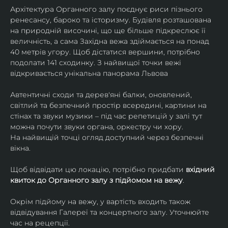
Архітектура Органного залу поєднує риси пізнього 
ренесансу, бароко та історизму. Будівля розташована 
на природній височині, що ще більше підкреслює її 
величність, а сама Західна вежа здіймається на понад 
40 метрів угору. Щоб дістатися вершини, потрібно 
подолати 141 сходинку. З найвищої точки вежі 
відкривається унікальна панорама Львова
Автентичні сходи та дерев'яні балки, оновлений, 
світлий та безпечний простір всередині, картини на 
стінах та звуки музики – під час репетицій у залі тут 
можна почути звуки органа, оркестру чи хору. 
На найвищій точці огляд доступний через безпечні 
вікна.
Щоб відвідати цю локацію, потрібно придбати 
вхідний 
квиток до Органного залу з підйомом на вежу
.
Окрім підйому на вежу, у вартість входить також 
відвідування Галереї та концертного залу. Уточнюйте 
час на рецепції.