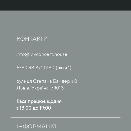
КОНТАКТИ
info@lvivconcert.house
+38 098 871 0180 (лінія 1)
вулиця Степана Бандери 8,
Львів, Україна, 79013
Каса працює щодня
з 13:00 до 19:00
ІНФОРМАЦІЯ