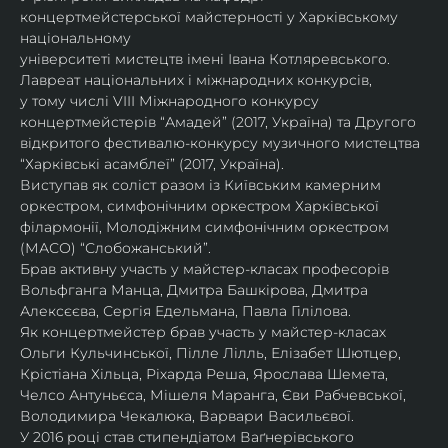
концертмейстерської майстерності у Харківському 
національному
університеті мистецтв імені Івана Котляревського. 
Лавреат національних і міжнародних конкурсів,
у тому числі VIII Міжнародного конкурсу 
концертмейстерів “Амадей” (2017, Україна) та Другого
відкритого фестивалю-конкурсу музичного мистецтва 
“Харківські асамблеї” (2017, Україна).
Виступав як соліст разом із Київським камерним 
оркестром, симфонічним оркестром Харківської
філармонії, Молодіжним симфонічним оркестром 
(МАСО) “Слобожанський”.
Брав активну участь у майстер-класах професорів 
Вольфганга Манца, Дмитра Башкірова, Дмитра
Алексєєва, Сергія Едельмана, Павла Гілілова.
Як концертмейстер брав участь у майстер-класах 
Ольги Кульчинської, Пілле Лілль, Елізабет Шютцер, 
Крістіана Хільца, Ріхарда Реша, Ярослава Шемета, 
Челсо Антуньєса, Мішеля Маранга, Єви Рабчевської, 
Володимира Чекалюка, Варвари Васильєвої.
У 2016 році став стипендіатом Ваґнерівського 