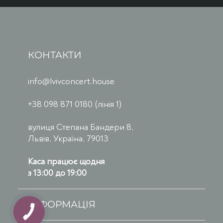
КОНТАКТИ
info@lvivconcert.house
+38 098 871 0180 (лінія 1)
вулиця Степана Бандери 8,
Львів, Україна, 79013
Каса працює щодня
з 13:00 до 19:00
ІНФОРМАЦІЯ