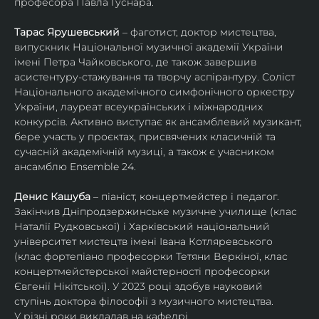
професора Павла Гуснара.
Тарас Ярушевський
 – фаготист, доктор мистецтва, 
випускник Національної музичної академії України 
імені Петра Чайковського, де також завершив 
асистентуру-стажування та творчу аспірантуру. Соліст 
Національного академічного симфонічного оркестру 
України, лауреат всеукраїнських і міжнародних 
конкурсів. Активно виступає як ансамблевий музикант, 
бере участь у проєктах, присвячених класичній та 
сучасній академічній музиці, а також є учасником 
ансамблю Ensemble 24.
Денис Кашуба
 – піаніст, концертмейстер і педагог. 
Закінчив Дніпродзержинське музичне училище (клас 
Наталії Рудковської) і Харківський національний 
університет мистецтв імені Івана Котляревського 
(клас фортепіано професорки Тетяни Веркіної, клас 
концертмейстерської майстерності професорки 
Євгенії Нікітської). У 2023 році здобув науковий 
ступінь доктора філософії з музичного мистецтва.
У різні роки викладав на кафедрі 