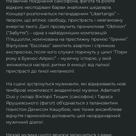
Незвичне поєднання саксофона, фагота та рояля 
відкриє несподівані барви знайомих шедеврів. 
Концерт розпочнеться легендарним “Libertango” – 
твором, що втілює свободу, пристрасть і невгамовну 
енергію танго. Далі прозвучить проникливе “Oblivion” 
(“Забуття”) – одна з найвідоміших композицій 
П'яццолли, номінована на престижну премію “Греммі”. 
Віртуозне “Escolaso” захопить азартом і стрімкою 
експресією, після чого слухачі поринуть у цикл “Пори 
року в Буенос-Айресі” – музичну історію, у якій 
змінюються настрої, ритми й емоції: від палкої 
пристрасті до тихої меланхолії. 
На сцені зустрінуться музиканти, які відкривають нові 
темброві можливості академічної музики. Adamant 
Duo у складі Вікторії Тищик (саксофон) і Тараса 
Ярушевського (фагот) об’єднається з талановитим 
піаністом Денисом Кашубою, чиє тонке ансамблеве 
відчуття гармонійно доповнить цей неординарний 
музичний діалог.
Нехай музика цього вечора залишиться з вами 