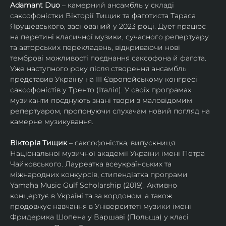
Adamant Duo
 – камерний ансамбль у складі 
саксофоністки Вікторії Тищик та фаготиста Тараса 
Ярушевського, заснований у 2023 році. Дует працює 
на перетині класичної музики, сучасного репертуару 
та авторських перекладень, відкриваючи нові 
темброві можливості поєднання саксофона й фагота. 
Уже наступного року після створення ансамбль 
представив Україну на ІІІ Європейському конгресі 
саксофоністів у Тренто (Італія). У своїх програмах 
музиканти поєднують знані твори з маловідомим 
репертуаром, пропонуючи слухачам новий погляд на 
камерне музикування.
Вікторія Тищик
 – саксофоністка, випускниця 
Національної музичної академії України імені Петра 
Чайковського. Лауреатка всеукраїнських та 
міжнародних конкурсів, стипендіатка програми 
Yamaha Music Gulf Scholarship (2019). Активно 
концертує в Україні та за кордоном, а також 
продовжує навчання в Університеті музики імені 
Фридерика Шопена у Варшаві (Польща) у класі 