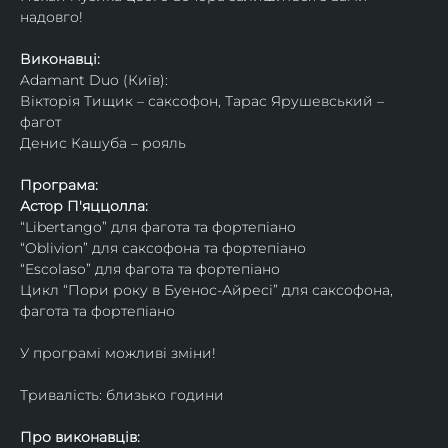
надовго!
Виконавці: 
Adamant Duo (Київ): 
Вікторія Тищик – саксофон, Тарас Ярушевський – 
фагот
Денис Кашуба – рояль
Програма:
Астор П'яццолла:
“Libertango” для фагота та фортепіано
“Oblivion” для саксофона та фортепіано
“Escolaso” для фагота та фортепіано
Цикл “Пори року в Буенос-Айресі” для саксофона, 
фагота та фортепіано
У програмі можливі зміни!
Тривалість: близько години
Про виконавців: