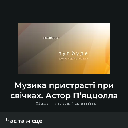
Музика пристрасті при
свічках. Астор П’яццолла
пт, 02 жовт.
  |  
Львівський органний зал
Час та місце