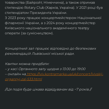
товариства (Байройт, Німеччина), а також отримав
стипендію Rotary Club (Харків, Україна). У 2021 році був 
стипендіатом Президента України. 
З 2023 року працює концертмейстером Національної 
філармонії України, а з 2024 року концертмейстер 
Київського національного академічного театру 
оперети (за сумісництвом).
Концертний зал працює відповідно до безпекових 
рекомендацій Львівської міської ради.
Квитки можна придбати:
– у касі Органного залу щодня з 13:00 до 19:00
– онлайн на
https://lviv.kontramarka.ua/uk/concert/lvivskij-
organnyj-zal-533.html
//Ця подія буде цікава відвідувачам від ~7 років.//