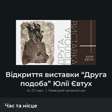
Відкриття виставки “Друга
подоба” Юлії Євтух
пт, 07 серп.
  |  
Львівський органний зал
Час та місце