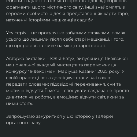
Роботи поділені на кілька форматів: одні відтворюють 
фрагменти цього містичного світу, інші знайомлять з 
героями особисто, а деякі представлені як карти таро, 
натхненні історіями мешканців садиби.
Уся серія – це прогулянка забутими стежками, поміж 
усього що лишили після себе старі мешканці. І того, 
що проростає та живе на місці старої історії.
Авторка виставки – Юлія Євтух, випускниця Львівської 
національної академії мистецтв та переможниця 
конкурсу "Індекс імені Маріуша Казани" 2025 року. У 
своїй практиці вона досліджує стани, які важко 
передати словами: підсвідомі переживання, сни та 
містичні відчуття. Її мета – спонукати глядача не просто 
дивитися на роботи, а емоційно відчути світ, який за 
ними стоїть.
Запрошуємо зануритися у цю історію у Галереї 
органного залу.