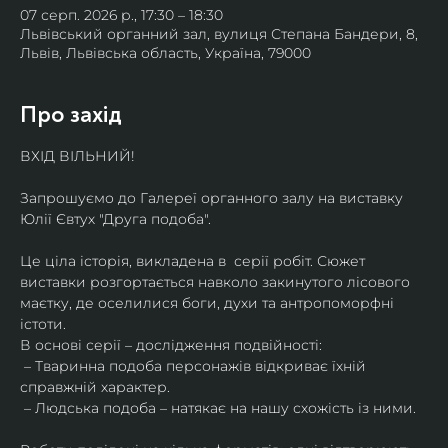
07 серп. 2026 р., 17:30 – 18:30
Львівський органний зал, вулиця Степана Бандери, 8,
Львів, Львівська область, Україна, 79000
Про захід
ВХІД ВІЛЬНИЙ!
Запрошуємо до Галереї органного залу на виставку 
Юлії Євтух "Друга подоба".
Це ціла історія, викладена в  серії робіт. Сюжет 
виставки розгортається навколо закинутого лісового 
маєтку, де оселилися боги, духи та антропоморфні 
істоти.
В основі серії – дослідження подвійності:
 – Тваринна подоба персонажів відкриває їхній 
справжній характер.
 – Людська подоба – натякає на нашу схожість із ними.