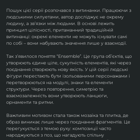
Пошук цієї серії розпочався з витинанки. Працюючи з 
людськими силуетами, автор досліджує не окрему 
людину, а зв’язки між людьми. В основі лежить 
принцип цілісності, притаманний традиційній 
витинанці: окремі елементи не можуть існувати самі 
по собі – вони набувають значення лише у взаємодії.
Так з’явилося поняття “Ensemble”. Це група об’єктів, що 
утворюють єдине ціле, сукупність елементів, які через 
поєднання створюють нову якість. У цій серії людські 
фігури перестають бути ізольованими персонажами і 
перетворюються на модулі, знаки та елементи 
структури. Через повторення, симетрію та 
взаємозалежність вони утворюють ланцюги, 
орнаменти та ритми.
Важливим мотивом стала також мозаїка та плитка, де 
образ виникає лише через поєднання фрагментів. Це 
перегукується з темою руху: композиції часто 
народжуються з поз, що нагадують спільну 