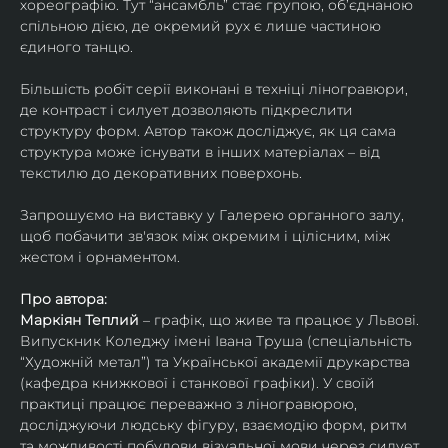
хореографію. Тут “ансамбль” стає групою, об’єднаною 
спільною дією, де окремий рух є лише частиною 
єдиного танцю.
Більшість робіт серії виконані в техніці ліногравюри, 
де контраст і силует дозволяють підкреслити 
структуру форм. Автор також досліджує, як ця сама 
структура може існувати в інших матеріалах – від 
текстилю до декоративних поверхонь.
Запрошуємо на виставку у Галерею органного залу, 
щоб побачити зв'язок між окремим і цілісним, між 
жестом і орнаментом.
Про автора:
Маркіян Теплий
 – графік, що живе та працює у Львові. 
Випускник Коледжу імені Івана Труша (спеціальність 
“Художній метал”) та Української академії друкарства 
(кафедра книжкової і станкової графіки). У своїй 
практиці працює переважно з ліногравюрою, 
досліджуючи людську фігуру, взаємодію форм, ритм 
та можливості побудови візуальної мови через силует 