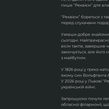
пише “Реквієм” для вла
“Реквієм” бореться з т
перед слухачами подоро
Узявши добре знайомий 
сьогодні. Найпрекрасні
вісім тактів, завершив 
закінчується, але його 
з майбутнім.
У 1826 році у греко-ка
якому син Вольфганга 
У 2026 році у Львові “Р
українській війні. 
Запрошуємо почути лег
обласної філармонії, щ