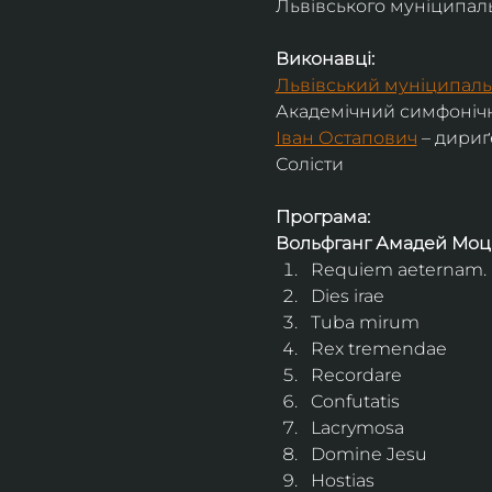
Львівського муніципальн
Виконавці:
Львівський муніципаль
Академічний симфонічн
Іван Остапович
 – дириґ
Солісти
Програма:
Вольфганг Амадей Моц
Requiem aeternam. 
Dies irae
Tuba mirum
Rex tremendae
Recordare
Confutatis
Lacrymosa
Domine Jesu
Hostias