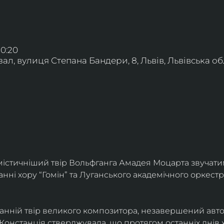
20:20
л, вулиця Степана Бандери, 8, Львів, Львівська обл
істичніший твір Вольфганга Амадея Моцарта звучати
анні хору “Гомін” та Луганського академічного оркестр
танній твір великого композитора, незавершений авт
Констанція стверджувала, що протягом останніх днів 