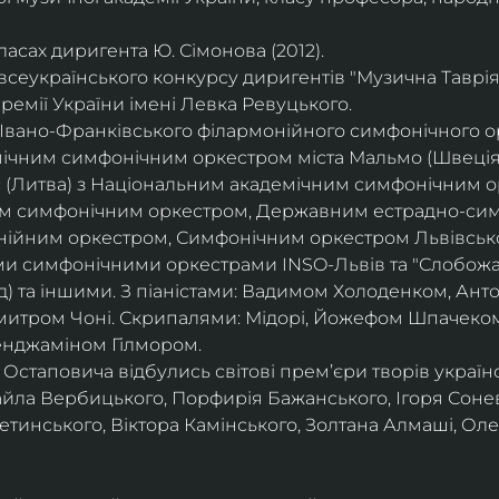
асах диригента Ю. Сімонова (2012).
всеукраїнського конкурсу диригентів "Музична Таврія"
ремії України імені Левка Ревуцького.
вано-Франківського філармонійного симфонічного орк
ічним симфонічним оркестром міста Мальмо (Швеція
с (Литва) з Національним академічним симфонічним о
м симфонічним оркестром, Державним естрадно-сим
нійним оркестром, Симфонічним оркестром Львівсько
ми симфонічними оркестрами INSO-Львів та "Слобожа
д) та іншими. З піаністами: Вадимом Холоденком, Ан
итром Чоні. Скрипалями: Мідорі, Йожефом Шпачеком
енджаміном Гілмором.
 Остаповича відбулись світові прем’єри творів україн
айла Вербицького, Порфирія Бажанського, Ігоря Соне
инського, Віктора Камінського, Золтана Алмаші, Оле