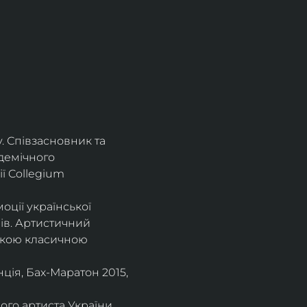
. Співзасновник та 
демічного 
ї Collegium 
оції української 
ів. Артистичний 
ською класичною 
ія, Бах-Маратон 2015, 
го артиста України, 