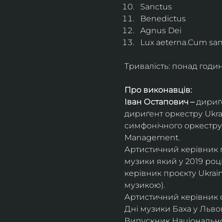
Sanctus
Benedictus
Agnus Dei
Lux aeterna.Cum sanc
Тривалість: понад годи
Про виконавців:
Іван Остапович – 
дириґе
дириґент оркестру Ukrai
симфонічного оркестру 
Management.
Артистичний керівник пр
музики який у 2019 роц
керівник проєкту Ukrai
музикою).
Артистичний керівник 
Дні музики Баха у Львові
Випускник Національної