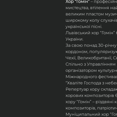
Хор “Гомін” 
– професійн
мистецтва, втілення на
великим пластом музичн
широкому колу слухачів
української пісні. 
Львівський хор “Гомін”
України. 
За свою понад 30-річну 
кордоном, популяризуюч
Чехії, Великобританії, С
Спільно з Управлінням 
організатором культурн
Міжнародного фестивалю
“Хваліте Господа з небес
Репертуар хору складают
хорових композиторів 
хору “Гомін” – різдвяні
композиторів, патріоти
Муніципальний хор “Гом