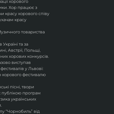
ції хорового 
ики. Хор працює з 
и красу хорового співу 
ухачам красу 
Музичного товариства 
Україні та за 
, Австрії, Польщі, 
енних хорових конкурсів.
азово виступав 
фестивалів у Львові: 
го хорового фестивалю 
ькі пісні, твори 
 публікою програм 
узика українських 
. 
лу “Чорнобиль” від 