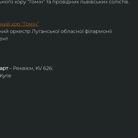
ого хору “Гомін” та провідних львівських солістів.
ний хор “Гомін”
ий оркестр Луганської обласної філармонії
ент
арт
 – Реквієм, KV 626:
Kyrie