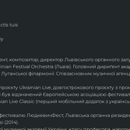
tis tuis
ну
нт, композитор, директор Львівського органного залу
nian Festival Orchestra (Львів). Головний дириґент ака
Луганської філармонії. Співзасновник музичної агенці
оєкту Ukrainian Live, довгострокового проєкту з пром
і був відзначений Європейською асоціацією фестивал
nian Live Classic (перший мобільний додаток з україн
фестивалю ЛюдкевичФест, Львівська органна резиденц
 (2014).
 музичної академії України, класу професора, народно