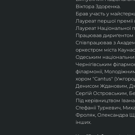
Віктора Здоренка.
Брав участь у майстеркл
Лауреат першої премії 
Лауреат Національної п
Працював дириґентом І
Співпрацював з Академ
оркестром міста Кауна
Одеським національни
Чернігівським філармо
філармонії, Молодіжни
хором "Cantus" (Ужгоро
Денисом Ждановим, Дм
Сергій Островським, Б
Під керівництвом Івана
Стефанії Туркевич, Мих
Фроляк, Олександра Щет
інших.