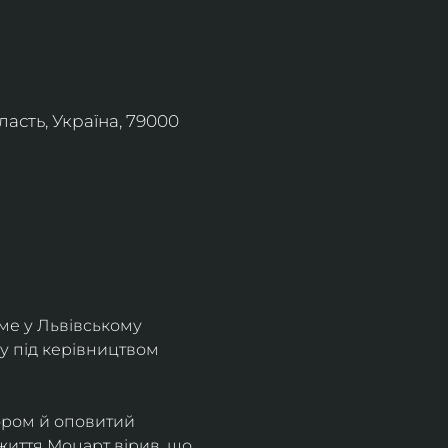
асть, Україна, 79000
ме у Львівському 
у під керівництвом 
ором й оповитий 
життя Моцарт вірив, що 