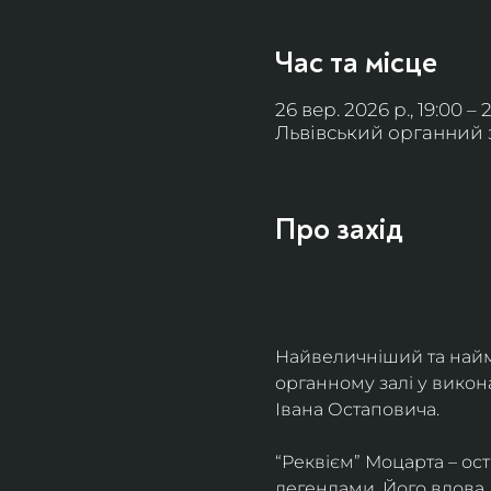
Час та місце
26 вер. 2026 р., 19:00 – 
Львівський органний за
Про захід
Найвеличніший та найм
органному залі у викон
Івана Остаповича.
“Реквієм” Моцарта – ос
легендами. Його вдова 