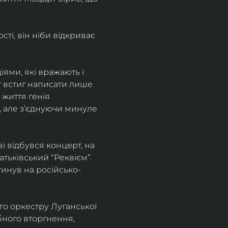
і, він ніби відкриває 
ями, які вражають і 
т встиг написати лише 
 життя генія 
, але зʼєднуючи минуле 
 відбувся концерт, на 
ьківський “Реквієм”.
агинув на російсько-
о оркестру Луганської 
бного вторгнення, 