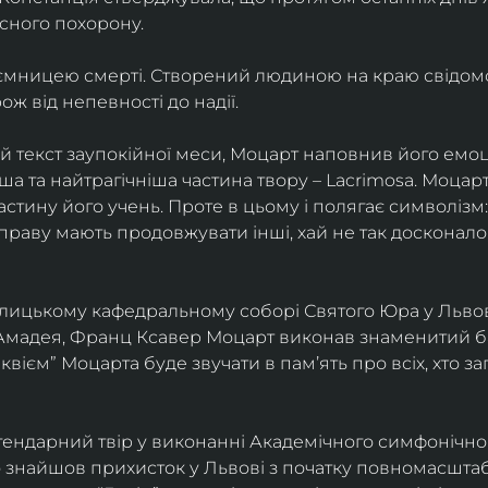
сного похорону.
аємницею смерті. Створений людиною на краю свідомост
ж від непевності до надії.
текст заупокійної меси, Моцарт наповнив його емоці
ша та найтрагічніша частина твору – Lacrimosa. Моцар
частину його учень. Проте в цьому і полягає символізм:
справу мають продовжувати інші, хай не так досконало
толицькому кафедральному соборі Святого Юра у Львові
Амадея, Франц Ксавер Моцарт виконав знаменитий бат
еквієм” Моцарта буде звучати в памʼять про всіх, хто з
ендарний твір у виконанні Академічного симфонічног
о знайшов прихисток у Львові з початку повномасшта