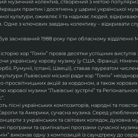
ий музичний колектив, створений з метою популяриза
йкращих практик і досягнень у царині української муз
ої культури, оживляє її та надихає людей, відкриваюч
. Одне з ключових завдань колективу – відкривати сл
 був заснований 1988 року при обласному відділенні 
історію хор “Гомін” провів десятки успішних виступів в 
и українську хорову музику (у США, Франції, Німеччині
ербії, Румунії, Іспанії, Швеції), ставав лауреатом числ
культури Львівської міської ради хор “Гомін” неоднор
о-просвітницьких акцій за кордоном, а також хорових 
 хорової музики “Львівські зустрічі” та Регіонально
”.
ь пісні українських композиторів, народні та повстанс
Європи та Америки, сучасна музика. Серед улюблених
 концерти з українських та світових колядок, духовна м
чні програми та оригінальні програми сучасної музики
ін” виконав одну з композицій із саундтреку до серіа