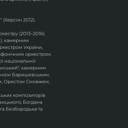
 (Херсон 2012).
естру (2013–2016).
), камерним 
ркестром України, 
фонічним оркестром. 
ї національної 
нський", камерним 
тонієм Баришевським, 
, Орестом Смовжем, 
ських композиторів 
вицького, Богдана 
га Безбородька та 