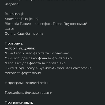
надовго!
Виконавці: 
Adamant Duo (Київ): 
Вікторія Тищик – саксофон, Тарас Ярушевський – 
фагот
Денис Кашуба – рояль
Програма:
Астор П'яццолла:
“Libertango” для фагота та фортепіано
“Oblivion” для саксофона та фортепіано
“Escolaso” для фагота та фортепіано
Цикл “Пори року в Буенос-Айресі” для саксофона, 
фагота та фортепіано
У програмі можливі зміни!
Тривалість: близько години
Про виконавців: