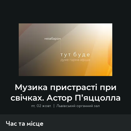
Музика пристрасті при
свічках. Астор П’яццолла
пт, 02 жовт.
  |  
Львівський органний зал
Час та місце