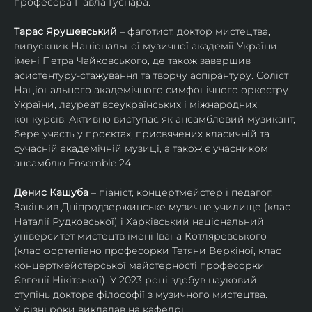
професора Павла Гуснара.
Тарас Ярушевський
 – фаготист, доктор мистецтва, 
випускник Національної музичної академії України 
імені Петра Чайковського, де також завершив 
асистентуру-стажування та творчу аспірантуру. Соліст 
Національного академічного симфонічного оркестру 
України, лауреат всеукраїнських і міжнародних 
конкурсів. Активно виступає як ансамблевий музикант, 
бере участь у проєктах, присвячених класичній та 
сучасній академічній музиці, а також є учасником 
ансамблю Ensemble 24.
Денис Кашуба
 – піаніст, концертмейстер і педагог. 
Закінчив Дніпродзержинське музичне училище (клас 
Наталії Рудковської) і Харківський національний 
університет мистецтв імені Івана Котляревського 
(клас фортепіано професорки Тетяни Веркіної, клас 
концертмейстерської майстерності професорки 
Євгенії Нікітської). У 2023 році здобув науковий 
ступінь доктора філософії з музичного мистецтва.
У різні роки викладав на кафедрі 