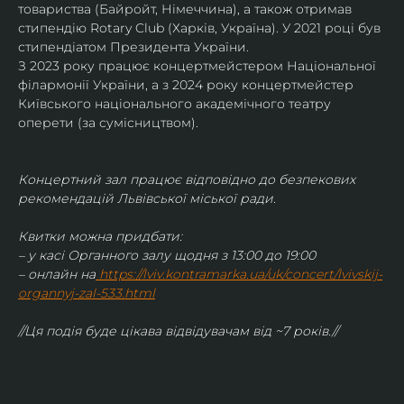
товариства (Байройт, Німеччина), а також отримав
стипендію Rotary Club (Харків, Україна). У 2021 році був 
стипендіатом Президента України. 
З 2023 року працює концертмейстером Національної 
філармонії України, а з 2024 року концертмейстер 
Київського національного академічного театру 
оперети (за сумісництвом).
Концертний зал працює відповідно до безпекових 
рекомендацій Львівської міської ради.
Квитки можна придбати:
– у касі Органного залу щодня з 13:00 до 19:00
– онлайн на
https://lviv.kontramarka.ua/uk/concert/lvivskij-
organnyj-zal-533.html
//Ця подія буде цікава відвідувачам від ~7 років.//