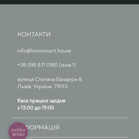
КОНТАКТИ
info@lvivconcert.house
+38 098 871 0180 (лінія 1)
вулиця Степана Бандери 8,
Львів, Україна, 79013
Каса працює щодня
з 13:00 до 19:00
ІНФОРМАЦІЯ
КНОПКА
ЗВ'ЯЗКУ