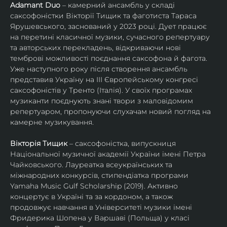
Adamant Duo
 – камерний ансамбль у складі 
саксофоністки Вікторії Тищик та фаготиста Тараса 
Ярушевського, заснований у 2023 році. Дует працює 
на перетині класичної музики, сучасного репертуару 
та авторських перекладень, відкриваючи нові 
темброві можливості поєднання саксофона й фагота. 
Уже наступного року після створення ансамбль 
представив Україну на ІІІ Європейському конгресі 
саксофоністів у Тренто (Італія). У своїх програмах 
музиканти поєднують знані твори з маловідомим 
репертуаром, пропонуючи слухачам новий погляд на 
камерне музикування.
Вікторія Тищик
 – саксофоністка, випускниця 
Національної музичної академії України імені Петра 
Чайковського. Лауреатка всеукраїнських та 
міжнародних конкурсів, стипендіатка програми 
Yamaha Music Gulf Scholarship (2019). Активно 
концертує в Україні та за кордоном, а також 
продовжує навчання в Університеті музики імені 
Фридерика Шопена у Варшаві (Польща) у класі 