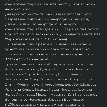
концертмейстерської майстерності у Харківському 
національному
університеті мистецтв імені Івана Котляревського. 
Лавреат національних і міжнародних конкурсів,
у тому числі VIII Міжнародного конкурсу 
концертмейстерів “Амадей” (2017, Україна) та Другого
відкритого фестивалю-конкурсу музичного мистецтва 
“Харківські асамблеї” (2017, Україна).
Виступав як соліст разом із Київським камерним 
оркестром, симфонічним оркестром Харківської
філармонії, Молодіжним симфонічним оркестром 
(МАСО) “Слобожанський”.
Брав активну участь у майстер-класах професорів 
Вольфганга Манца, Дмитра Башкірова, Дмитра
Алексєєва, Сергія Едельмана, Павла Гілілова.
Як концертмейстер брав участь у майстер-класах 
Ольги Кульчинської, Пілле Лілль, Елізабет Шютцер, 
Крістіана Хільца, Ріхарда Реша, Ярослава Шемета, 
Челсо Антуньєса, Мішеля Маранга, Єви Рабчевської, 
Володимира Чекалюка, Варвари Васильєвої.
У 2016 році став стипендіатом Ваґнерівського 