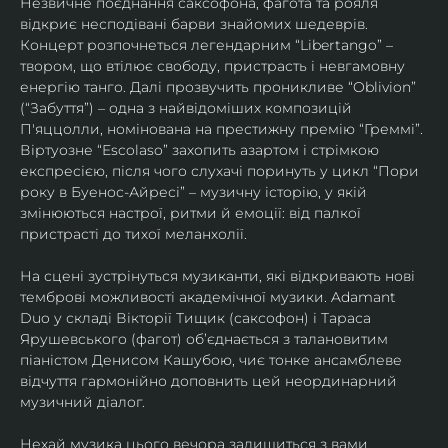
Незвичне поєднання саксофона, фагота та рояля 
відкриє несподівані барви знайомих шедеврів. 
Концерт розпочнеться легендарним “Libertango” – 
твором, що втілює свободу, пристрасть і невгамовну 
енергію танго. Далі прозвучить проникливе “Oblivion” 
(“Забуття”) – одна з найвідоміших композицій 
П'яццолли, номінована на престижну премію “Греммі”. 
Віртуозне “Escolaso” захопить азартом і стрімкою 
експресією, після чого слухачі поринуть у цикл “Пори 
року в Буенос-Айресі” – музичну історію, у якій 
змінюються настрої, ритми й емоції: від палкої 
пристрасті до тихої меланхолії. 
На сцені зустрінуться музиканти, які відкривають нові 
темброві можливості академічної музики. Adamant 
Duo у складі Вікторії Тищик (саксофон) і Тараса 
Ярушевського (фагот) об’єднається з талановитим 
піаністом Денисом Кашубою, чиє тонке ансамблеве 
відчуття гармонійно доповнить цей неординарний 
музичний діалог.
Нехай музика цього вечора залишиться з вами 