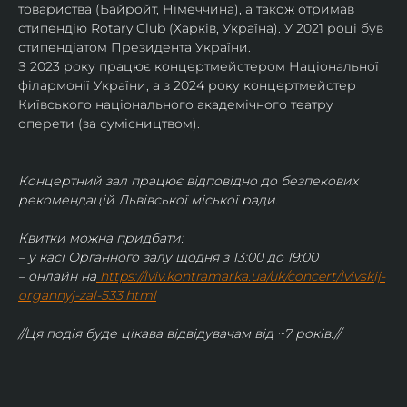
товариства (Байройт, Німеччина), а також отримав
стипендію Rotary Club (Харків, Україна). У 2021 році був 
стипендіатом Президента України. 
З 2023 року працює концертмейстером Національної 
філармонії України, а з 2024 року концертмейстер 
Київського національного академічного театру 
оперети (за сумісництвом).
Концертний зал працює відповідно до безпекових 
рекомендацій Львівської міської ради.
Квитки можна придбати:
– у касі Органного залу щодня з 13:00 до 19:00
– онлайн на
https://lviv.kontramarka.ua/uk/concert/lvivskij-
organnyj-zal-533.html
//Ця подія буде цікава відвідувачам від ~7 років.//