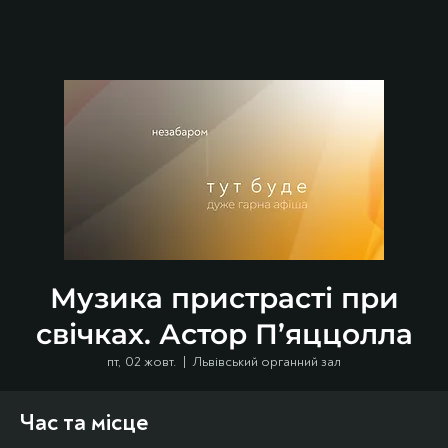
Музика пристрасті при
свічках. Астор П’яццолла
пт, 02 жовт.
  |  
Львівський органний зал
Час та місце