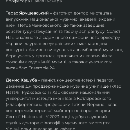
професора Павла Гуснара.
Тарас Ярушевський
 – фаготист, доктор мистецтва, 
випускник Національної музичної академії України 
імені Петра Чайковського, де також завершив 
асистентуру-стажування та творчу аспірантуру. Соліст 
Національного академічного симфонічного оркестру 
України, лауреат всеукраїнських і міжнародних 
конкурсів. Активно виступає як ансамблевий музикант, 
бере участь у проєктах, присвячених класичній та 
сучасній академічній музиці, а також є учасником 
ансамблю Ensemble 24.
Денис Кашуба
 – піаніст, концертмейстер і педагог. 
Закінчив Дніпродзержинське музичне училище (клас 
Наталії Рудковської) і Харківський національний 
університет мистецтв імені Івана Котляревського 
(клас фортепіано професорки Тетяни Веркіної, клас 
концертмейстерської майстерності професорки 
Євгенії Нікітської). У 2023 році здобув науковий 
ступінь доктора філософії з музичного мистецтва.
У різні роки викладав на кафедрі 