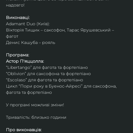
надовго!
Виконавці: 
Adamant Duo (Київ): 
Вікторія Тищик – саксофон, Тарас Ярушевський – 
фагот
Денис Кашуба – рояль
Програма:
Астор П'яццолла:
“Libertango” для фагота та фортепіано
“Oblivion” для саксофона та фортепіано
“Escolaso” для фагота та фортепіано
Цикл “Пори року в Буенос-Айресі” для саксофона, 
фагота та фортепіано
У програмі можливі зміни!
Тривалість: близько години
Про виконавців: