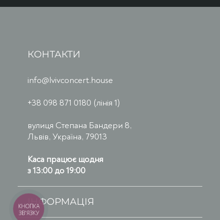
КОНТАКТИ
info@lvivconcert.house
+38 098 871 0180 (лінія 1)
вулиця Степана Бандери 8,
Львів, Україна, 79013
Каса працює щодня
з 13:00 до 19:00
ІНФОРМАЦІЯ
КНОПКА
ЗВ'ЯЗКУ