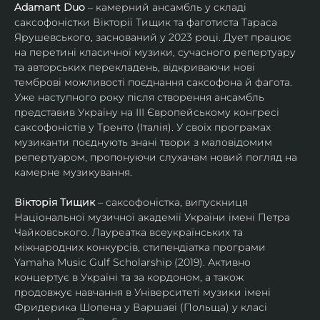
Adamant Duo
 – камерний ансамбль у складі 
саксофоністки Вікторії Тищик та фаготиста Тараса 
Ярушевського, заснований у 2023 році. Дует працює 
на перетині класичної музики, сучасного репертуару 
та авторських перекладень, відкриваючи нові 
темброві можливості поєднання саксофона й фагота. 
Уже наступного року після створення ансамбль 
представив Україну на ІІІ Європейському конгресі 
саксофоністів у Тренто (Італія). У своїх програмах 
музиканти поєднують знані твори з маловідомим 
репертуаром, пропонуючи слухачам новий погляд на 
камерне музикування.
Вікторія Тищик
 – саксофоністка, випускниця 
Національної музичної академії України імені Петра 
Чайковського. Лауреатка всеукраїнських та 
міжнародних конкурсів, стипендіатка програми 
Yamaha Music Gulf Scholarship (2019). Активно 
концертує в Україні та за кордоном, а також 
продовжує навчання в Університеті музики імені 
Фридерика Шопена у Варшаві (Польща) у класі 