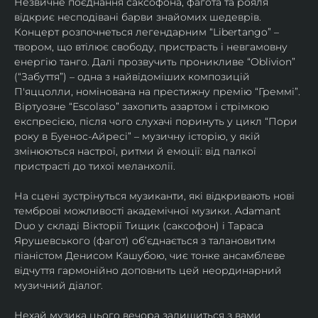
Незвичне поєднання саксофона, фагота та рояля 
відкриє несподівані барви знайомих шедеврів. 
Концерт розпочнеться легендарним “Libertango” – 
твором, що втілює свободу, пристрасть і невгамовну 
енергію танго. Далі прозвучить проникливе “Oblivion” 
(“Забуття”) – одна з найвідоміших композицій 
П'яццолли, номінована на престижну премію “Греммі”. 
Віртуозне “Escolaso” захопить азартом і стрімкою 
експресією, після чого слухачі поринуть у цикл “Пори 
року в Буенос-Айресі” – музичну історію, у якій 
змінюються настрої, ритми й емоції: від палкої 
пристрасті до тихої меланхолії. 
На сцені зустрінуться музиканти, які відкривають нові 
темброві можливості академічної музики. Adamant 
Duo у складі Вікторії Тищик (саксофон) і Тараса 
Ярушевського (фагот) об’єднається з талановитим 
піаністом Денисом Кашубою, чиє тонке ансамблеве 
відчуття гармонійно доповнить цей неординарний 
музичний діалог.
Нехай музика цього вечора залишиться з вами 