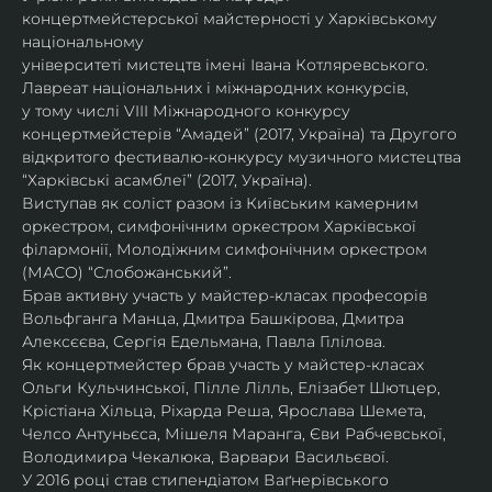
концертмейстерської майстерності у Харківському 
національному
університеті мистецтв імені Івана Котляревського. 
Лавреат національних і міжнародних конкурсів,
у тому числі VIII Міжнародного конкурсу 
концертмейстерів “Амадей” (2017, Україна) та Другого
відкритого фестивалю-конкурсу музичного мистецтва 
“Харківські асамблеї” (2017, Україна).
Виступав як соліст разом із Київським камерним 
оркестром, симфонічним оркестром Харківської
філармонії, Молодіжним симфонічним оркестром 
(МАСО) “Слобожанський”.
Брав активну участь у майстер-класах професорів 
Вольфганга Манца, Дмитра Башкірова, Дмитра
Алексєєва, Сергія Едельмана, Павла Гілілова.
Як концертмейстер брав участь у майстер-класах 
Ольги Кульчинської, Пілле Лілль, Елізабет Шютцер, 
Крістіана Хільца, Ріхарда Реша, Ярослава Шемета, 
Челсо Антуньєса, Мішеля Маранга, Єви Рабчевської, 
Володимира Чекалюка, Варвари Васильєвої.
У 2016 році став стипендіатом Ваґнерівського 