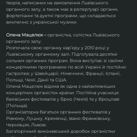
творів, написаних на замовлення Львівського 
органного залу, а також має в репертуарі органні, 
фортепіанні та дуетні програми, що складаються 
виключно з української музики. 
Олена Мацелюх – 
органістка, солістка Львівського 
органного залу.
Розпочала свою органну кар’єру у 2010 році у 
Львівському органному залі. Підготувала десятки 
сольних органних програм. Вона виступає зі своїми 
концертними програмами по всій Україні й постійно 
гастролює у Швейцарії, Німеччині, Франції, Іспанії, 
Польщі, Чехії, Данії та США.
Олена Мацелюх відома як одна з найактивніших 
концертних органісток країни. Постійна учасниця 
бахівських фестивалів у Брно (Чехія) та у Вроцлаві 
(Польща).
Організаторка багатьох органних фестивалів у 
Рівному, Луцьку, Кременці, Івано-Франківську, 
Чернівцях, Львові.
Багаторічний виконавський доробок органістки 