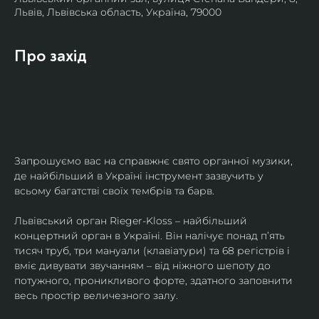
Львів, Львівська область, Україна, 79000
Про захід
Запрошуємо вас на справжнє свято органної музики, 
де найбільший в Україні інструмент зазвучить у 
всьому багатстві своїх тембрів та барв.
​Львівський орган Rieger-Kloss – найбільший 
концертний орган в Україні. Він налічує понад пʼять 
тисяч труб, три мануали (клавіатури) та 68 регістрів і 
вміє дивувати звучанням – від ніжного шепоту до 
потужного, проникливого форте, здатного заповнити 
весь простір величезного залу.