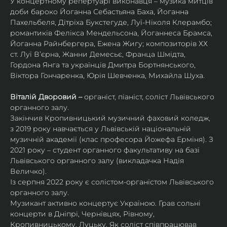
У концертному репертуарі виконавця – музика митців 
доби бароко Йоганна Себастьяна Баха, Йоганна 
Пахельбеля, Дітріха Букстегуде, Луї-Ніколя Клерамбо; 
романтиків Фелікса Мендельсона, Йоганнеса Брамса, 
Йоганна Райнбергера, Ежена Жигу; композиторів ХХ 
ст. Луї В’єрна, Жанни Демесьє, Франца Шмідта, 
Гордона Янга та українців Дмитра Бортнянського, 
Віктора Гончаренка, Юрія Шевченка, Михайла Шуха.
Віталій Дворовий – 
органіст, піаніст, соліст Львівського 
органного залу.
Закінчив Кропивницький музичний фаховий коледж, 
з 2019 року навчається у Львівській національній 
музичній академії (клас професора Йожефа Ерміня). З 
2021 року – студент органного факультативу на базі 
Львівського органного залу (викладачка Надія 
Величко).
Із серпня 2022 року є солістом-органістом Львівського 
органного залу.
Музикант активно концертує Україною. Грав сольні 
концерти в Дніпрі, Чернівцях, Рівному, 
Кропивницькому, Луцьку. Як соліст співпрацював 