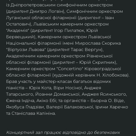
із Дніпропетровським симфонічним оркестром 
(дириґент Дмитро Логвін), Симфонічним оркестром 
Луганської обласної філармонії (диригент – Іван 
Остапович), Львівським камерним оркестром 
"Академія" (дириґент Ігор Пилатюк, Юрій 
Бервецький), Камерним оркестром Львівської 
Національної філармонії імені Мирослава Скорика 
"Віртуози Львова" (дириґент Тарас Вергун), 
Академічним камерним оркестром Рівненської 
обласної філармонії (дириґент – Юрій Скрипник), 
Камерним оркестром "Concertino" Кіровоградської 
обласної філармонії (художній керівник Н. Хілобокова).
Брав участь у майстер-класах багатьох відомих 
піаністів – Юрія Кота, Віри Носіної, Анджея 
Татарського, Йоанни Доманської, Анджея Ясинського, 
Єжена Індіча, Акіко Ебі; та органістів – Бьорна О. Віде, 
Якобуса Ґладзіви, Валерії Балаховської, Ірини Харечко 
та Станіслава Калініна.
Концертний зал працює відповідно до безпекових 