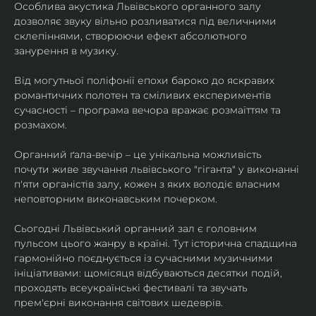
Особлива акустика Львівського органного залу 
дозволяє звуку вільно розливатися під величними 
склепіннями, створюючи ефект абсолютного 
занурення в музику.
​Від могутньої поліфонії епохи бароко до яскравих 
романтичних полотен та сміливих експериментів 
сучасності – програма вечора вражає розмаїттям та 
розмахом.
​Органний ґала-вечір – це унікальна можливість 
почути живе звучання львівського "гіганта" у виконанні 
п'яти органістів залу, кожен з яких володіє власним 
неповторним виконавським почерком.
​Сьогодні Львівський органний зал є головним 
пульсом цього жанру в країні. Тут історична спадщина 
гармонійно поєднується із сучасними музичними 
ініціативами: щомісяця відбуваються десятки подій, 
проходять всеукраїнські фестивалі та звучать 
прем'єрні виконання світових шедеврів.