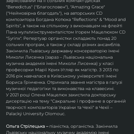
зафіксований на її сольних компакт-дисках 
"Benedictus" ("Благословен"), "Amazing Grace" 
("Неймовірна благодать"), на авторських CD 
композитора Богдана Котюка "Reflections" & "Mood and 
Spirits", а також на спільному з виконавцем на флейті 
Пана мультиінструменталістом Ігорем Мацелюхом CD 
"Syrinx". Репертуар органістки складають понад 20 
сольних програм, а також у складі різних ансамблів.
Закінчила Львівську державну консерваторію імені 
Миколи Лисенка (зараз – Львівська національна 
музична академія імені Миколи Лисенка) у класі 
професорки Марії Крих-Угляр як магістр. З 2013 по 
2016 рік навчалася в Київському університеті імені 
Бориса Грінченка. Отримала звання магістра в галузі 
музичної педагогіки та виконавства на клавесині.
У 2021 році Олена Мацелюх захистила докторську 
дисертацію на тему "Сакральне і профанне в органній 
творчості композиторів України та Чехії" в Чехії – 
Palacký University Olomouc.
Ольга Стрілецька – 
піаністка, органістка. Закінчила 
Львівську національну музичну академію імені 