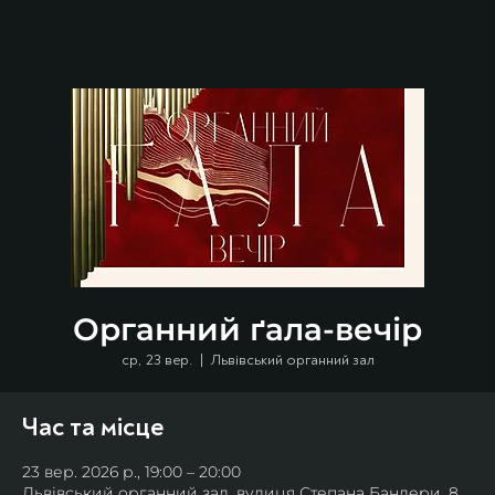
Органний ґала-вечір
ср, 23 вер.
  |  
Львівський органний зал
Час та місце
23 вер. 2026 р., 19:00 – 20:00
Львівський органний зал, вулиця Степана Бандери, 8,