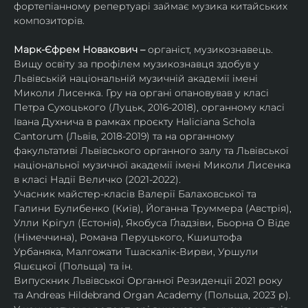
фортепіанному репертуарі займає музика китайських 
композиторів.
Марк-Єфрем Новакович – 
органіст, музикознавець. 
Вищу освіту за профілем музикознавця здобув у 
Львівській національній музичній академії імені 
Миколи Лисенка. Гру на органі опановував у класі 
Петра Сухоцького (Луцьк, 2016-2018), органному класі 
Івана Духнича в рамках проєкту Haliciana Schola 
Cantorum (Львів, 2018-2019) та на органному 
факультативі Львівського органного залу та Львівської 
національної музичної академії імені Миколи Лисенка 
в класі Надії Величко (2021-2022).
Учасник майстер-класів Валерії Балаховської та 
Галини Булибенко (Київ), Йоганна Труммера (Австрія), 
Улли Крігул (Естонія), Якобуса Ґладзіви, Бьорна О Віде 
(Німеччина), Романа Перуцького, Кшиштофа 
Урбаняка, Малгожати Тшаскалік-Вирви, Уршули 
Яшєцкої (Польща) та ін.
Випускник Львівської Органної Резиденції 2021 року 
та Andreas Hildebrand Organ Academy (Польща, 2023 р). 