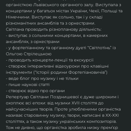
органісткою Львівського органного залу. Виступала з 
концертами у багатьох містах України, Чехії, Польщі та 
Німеччини. Виступає як сольно, так і у складі 
різноманітних ансамблів та з оркестрами.​
Світлана проводить різнопланову діяльність:
- виступає з сольними концертами, в камерних 
ансамблях, з оркестрами
- у фортепіанному та органному дуеті “Світлотінь” із 
Ольгою Стрілецькою
- проводить концерти-лекції та екскурсії
- створює інтерактивні відеоуроки про клавішні 
інструменти (“Історії родини Фортепіановичів”) 
- веде блог про музику і не тільки
- пише наукові статті
- створює відео про органи
Репертуар Світлани Позднишевої є дуже широким і 
охоплює всі епохи: від музики XVII століття до 
найсучасніших творів. Проте улюбленими органістка 
називає старовинну музику, твори, написані в XX-XXI 
століттях, а також музику українських композиторів. 
Тож не дивно, що органістка зробила низку прем’єр 