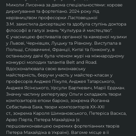
Миколи Лисенка за двома спеціальностями: хорове 
дириґування та фортепіано. 2024 року під 
керівництвом професорки Ластовецької 
З.М. захистила дисертацію та здобула ступінь доктора 
філософії в галузі знань "Культура й мистецтво".
Є учасницею фестивалів органної та камерної музики 
у Львові, Чернівцях, Луцьку та Рівному. Виступала в 
Польщі, Словаччині, Франції, Китаї та Гонконгу, в 
останньому двічі була членом журі на міжнародному 
конкурсі молодих талантів Belt and Road.
Вдосконалювала свою виконавську 
майстерність, беручи участь у майстер-класах у 
професорів Анджея Пікуля, Анджея Татарського, 
Анджея Ясінського, Урсули Барткевич, Марії Ердман.
Значну частину репертуару Ольги складають твори 
композиторів епохи бароко, зокрема Йоганна 
Себастьяна Баха, твори композиторів XX–XXI 
ст., зокрема Кароля Шимановського, Петеріса Васкса, 
Арво Пярта, Петера Махайдіка (є 
першовиконавицею окремих фортепіанних творів 
Петера Махайдіка в Україні). Вагоме місце в її 