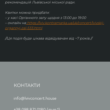
рекомендацій Львівської міської ради.
Квитки можна придбати:
– у касі Органного залу щодня з 13:00 до 19:00
– онлайн на
https://lviv.kontramarka.ua/uk/concert/lvivskij-
organnyj-zal-533.html
//Ця подія буде цікава відвідувачам від ~7 років.//
КОНТАКТИ
info@lvivconcert.house
+38 098 871 0180 (лінія 1)