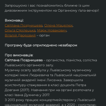
​Запрошуємо і вас познайомитись ближче із цим 
дивовижним інструментом на Органному ґала-вечорі!
Виконавці:
Світлана Позднишева
, 
Олена Мацелюх
,
Ольга Стрілецька
, 
Марк Новакович
,
Віталій Дворовий
 – орган
Програму буде оприлюднено незабаром
Про виконавців:
Світлана Позднишева
 – органістка, піаністка, солістка 
Львівського органного залу.
Музичну освіту здобула у Львівському музичному 
коледжі імені Людкевича та Львівській національній 
музичній академії імені Лисенка. Завершила 
асистентуру-стажування в класі доцента Петра 
Довганя (2017). Навчання гри на органі розпочала у 
класі Івана Духнича у 2017.
З 2013 року працює концертмейстером у Львівській 
національній музичній академії, а з 2020 - солісткою-