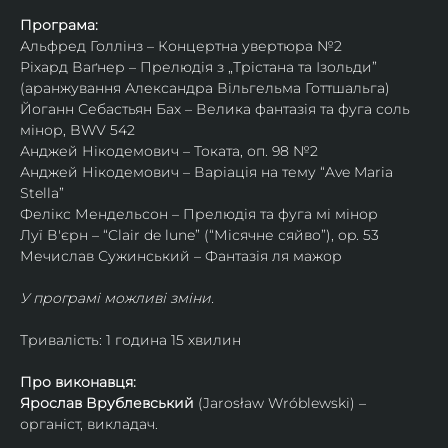
Програма:
Альфред Голлінз – Концертна увертюра №2
Ріхард Ваґнер – Прелюдія з „Трістана та Ізольди” 
(аранжування Александра Вільгельма Готтшальга)
Йоганн Себастьян Бах – Велика фантазія та фуга соль 
мінор, BWV 542
Анджей Нікодемович – Токата, оп. 98 №2
Анджей Нікодемович – Варіація на тему “Ave Maria 
Stella”
Фелікс Мендельсон – Прелюдія та фуга мі мінор
Луї В'єрн – “Clair de lune” (“Місячне сяйво”), op. 53
Мечислав Сужинський – Фантазія ля мажор
У програмі можливі зміни.
Тривалість: 1 година 15 хвилин
Про виконавця:
Ярослав Врублевський
 (Jarosław Wróblewski) – 
органіст, викладач.