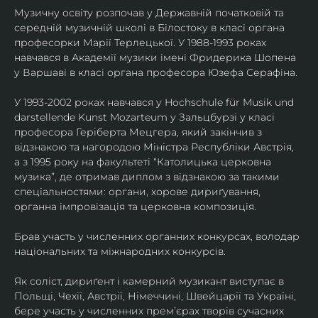
Музичну освіту розпочав у Державній початковій та 
середній музичній школі в Білостоку в класі органа 
професорки Марії Терлецької. У 1988-1993 роках 
навчався в Академії музики імені Фридерика Шопена 
у Варшаві в класі органа професора Юзефа Серафіна.
У 1993-2002 роках навчався у Hochschule für Musik und 
darstellende Kunst Mozarteum у Зальцбурзі у класі 
професора Геріберта Мецгера, який закінчив з 
відзнакою та нагородою Міністра Республіки Австрія, 
а з 1995 року на факультеті “Католицька церковна 
музика”, де отримав диплом з відзнакою за такими 
спеціальностями: органи, хорове дириґування, 
органна імпровізація та церковна композиція.
Брав участь у численних органних конкурсах, володар 
національних та міжнародних конкурсів.
Як соліст, дириґент і камерний музикант виступає в 
Польщі, Чехії, Австрії, Німеччині, Швейцарії та Україні, 
бере участь у численних прем’єрах творів сучасних 