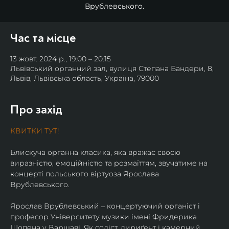
Врублевського.
Час та місце
13 жовт. 2024 р., 19:00 – 20:15
Львівський органний зал, вулиця Степана Бандери, 8,
Львів, Львівська область, Україна, 79000
Про захід
КВИТКИ ТУТ!
Блискуча органна класика, яка вражає своєю 
виразністю, емоційністю та розмаїттям, звучатиме на 
концерті польського віртуоза Ярослава 
Врублевського.
Ярослав Врублевський – концертуючий органіст і 
професор Університету музики імені Фридерика 
Шопена у Варшаві. Як соліст, дириґент і камерний 