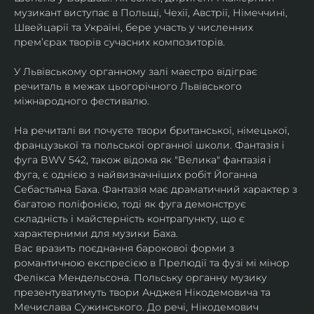
музикант виступає в Польщі, Чехії, Австрії, Німеччині, 
Швейцарії та Україні, бере участь у численних 
прем’єрах творів сучасних композиторів.
У Львівському органному залі маестро відіграє 
речиталь в межах цьогорічного Львівського 
міжнародного фестивалю.
На речиталі ви почуєте твори британської, німецької, 
французької та польської органної школи. Фантазія і 
фуга BWV 542, також відома як "Велика" фантазія і 
фуга, є однією з найвизначніших робіт Йоганна 
Себастьяна Баха. Фантазія має драматичний характер з 
багатою поліфонією, тоді як фуга демонструє 
складність і майстерність контрапункту, що є 
характерними для музики Баха.
Вас вразить поєднання барокової форми з 
романтичною експресією в Прелюдії та фузі мі мінор 
Фелікса Мендельсона. Польську органну музику 
презентуватимуть твори Анджея Нікодемовича та 
Мечислава Сужинського. До речі, Нікодемович 