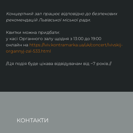
Концертний зал працює відповідно до безпекових 
рекомендацій Львівської міської ради.
Квитки можна придбати:
у касі Органного залу щодня з 13:00 до 19:00
онлайн на 
https://lviv.kontramarka.ua/uk/concert/lvivskij-
organnyj-zal-533.html
//Ця подія буде цікава відвідувачам від ~7 років.//
КОНТАКТИ