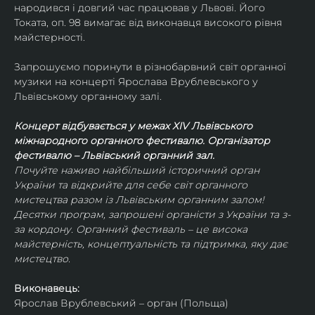
народився і довгий час працював у Львові. Його 
Токата, оп. 98 вимагає від виконавця високого рівня 
майстерності.
Запрошуємо поринути в різнобарвний світ органної 
музики на концерті Ярослава Врублевського у 
Львівському органному залі.
Концерт відбувається у межах ХIV Львівського 
міжнародного органного фестивалю. Організатор 
фестивалю – Львівський органний зал.
Почуйте наживо найбільший історичний орган 
України та відкрийте для себе світ органного 
мистецтва разом із Львівським органним залом! 
Десятки програм, запрошені органісти з України та з-
за кордону. Органний фестиваль – це висока 
майстерність, концептуальність та підтримка, яку дає 
мистецтво.
Виконавець:
Ярослав Врублевський – орган (Польща)