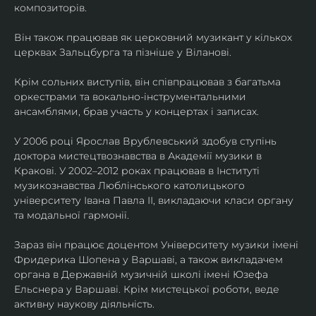
композиторів.
Він також працював як церковний музикант у кількох 
церквах Зальцбурга та пізніше у Віланові.
Крім сольних виступів, він співпрацював з багатьма 
оркестрами та вокально-інструментальними 
ансамблями, брав участь у концертах і записах.
У 2006 році Ярослав Врублевський здобув ступінь 
доктора мистецтвознавства в Академії музики в 
Кракові. У 2002–2012 роках працював в Інституті 
музикознавства Люблінського католицького 
університету Івана Павла ІІ, викладаючи класи органу 
та модальної гармонії.
Зараз він працює доцентом Університету музики імені 
Фридерика Шопена у Варшаві, а також викладачем 
органа в Державній музичній школі імені Юзефа 
Ельснера у Варшаві. Крім мистецької роботи, веде 
активну наукову діяльність.