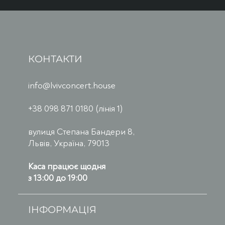
КОНТАКТИ
info@lvivconcert.house
+38 098 871 0180 (лінія 1)
вулиця Степана Бандери 8,
Львів, Україна, 79013
Каса працює щодня
з 13:00 до 19:00
ІНФОРМАЦІЯ