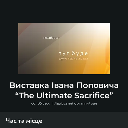
Виставка Івана Поповича
“The Ultimate Sacrifice”
сб, 05 вер.
  |  
Львівський органний зал
Час та місце