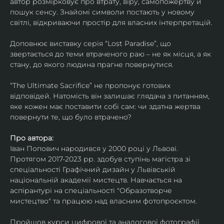
автор розмірковує про втрату, віру, самопожертву й 
пошук сенсу. Знайомі символи постають у новому 
світлі, відкриваючи простір для власних інтерпретацій.
Доповнює виставку серія “Lost Paradise”, що 
звертається до теми втраченого раю – не як місця, а як 
стану, до якого людина прагне повернутися.
“The Ultimate Sacrifice” не пропонує готових 
відповідей. Натомість він залишає глядача з питанням, 
яке кожен має поставити собі сам: чи здатна жертва 
повернути те, що було втрачено?
Про автора:
Іван Попович народився у 2000 році у Львові. 
Протягом 2017-2023 рр. здобув ступінь магістра зі 
спеціальності Графічний дизайн у Львівській 
національній академії мистецтв. Навчається на 
аспірантурі на спеціальності "Образотворче 
мистецтво" та працюю над власним фотопроєктом.
Пройшов курси цифрової та аналогової фотографії. 