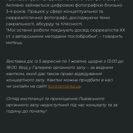
Активно займається цифровою фотографією близько 
3-4 років. Працює у сфері концептуальної та 
сюрреалістичної фотографії, досліджуючи теми 
сакральності, абсурду та тілесності.
"Мої останні роботи поєднують досвід сюрреалістів ХХ 
ст. з авторськими методами постобробки", – говорить 
митець.
Виставка діє із 5 вересня по 1 жовтня, щодня з 13:00 до 
18:00. Вхід у Галерею органного залу – за вхідним 
квитком, який дає також право відвідування 
концертного залу. Квитки можна придбати в касі 
чи онлайн на сайті 
kontramarka.ua
.
Огляд експозиції та приміщення Львівського 
органного залу недоступний під час концерту та за 
годину до початку!