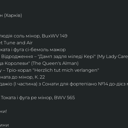
 (Харків)
елюдія соль мінор, BuxWV 149
t Tune and Air
ката і фуга сі-бемоль мажор
Відродження – "Дамп задля міледі Кері" (My Lady Car
а Королеви" (The Queen's Alman)
 – Тріо-хорал "Herzlich tut mich verlangen"
ната до мінор, К. 22
ажіо (I частина) з Сонати для фортепіано №14 до-дієз м
Токата і фуга ре мінор, BWV 565
ни!
дини