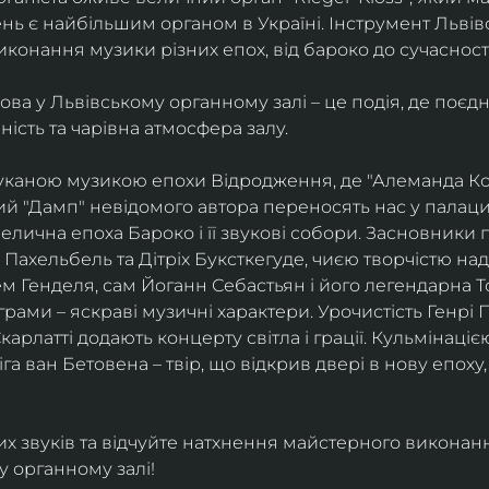
ень є найбільшим органом в Україні. Інструмент Львів
конання музики різних епох, від бароко до сучасності
а у Львівському органному залі – це подія, де поєд
ість та чарівна атмосфера залу.
каною музикою епохи Відродження, де "Алеманда Ко
й "Дамп" невідомого автора переносять нас у палаци X
велична епоха Бароко і її звукові собори. Засновники 
Пахельбель та Дітріх Буксткегуде, чиєю творчістю нади
м Генделя, сам Йоганн Себастьян і його легендарна Тока
ами – яскраві музичні характери. Урочистість Генрі П
карлатті додають концерту світла і грації. Кульмінаці
га ван Бетовена – твір, що відкрив двері в нову епох
их звуків та відчуйте натхнення майстерного виконан
 органному залі!