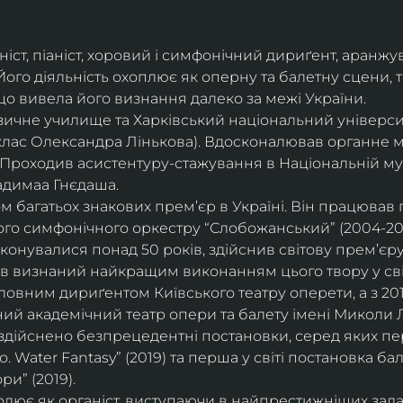
аніст, піаніст, хоровий і симфонічний дириґент, аранж
Його діяльність охоплює як оперну та балетну сцени, т
що вивела його визнання далеко за межі України.
зичне училище та Харківський національний університ
клас Олександра Лінькова). Вдосконалював органне м
). Проходив асистентуру-стажування в Національній му
адимаа Гнєдаша.
ом багатьох знакових прем’єр в Україні. Він працюва
го симфонічного оркестру “Слобожанський” (2004-200
иконувалися понад 50 років, здійснив світову прем’єру
ув визнаний найкращим виконанням цього твору у світі
головним дириґентом Київського театру оперети, а з 20
ий академічний театр опери та балету імені Миколи Л
здійснено безпрецедентні постановки, серед яких пер
. Water Fantasy” (2019) та перша у світі постановка ба
ри” (2019).
ює як органіст, виступаючи в найпрестижніших залах с