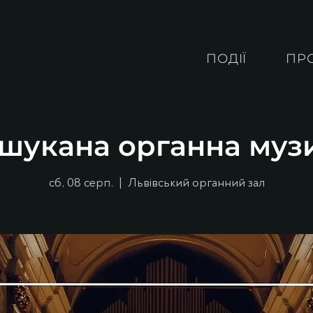
ПОДІЇ
ПР
шукана органна муз
сб, 08 серп.
  |  
Львівський органний зал