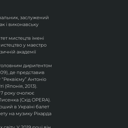
увальник, заслужений 
ак і виконавську 
ет мистецтв імені 
истецтво у маестро 
зичній академії 
в головним дириґентом 
9), де представив 
 “Реквієму” Антоніо 
 (Японія, 2013).
17 року очолює 
исенка (Схід OPERA). 
ший в Україні балет 
лету на музику Ріхарда 
віту. У 2019 році він 