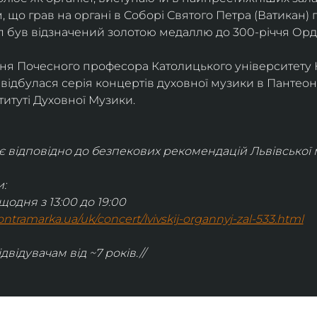
 що грав на органі в Соборі Святого Петра (Ватикан) 
 був відзначений золотою медаллю до 300-річчя Орд
ня Почесного професора Католицького університету Но
і відбулася серія концертів духовної музики в Пантеоні
титуті Духовної Музики.
відповідно до безпекових рекомендацій Львівської м
:
щодня з 13:00 до 19:00
.kontramarka.ua/uk/concert/lvivskij-organnyj-zal-533.html
ідвідувачам від ~7 років.//