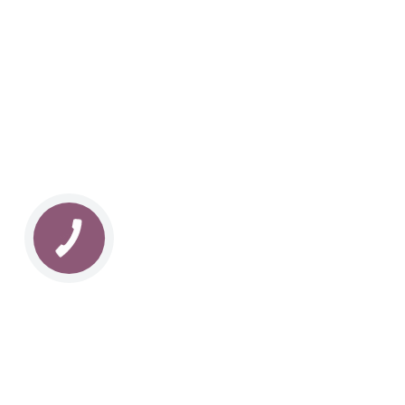
UKRAINIAN LIVE
Наша команда з 2019 року реалізує загальнонаці
стратегію промоції української музики Ukrainian L
це:
–
Ukrainian Live Classic
– перший у світі мобільни
українською класикою, медіаплатформа зі стаття
композиторів та твори.
–
YouTube-канал Ukrainian Live Classic
– професій
української музики та українських музикантів.
–
Ukrainian Scores
– онлайн-бібліотека нот украї
композиторів.