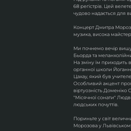
68 регістрів. Цей велет
чудово надається для ви
Концерт Дмитра Морозов
музика, висока майстерн
Ми почнемо вечір вишу
Бьорда та меланхолійни
​На зміну їм приходить 
органної школи Йоганн 
Цахау, який був учителе
Особливий акцент прогр
віртуозність Доменіко С
"Місячної сонати" Людві
людських почуттів.
Пориньте у світ величн
Морозова у Львівському