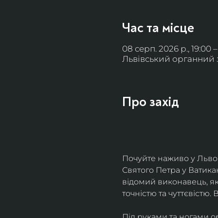
Час та місце
08 серп. 2026 р., 19:00 
Львівський органний за
Про захід
Почуйте наживо у Львов
Святого Петра у Ватикан
відомий виконавець, як
точністю та чуттєвістю.
Під руками та ногами ор