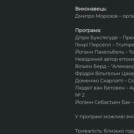
Виконавець:
Дмитро Морозов – орган
Програма:
Дітріх Букстегуде – Пр
Генрі Перселл – Trumpe
Йоганн Пахельбель – То
Невідомий автор епохи 
Вільям Берд – "Алеманд
Фрідріх Вільгельм Цахау
Доменіко Скарлатті – Со
Людвіг ван Бетовен – Ад
№ 2
Йоганн Себастьян Бах – 
У програмі можливі змі
Тривалість: близько го