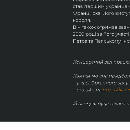
став першим українцем,
Франциска. Його виступ
короля.
Він також отримав зван
2020 році за його участ
Петра та Папському Інс
Концертний зал працює 
Квитки можна придбати
– у касі Органного залу 
– онлайн на
https://lviv
//Ця подія буде цікава в