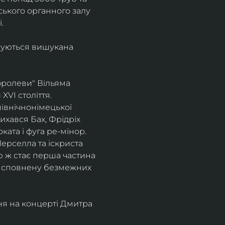
ського органного залу 
.
нуються вишукана 
ролеви" Вільяма 
VI століття.
північнонімецької 
хався Бах, Фрідріх 
та і фуга ре-мінор. ​
ерселла та іскриста 
єю ж стає перша частина 
у, сповнену безмежних 
ня на концерті Дмитра 