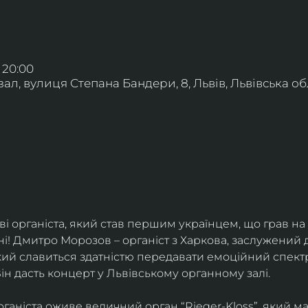
– 20:00
л, вулиця Степана Бандери, 8, Львів, Львівська обл
і органіста, який став першим українцем, що грав на 
і! Дмитро Морозов – органіст з Харкова, заслужений д
ий славиться здатністю передавати емоційний спектр
 Він дасть концерт у Львівському органному залі.
ганіста оживе величний орган “Rieger-Kloss”, який ма