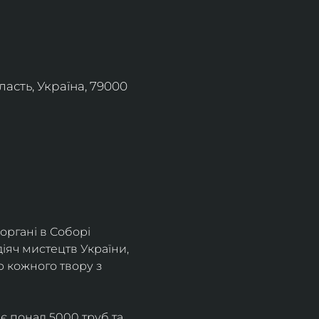
асть, Україна, 79000
органі в Соборі 
іяч мистецтв України, 
 кожного твору з 
є понад 5000 труб та 