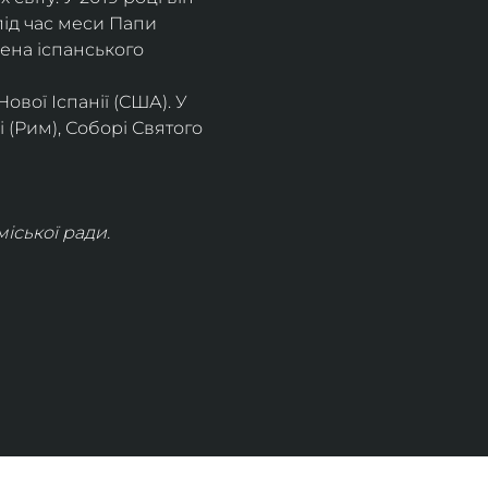
під час меси Папи 
ена іспанського 
вої Іспанії (США). У 
 (Рим), Соборі Святого 
іської ради.