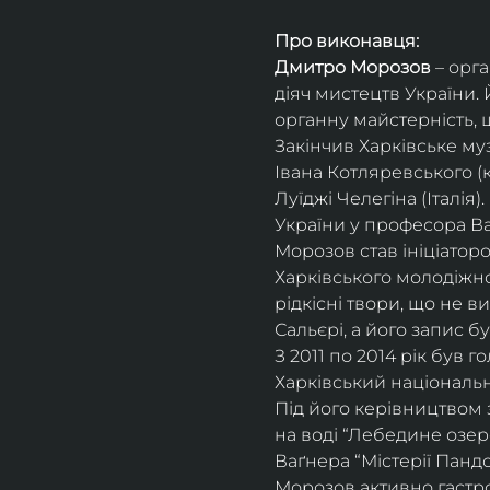
Про виконавця:
Дмитро Морозов
 – орг
діяч мистецтв України. 
органну майстерність, 
Закінчив Харківське му
Івана Котляревського (
Луїджі Челегіна (Італія
України у професора В
Морозов став ініціатор
Харківського молодіжно
рідкісні твори, що не в
Сальєрі, а його запис б
З 2011 по 2014 рік був 
Харківський національн
Під його керівництвом 
на воді “Лебедине озеро
Ваґнера “Містерії Пандо
Морозов активно гастрол