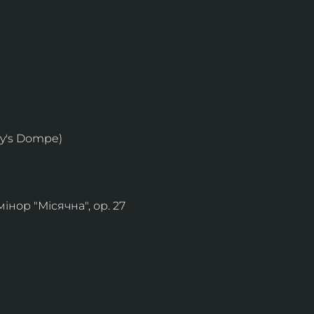
ey's Dompe)
інор "Місячна", ор. 27 