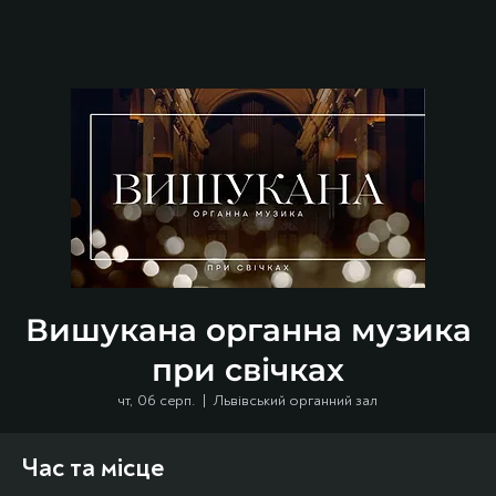
Вишукана органна музика
при свічках
чт, 06 серп.
  |  
Львівський органний зал
Час та місце