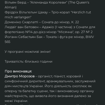
Вільям Берд – "Алеманда Королеви" (The Queen's 
Alman)
Фрідріх Вільгельм Цахау – Тріо-хорал "Herzlich tut 
mich verlangen"
Доменіко Скарлатті – Соната до мінор, К. 22
Людвіг ван Бетовен – Адажіо (I частина) з Сонати для 
фортепіано №14 до-дієз мінор "Місячна", ор. 27 № 2
Йоганн Себастьян Бах – Токата і фуга ре мінор, BWV 
565
У програмі можливі зміни!
Тривалість: близько години
Про виконавця:
Дмитро Морозов
 – органіст, піаніст, хоровий і 
симфонічний дириґент, аранжувальник, заслужений 
діяч мистецтв України. Його діяльність охоплює як 
оперну та балетну сцени, так і виконавську органну 
майстерність, що вивела його визнання далеко за 
межі України.