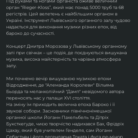
Під руками та ногами органіста оживе величний 
орган “Rieger-Kloss”, який має понад 5000 труб та 68 
регістрів. Цей велетень є найбільшим органом в 
Україні. Інструмент Львівського органного залу чудово 
надається для виконання музики різних епох, від 
бароко до сучасності.
Концерт Дмитра Морозова у Львівському органному 
залі при свічках – це подія, де поєднуються вишукана 
музика, висока майстерність та чарівна атмосфера 
залу.
Ми почнемо вечір вишуканою музикою епохи 
Відродження, де "Алеманда Королеви" Вільяма 
Бьорда та меланхолійний "Дамп" невідомого автора 
переносять нас у палаци XVI століття.
​На зміну їм приходить велична епоха Бароко і її 
звукові собори. Засновники північнонімецької 
органної школи Йоганн Пахельбель та Дітріх 
Буксткегуде, чиєю творчістю надихався Бах, Фрідріх 
Цахау, який був учителем Генделя, сам Йоганн 
Себастьян і його легендарна Токата і фуга ре-мінор. ​