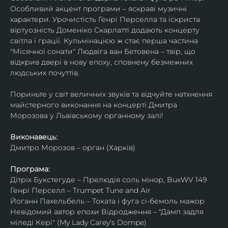
Особливий акцент програми – яскраві музичні 
характери. Урочистість Генрі Перселла та іскриста 
віртуозність Доменіко Скарлатті додають концерту 
світла і грації. Кульмінацією ж стає перша частина 
"Місячної сонати" Людвіга ван Бетовена – твір, що 
відкрив двері в нову епоху, сповнену безмежних 
людських почуттів.
Пориньте у світ величних звуків та відчуйте натхнення 
майстерного виконання на концерті Дмитра 
Морозова у Львівському органному залі!
Виконавець:
Дмитро Морозов – орган (Харків)
Програма:
Дітріх Букстегуде – Прелюдія соль мінор, BuxWV 149
Генрі Перселл – Trumpet Tune and Air
Йоганн Пахельбель – Токата і фуга сі-бемоль мажор
Невідомий автор епохи Відродження – "Дамп задля 
міледі Кері" (My Lady Carey's Dompe)