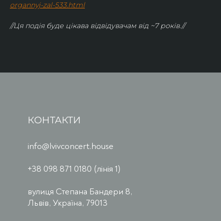
organnyj-zal-533.html
//Ця подія буде цікава відвідувачам від ~7 років.//
КОНТАКТИ
info@lvivconcert.house
+38 098 871 0180 (лінія 1)
вулиця Степана Бандери 8,
Львів, Україна, 79013