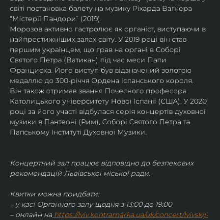
світі постановка балету на музику Ріхарда Ваґнера 
“Містерії Пандори” (2019).
Морозов активно гастролює як органіст, виступаючи в 
найпрестижніших залах світу. У 2019 році він став 
першим українцем, що грав на органі в Соборі 
Святого Петра (Ватикан) під час меси Папи 
Франциска. Його виступ був відзначений золотою 
медаллю до 300-річчя Ордена іспанського короля.
Він також отримав звання Почесного професора 
Католицького університету Нової Іспанії (США). У 2020 
році за його участі відбулася серія концертів духовної 
музики в Пантеоні (Рим), Соборі Святого Петра та 
Папському Інституті Духовної Музики.
Концертний зал працює відповідно до безпекових 
рекомендацій Львівської міської ради.
Квитки можна придбати:
– у касі Органного залу щодня з 13:00 до 19:00
– онлайн на
https://lviv.kontramarka.ua/uk/concert/lvivskij-