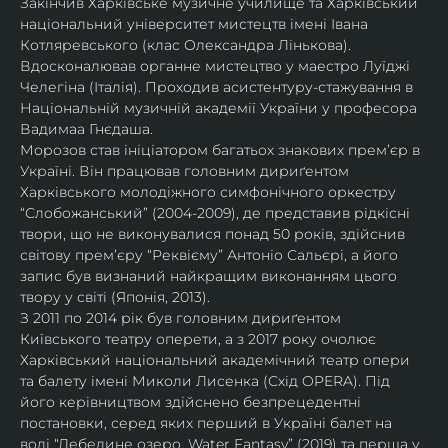
Закінчив Харківське музичне училище та Харківський 
національний університет мистецтв імені Івана 
Котляревського (клас Олександра Лінькова). 
Вдосконалював органне мистецтво у маестро Луїджі 
Челегіна (Італія). Проходив асистентуру-стажування в 
Національній музичній академії України у професора 
Вадимаа Гнєдаша.
Морозов став ініціатором багатьох знакових прем’єр в 
Україні. Він працював головним дириґентом 
Харківського молодіжного симфонічного оркестру 
“Слобожанський” (2004-2009), де представив рідкісні 
твори, що не виконувалися понад 50 років, здійснив 
світову прем’єру “Реквієму” Антоніо Сальєрі, а його 
запис був визнаний найкращим виконанням цього 
твору у світі (Японія, 2013).
З 2011 по 2014 рік був головним дириґентом 
Київського театру оперети, а з 2017 року очолює 
Харківський національний академічний театр опери 
та балету імені Миколи Лисенка (Схід OPERA). Під 
його керівництвом здійснено безпрецедентні 
постановки, серед яких перший в Україні балет на 
воді “Лебедине озеро. Water Fantasy” (2019) та перша у 