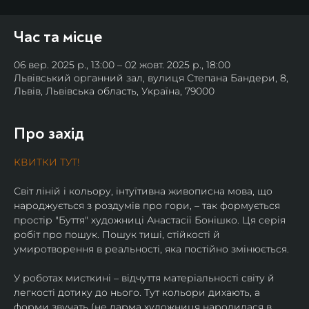
Час та місце
06 вер. 2025 р., 13:00 – 02 жовт. 2025 р., 18:00
Львівський органний зал, вулиця Степана Бандери, 8,
Львів, Львівська область, Україна, 79000
Про захід
КВИТКИ ТУТ!
Світ ліній і кольору, інтуїтивна живописна мова, що 
народжується з роздумів про гори, – так формується 
простір "Буття" художниці Анастасії Бонішко. Ця серія 
робіт про пошук. Пошук тиші, стійкості й 
умиротворення в реальності, яка постійно змінюється.
У роботах мисткині – відчуття матеріальності світу й 
легкості дотику до нього. Тут кольори дихають, а 
форми звучать (не дарма художниця народилася в 