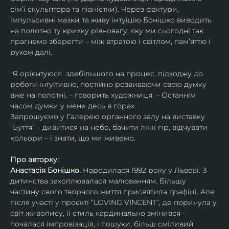
сімʼї скульптора та піаністки). Через фактури, 
імпульсивні мазки та живу інтуїцію Бонішко виводить 
на полотно ту крихку рівновагу, яку ми сьогодні так 
прагнемо зберегти – між втратою і світлом, памʼяттю і 
рухом далі.
“Я орієнтуюся  здебільшого на процес, підходжу до 
роботи інтуїтивно, постійно розвиваючи свою думку 
вже на полотні, – говорить художниця. – Останнім 
часом думки у мене десь в горах.
Запрошуємо у Галерею органного залу на виставку 
“Буття” – дивитися на небо, бачити лінії гір, відчувати 
кольори – і знати, що ми живемо.
Про авторку:
Анастасія Бонішко.
 Народилася 1992 року у Львові. З 
дитинства захоплювалася малюванням. Більшу 
частину свого творчого життя присвятила графіці. Але 
після участі у проєкті “LOVING VINCENT”, де поринула у 
світ живопису, її стиль кардинально змінився – 
почалася імпровізація, і пошуки, більш сміливий 