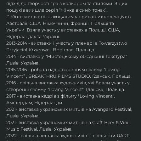
підхід до творчості гра з кольором та стилями. З цих 
пошуків вийшла серія “Жінка в синіх тонах”.
Роботи мисткині знаходяться у приватних колекціях в 
Австралії, США, Німеччини, Франції, Польщі та 
України. Взяла участь у виставках в Польщі, США, 
Нідерландах та Україні:
2013-2014 - виставки і участь у пленері в Towarzystwo 
Przyjaciol Krzyzowej. Вроцлав, Польща.
2014 - виставка у "Мистецькому об'єднанні Текстура" 
Львів, Україна.
2015-2016 - робота над створенням фільму “Loving 
Vincent” , BREAKTHRU FILMS STUDIO. Гданськ, Польща.
2016 - спільна виставка художників, які брали участь у 
створенні фільму "Loving Vincent". Гданськ, Польща.
2017 - виставка кадрів з фільму "Loving Vincent". 
Амстердам, Нідерланди.
2021- виставка українських митців на Avangard Festival, 
Львів, Україна.
2021- виставка українських митців на Craft Beer & Vinil 
Music Festival. Львів, Україна.
2022 - спільна виставка художників зі спільноти UART. 