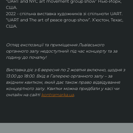
“UART and NYC art movement group show” Нью-Йорк, 
США.
2022 - спільна виставка художників зі спільноти UART. 
“UART and The art of peace group show”. Х’юстон, Техас, 
США.
Огляд експозиції та приміщення Львівського 
органного залу недоступний під час концерту та за 
годину до початку!
Виставка діє з 6 вересня по 2 жовтня включно, щодня з 
13:00 до 18:00. Вхід в Галерею органного залу – за 
вхідним квитком, який дає також право відвідування 
концертного залу. Квитки можна придбати у касі чи 
онлайн на сайті 
kontramarka.ua
.