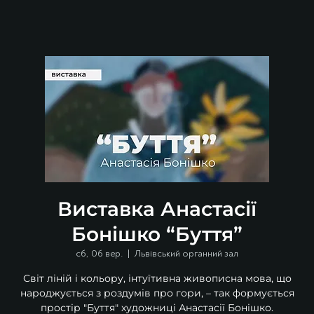
Виставка Анастасії
Бонішко “Буття”
сб, 06 вер.
  |  
Львівський органний зал
Світ ліній і кольору, інтуїтивна живописна мова, що
народжується з роздумів про гори, – так формується
простір "Буття" художниці Анастасії Бонішко.