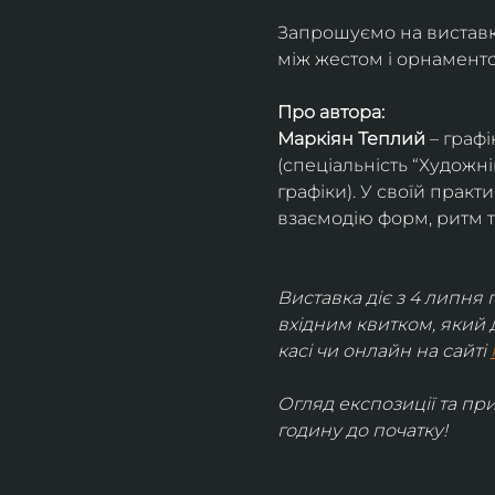
Запрошуємо на виставку
між жестом і орнамент
Про автора:
Маркіян Теплий
 – граф
(спеціальність “Художні
графіки). У своїй прак
взаємодію форм, ритм т
Виставка діє з 4 липня п
вхідним квитком, який 
касі чи онлайн на сайті 
Огляд експозиції та пр
годину до початку!