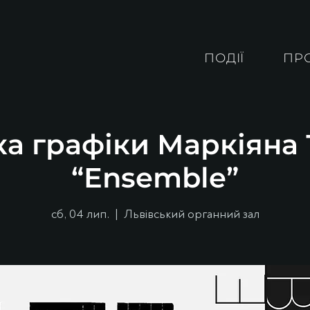
ПОДІЇ
ПР
а графіки Маркіяна
“Ensemble”
сб, 04 лип.
  |  
Львівський органний зал