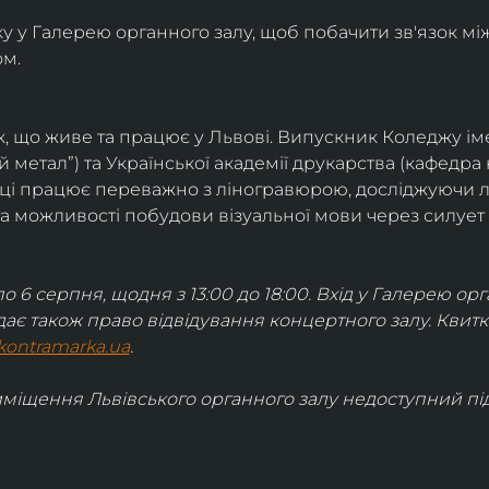
 у Галерею органного залу, щоб побачити зв'язок між
ом.
ік, що живе та працює у Львові. Випускник Коледжу ім
й метал”) та Української академії друкарства (кафедра 
тиці працює переважно з ліногравюрою, досліджуючи л
а можливості побудови візуальної мови через силует і
о 6 серпня, щодня з 13:00 до 18:00. Вхід у Галерею орг
дає також право відвідування концертного залу. Квит
kontramarka.ua
.
иміщення Львівського органного залу недоступний під 