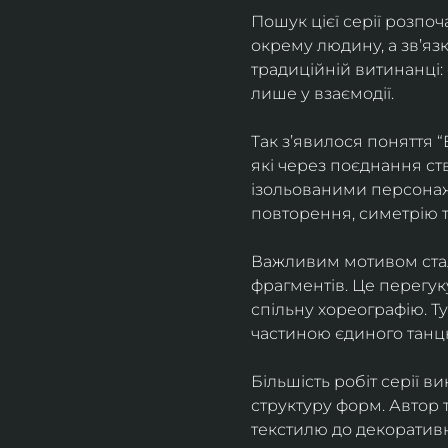
Пошук цієї серії розпо
окрему людину, а зв’яз
традиційній витинанці:
лише у взаємодії.
Так з’явилося поняття “
які через поєднання ств
ізольованими персонажа
повторення, симетрію 
Важливим мотивом стала
фрагментів. Це перегук
спільну хореографію. Т
частиною єдиного танц
Більшість робіт серії в
структуру форм. Автор т
текстилю до декоратив