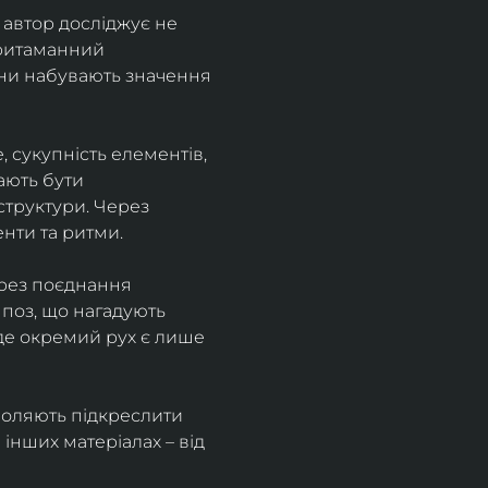
автор досліджує не 
притаманний 
они набувають значення 
, сукупність елементів, 
ають бути 
труктури. Через 
нти та ритми.
рез поєднання 
 поз, що нагадують 
 де окремий рух є лише 
зволяють підкреслити 
інших матеріалах – від 