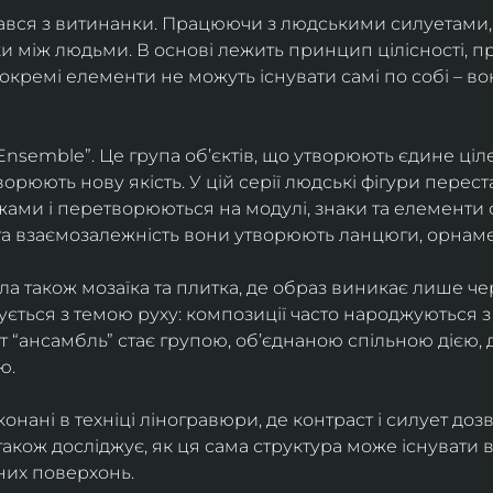
чався з витинанки. Працюючи з людськими силуетами, 
ки між людьми. В основі лежить принцип цілісності, 
 окремі елементи не можуть існувати самі по собі – в
Ensemble”. Це група об’єктів, що утворюють єдине ціле
орюють нову якість. У цій серії людські фігури перест
ми і перетворюються на модулі, знаки та елементи с
та взаємозалежність вони утворюють ланцюги, орнаме
 також мозаїка та плитка, де образ виникає лише че
ується з темою руху: композиції часто народжуються з
ут “ансамбль” стає групою, об’єднаною спільною дією,
ю.
иконані в техніці ліногравюри, де контраст і силует до
акож досліджує, як ця сама структура може існувати в 
них поверхонь.