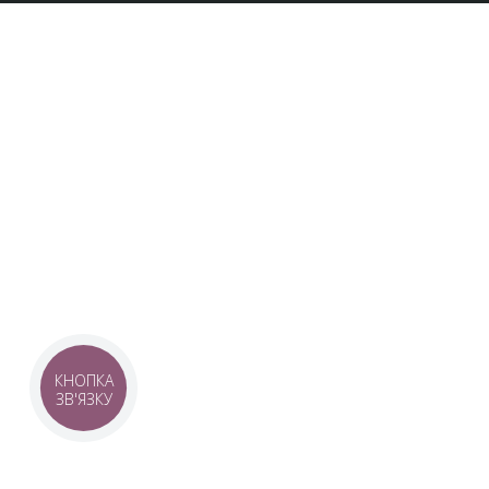
UKRAINIAN LIVE
Наша команда з 2019 року реалізує загальнонаці
стратегію промоції української музики Ukrainian L
це:
–
Ukrainian Live Classic
– перший у світі мобільни
українською класикою, медіаплатформа зі стаття
композиторів та твори.
–
YouTube-канал Ukrainian Live Classic
– професій
української музики та українських музикантів.
–
Ukrainian Scores
– онлайн-бібліотека нот украї
композиторів.
КНОПКА
ЗВ'ЯЗКУ