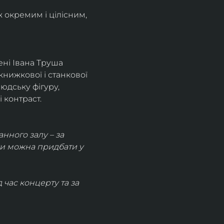
 окремим і цілісним, 
ені Івана Труша 
книжкової і станкової 
юдську фігуру, 
 контраст.
анного залу – за 
ки можна придбати у 
час концерту та за 