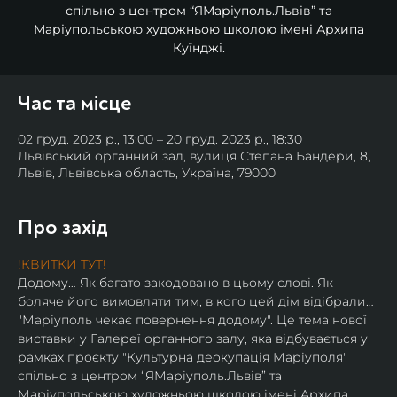
спільно з центром “ЯМаріуполь.Львів” та
Маріупольською художньою школою імені Архипа
Куїнджі.
Час та місце
02 груд. 2023 р., 13:00 – 20 груд. 2023 р., 18:30
Львівський органний зал, вулиця Степана Бандери, 8,
Львів, Львівська область, Україна, 79000
Про захід
!КВИТКИ ТУТ!
Додому… Як багато закодовано в цьому слові. Як 
боляче його вимовляти тим, в кого цей дім відібрали…
"Маріуполь чекає повернення додому". Це тема нової 
виставки у Галереї органного залу, яка відбувається у 
рамках проєкту "Культурна деокупація Маріуполя" 
спільно з центром “ЯМаріуполь.Львів” та 
Маріупольською художньою школою імені Архипа 