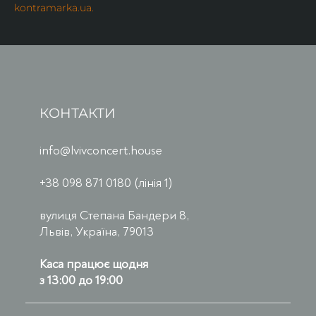
kontramarka.ua.
КОНТАКТИ
info@lvivconcert.house
+38 098 871 0180 (лінія 1)
вулиця Степана Бандери 8,
Львів, Україна, 79013
Каса працює щодня
з 13:00 до 19:00