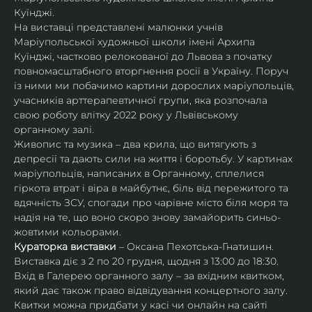
Куїнджі.
На виставці представлені малюнки учнів 
Маріупольської художньої школи імені Архипа 
Куїнджі, частково релокованої до Львова з початку 
повномасштабного вторгнення росії в Україну. Поруч 
із ними ми побачимо картини дорослих маріупольців, 
учасників арттерапевтичної групи, яка розпочала 
свою роботу влітку 2022 року у Львівському 
органному залі.
Живопис та музика – два крила, що витягують з 
депресії та дають сили на життя і боротьбу. У картинах 
маріупольців, написаних в Органному, сплелися 
гіркота втрат і віра в майбутнє, біль від пережитого та 
вдячність ЗСУ, спогади про чарівне місто біля моря та 
надія на те, що воно скоро знову замайорить синьо-
жовтими кольорами.
Кураторка виставки
 – Оксана Пехотська-Гнатишин.
Виставка діє з 2 по 20 грудня, щодня з 13:00 до 18:30. 
Вхід в Галерею органного залу – за вхідним квитком, 
який дає також право відвідування концертного залу. 
Квитки можна придбати у касі чи онлайн на сайті 