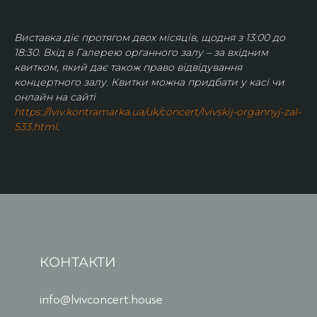
Виставка діє протягом двох місяців, щодня з 13:00 до 
18:30. Вхід в Галерею органного залу – за вхідним 
квитком, який дає також право відвідування 
концертного залу. Квитки можна придбати у касі чи 
онлайн на сайті 
https://lviv.kontramarka.ua/uk/concert/lvivskij-organnyj-zal-
533.html
.
КОНТАКТИ
info@lvivconcert.house