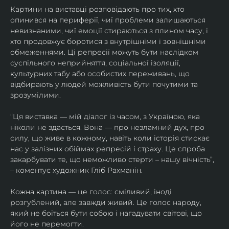
Картини на виставці розповідають про тих, хто 
опинився на периферії, чиї проблеми залишаються 
невизнаними, чиї емоції стираються з плином часу, і 
хто продовжує боротися з внутрішніми і зовнішніми 
обмеженнями. Ці репресії можуть бути наслідком 
суспільного неприйняття, соціальної ізоляції, 
культурних табу або особистих переживань, що 
відбирають у людей можливість бути почутими та 
зрозумілими.
“Ця виставка — мій діалог із часом, з Україною, яка 
ніколи не здається. Вона — про незламний дух, про 
силу, що живе в кожному, навіть коли історія стискає 
нас у залізних обіймах репресій і страху. Це спроба 
закарбувати те, що неможливо стерти – нашу вічність”, 
– коментує художник Гліб Рахманін.
Кожна картина — це голос: сміливий, іноді 
розгублений, але завжди живий. Це голос народу, 
який не боїться бути собою і нагадувати світові, що 
його не перемогти.