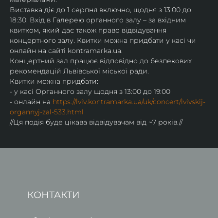
Виставка діє до 1 серпня включно, щодня з 13:00 до 
18:30. Вхід в Галерею органного залу – за вхідним 
квитком, який дає також право відвідування 
концертного залу. Квитки можна придбати у касі чи 
онлайн на сайті kontramarka.ua.
Концертний зал працює відповідно до безпекових 
рекомендацій Львівської міської ради.
Квитки можна придбати:
- у касі Органного залу щодня з 13:00 до 19:00
- онлайн на 
https://lviv.kontramarka.ua/uk/concert/lvivskij-
organnyj-zal-533.html
//Ця подія буде цікава відвідувачам від ~7 років.//
КОНТАКТИ