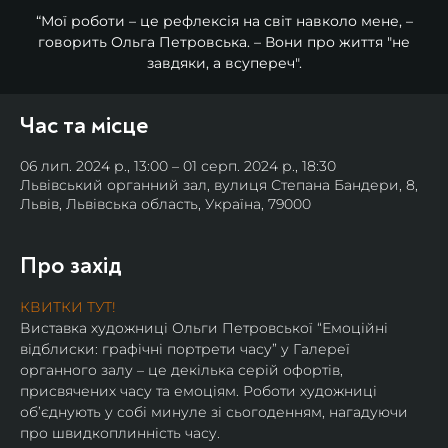
“Мої роботи – це рефлексія на світ навколо мене, –
говорить Ольга Петровська. – Вони про життя "не
завдяки, а всупереч".
Час та місце
06 лип. 2024 р., 13:00 – 01 серп. 2024 р., 18:30
Львівський органний зал, вулиця Степана Бандери, 8,
Львів, Львівська область, Україна, 79000
Про захід
КВИТКИ ТУТ!
Виставка художниці Ольги Петровської “Емоційні 
відблиски: графічні портрети часу” у Галереї 
органного залу – це декілька серій офортів, 
присвячених часу та емоціям. Роботи художниці 
об’єднують у собі минуле зі сьогоденням, нагадуючи 
про швидкоплинність часу.